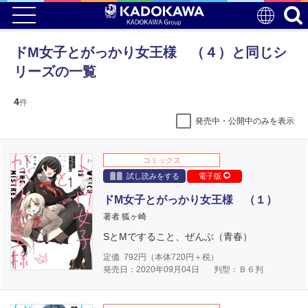
ドM女子とがっかり女王様 （４）と同じシ
リーズの一覧
4
件
発売中・公開中のみを表示
コミックス
試し読みをする
電子版
ドM女子とがっかり女王様 （１）
著者 狐ヶ崎
SとMですること、ぜんぶ（青春）
定価
792
円（本体
720
円＋税）
発売日：2020年09月04日
判型：Ｂ６判