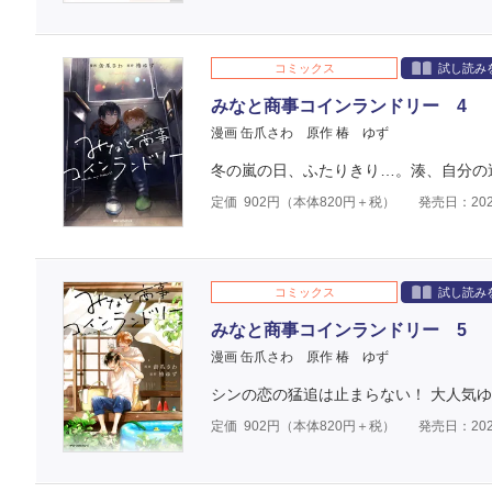
コミックス
試し読み
みなと商事コインランドリー 4
漫画 缶爪さわ
原作 椿 ゆず
冬の嵐の日、ふたりきり…。湊、自分の
定価
902
円（本体
820
円＋税）
発売日：202
コミックス
試し読み
みなと商事コインランドリー 5
漫画 缶爪さわ
原作 椿 ゆず
シンの恋の猛追は止まらない！ 大人気
定価
902
円（本体
820
円＋税）
発売日：202