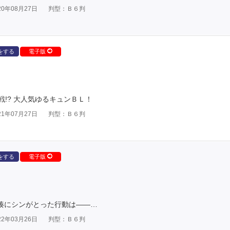
0年08月27日
判型：Ｂ６判
をする
電子版
!? 大人気ゆるキュンＢＬ！
1年07月27日
判型：Ｂ６判
をする
電子版
い湊にシンがとった行動は――…
2年03月26日
判型：Ｂ６判