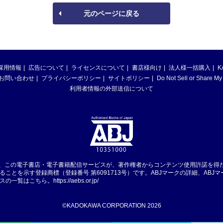
元のページに戻る
採用情報
広告について
ライセンスについて
書店様向け
法人様一括購入
K
お問い合わせ
プライバシーポリシー
サイトポリシー
Do Not Sell or Share My
利用者情報の外部送信について
は、この電子書店・電子書籍配信サービスが、著作権者からコンテンツ使用許諾を得
ることを示す登録商標（登録番号 第6091713号）です。ABJマークの詳細、ABJ
スの一覧はこちら。
https://aebs.or.jp/
©KADOKAWA CORPORATION 2026