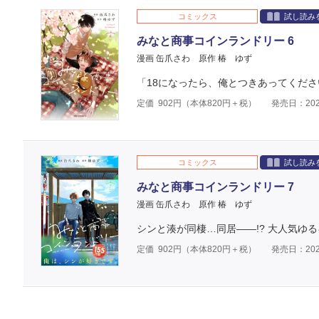
コミックス
試し読み
みなと商事コインランドリー 6
漫画 缶爪さわ
原作 椿 ゆず
「18になったら、俺とつきあってくださ
定価
902
円（本体
820
円＋税）
発売日：202
コミックス
試し読み
みなと商事コインランドリー 7
漫画 缶爪さわ
原作 椿 ゆず
シンと湊が同棲…同居――!? 大人気ゆ
定価
902
円（本体
820
円＋税）
発売日：202