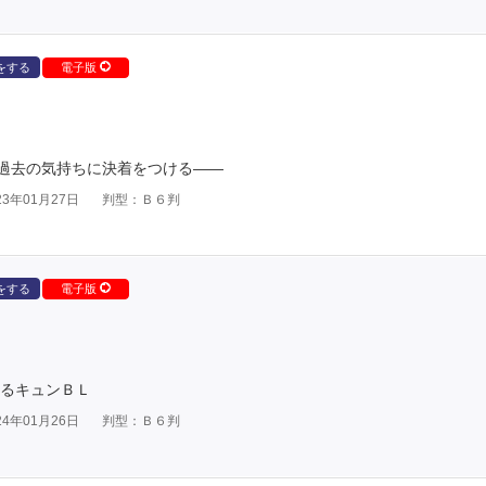
をする
電子版
過去の気持ちに決着をつける――
3年01月27日
判型：Ｂ６判
をする
電子版
ゆるキュンＢＬ
4年01月26日
判型：Ｂ６判