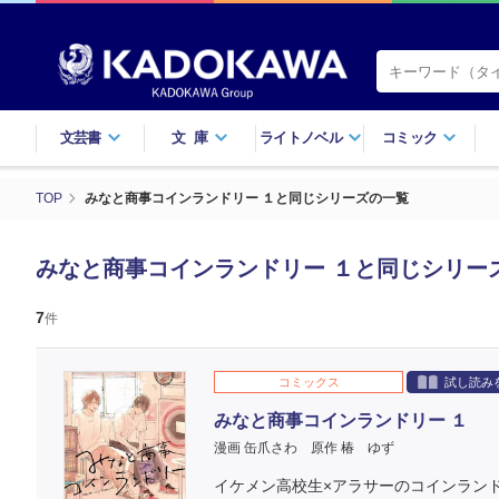
文芸書
文庫
ライトノベル
コミック
TOP
みなと商事コインランドリー １と同じシリーズの一覧
みなと商事コインランドリー １と同じシリー
7
件
コミックス
試し読み
みなと商事コインランドリー １
漫画 缶爪さわ
原作 椿 ゆず
イケメン高校生×アラサーのコインラン