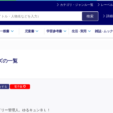
カテゴリ・ジャンル一覧
レーベル
検索
詳細
一般書
児童書
学習参考書
生活
実用
雑誌
ムック
・
・
ズの一覧
をする
電子版
ドリー管理人。ゆるキュンＢＬ！