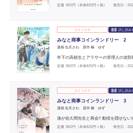
定価
902
円（本体
820
円＋税）
発売日：202
コミックス
試し読み
みなと商事コインランドリー 2
漫画 缶爪さわ
原作 椿 ゆず
年下の高校生とアラサーの管理人の攻防戦
定価
902
円（本体
820
円＋税）
発売日：202
コミックス
試し読み
みなと商事コインランドリー 3
漫画 缶爪さわ
原作 椿 ゆず
湊が佐久間先生と再会!! 動揺を隠せな
定価
902
円（本体
820
円＋税）
発売日：202