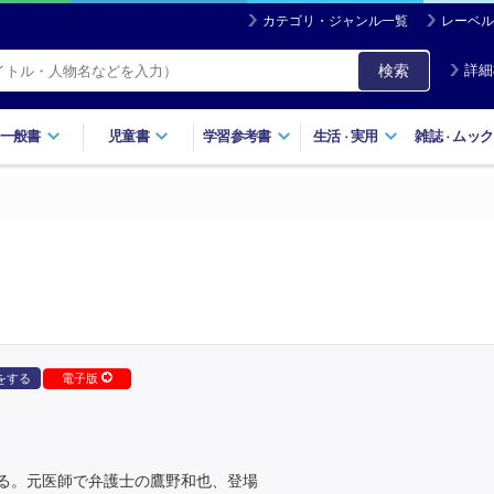
カテゴリ・ジャンル一覧
レーベル
検索
詳細
一般書
児童書
学習参考書
生活
実用
雑誌
ムック
・
・
をする
電子版
る。元医師で弁護士の鷹野和也、登場