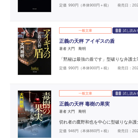
定価
990
円（本体
900
円＋税）
発売日：202
一般文庫
試し読み
正義の天秤 アイギスの盾
著者 大門 剛明
「黙秘は最強の盾です」型破りな弁護士
定価
990
円（本体
900
円＋税）
発売日：202
一般文庫
試し読み
正義の天秤 毒樹の果実
著者 大門 剛明
切れ者の鷹野和也を中心に型破りな弁護
定価
946
円（本体
860
円＋税）
発売日：202