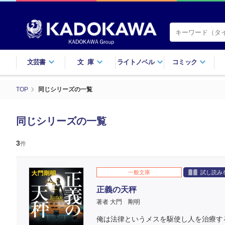
文芸書
文庫
ライトノベル
コミック
TOP
同じシリーズの一覧
同じシリーズの一覧
3
件
一般文庫
試し読み
正義の天秤
著者 大門 剛明
俺は法律というメスを駆使し人を治療す