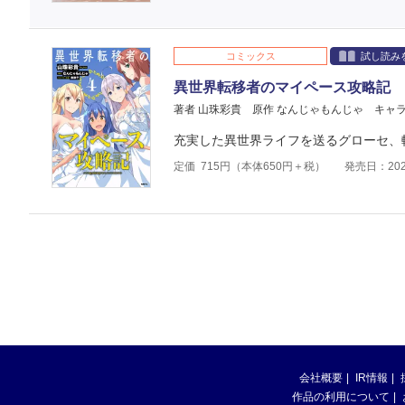
コミックス
試し読み
異世界転移者のマイペース攻略記 
著者 山珠彩貴
原作 なんじゃもんじゃ
キャラ
充実した異世界ライフを送るグローセ、
定価
715
円（本体
650
円＋税）
発売日：202
会社概要
IR情報
作品の利用について