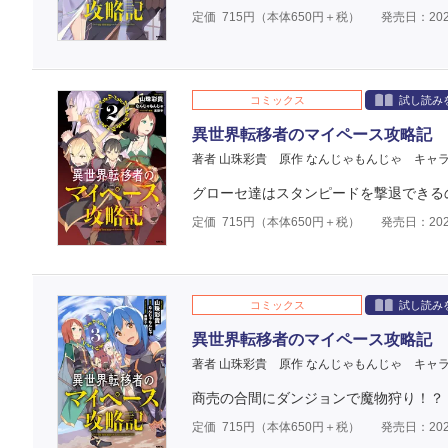
定価
715
円（本体
650
円＋税）
発売日：202
コミックス
試し読み
異世界転移者のマイペース攻略記 
著者 山珠彩貴
原作 なんじゃもんじゃ
キャラ
グローセ達はスタンピードを撃退できる
定価
715
円（本体
650
円＋税）
発売日：202
コミックス
試し読み
異世界転移者のマイペース攻略記 
著者 山珠彩貴
原作 なんじゃもんじゃ
キャラ
商売の合間にダンジョンで魔物狩り！？
定価
715
円（本体
650
円＋税）
発売日：202