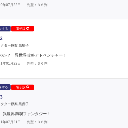
0年07月22日
判型：Ｂ６判
をする
電子版
2
クター原案 黒獅子
のか？ 異世界攻略アドベンチャー！
1年01月22日
判型：Ｂ６判
をする
電子版
3
クター原案 黒獅子
 異世界満喫ファンタジー！
1年07月21日
判型：Ｂ６判