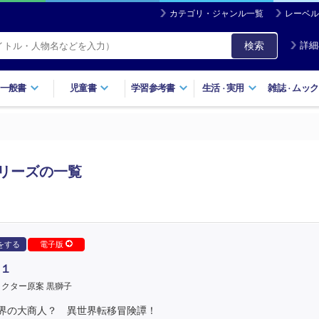
カテゴリ・ジャンル一覧
レーベル
検索
詳細
一般書
児童書
学習参考書
生活
実用
雑誌
ムック
・
・
リーズの一覧
をする
電子版
１
クター原案 黒獅子
界の大商人？ 異世界転移冒険譚！