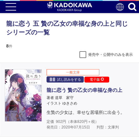
龍に恋う 五 贄の乙女の幸福な身の上と同じ
シリーズの一覧
8
件
発売中・公開中のみを表示
一般文庫
試し読みをする
電子版
龍に恋う 贄の乙女の幸福な身の上
著者 道草 家守
イラスト ゆきさめ
生贄の少女は、幸せな居場所に出会う。
定価
902
円（本体
820
円＋税）
発売日：2020年07月15日
判型：文庫判