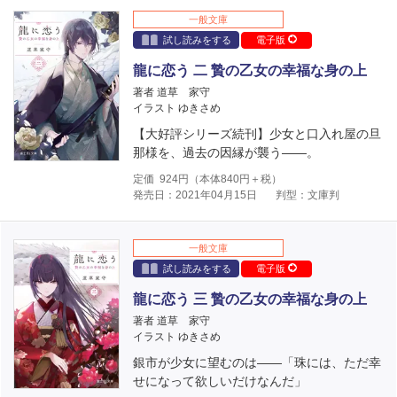
一般文庫
試し読みをする
電子版
龍に恋う 二 贄の乙女の幸福な身の上
著者 道草 家守
イラスト ゆきさめ
【大好評シリーズ続刊】少女と口入れ屋の旦
那様を、過去の因縁が襲う――。
定価
924
円（本体
840
円＋税）
発売日：2021年04月15日
判型：文庫判
一般文庫
試し読みをする
電子版
龍に恋う 三 贄の乙女の幸福な身の上
著者 道草 家守
イラスト ゆきさめ
銀市が少女に望むのは――「珠には、ただ幸
せになって欲しいだけなんだ」