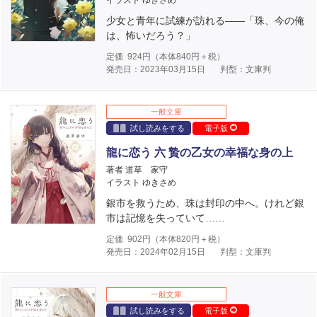
イラスト ゆきさめ
少女と青年に試練が訪れる――「珠、今の俺
は、怖いだろう？」
定価
924
円（本体
840
円＋税）
発売日：2023年03月15日
判型：文庫判
一般文庫
試し読みをする
電子版
龍に恋う 六 贄の乙女の幸福な身の上
著者 道草 家守
イラスト ゆきさめ
銀市を救うため、珠は封印の中へ。けれど銀
市は記憶を失っていて……
定価
902
円（本体
820
円＋税）
発売日：2024年02月15日
判型：文庫判
一般文庫
試し読みをする
電子版