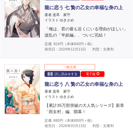
龍に恋う 七 贄の乙女の幸福な身の上
著者 道草 家守
イラスト ゆきさめ
「俺は、君の最も近くにいる理由がほしい」
波乱の「半妖編」、ついに完結！
定価
924
円（本体
840
円＋税）
発売日：2024年12月13日
判型：文庫判
一般文庫
試し読みをする
電子版
龍に恋う 八 贄の乙女の幸福な身の上
著者 道草 家守
イラスト ゆきさめ
【累計35万部突破の大人気シリーズ】新章
「雨女村」編、開幕！
定価
880
円（本体
800
円＋税）
発売日：2026年03月13日
判型：文庫判