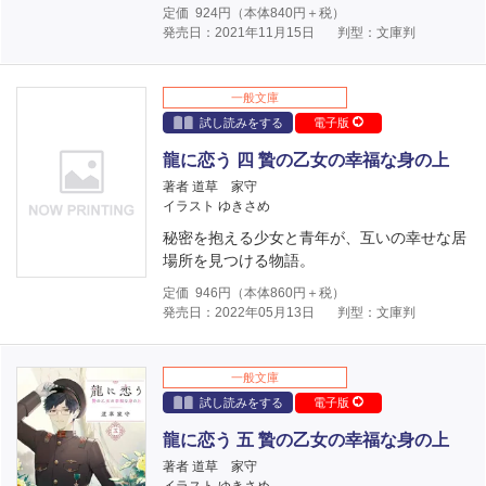
定価
924
円（本体
840
円＋税）
発売日：2021年11月15日
判型：文庫判
一般文庫
試し読みをする
電子版
龍に恋う 四 贄の乙女の幸福な身の上
著者 道草 家守
イラスト ゆきさめ
秘密を抱える少女と青年が、互いの幸せな居
場所を見つける物語。
定価
946
円（本体
860
円＋税）
発売日：2022年05月13日
判型：文庫判
一般文庫
試し読みをする
電子版
龍に恋う 五 贄の乙女の幸福な身の上
著者 道草 家守