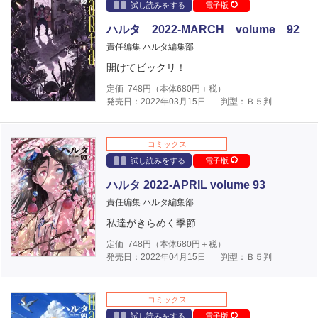
試し読みをする
電子版
ハルタ 2022-MARCH volume 92
責任編集 ハルタ編集部
開けてビックリ！
定価
748
円（本体
680
円＋税）
発売日：2022年03月15日
判型：Ｂ５判
コミックス
試し読みをする
電子版
ハルタ 2022-APRIL volume 93
責任編集 ハルタ編集部
私達がきらめく季節
定価
748
円（本体
680
円＋税）
発売日：2022年04月15日
判型：Ｂ５判
コミックス
試し読みをする
電子版