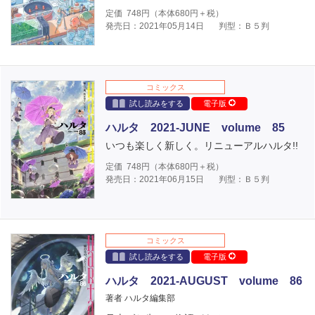
定価
748
円（本体
680
円＋税）
発売日：2021年05月14日
判型：Ｂ５判
コミックス
試し読みをする
電子版
ハルタ 2021-JUNE volume 85
いつも楽しく新しく。リニューアルハルタ!!
定価
748
円（本体
680
円＋税）
発売日：2021年06月15日
判型：Ｂ５判
コミックス
試し読みをする
電子版
ハルタ 2021-AUGUST volume 86
著者 ハルタ編集部