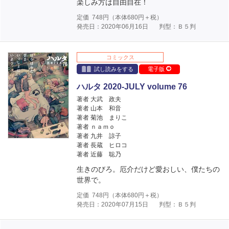
楽しみ方は自由自在！
定価
748
円（本体
680
円＋税）
発売日：2020年06月16日
判型：Ｂ５判
コミックス
試し読みをする
電子版
ハルタ 2020-JULY volume 76
著者 大武 政夫
著者 山本 和音
著者 菊池 まりこ
著者 ｎａｍｏ
著者 九井 諒子
著者 長蔵 ヒロコ
著者 近藤 聡乃
生きのびろ。厄介だけど愛おしい、僕たちの
世界で。
定価
748
円（本体
680
円＋税）
発売日：2020年07月15日
判型：Ｂ５判