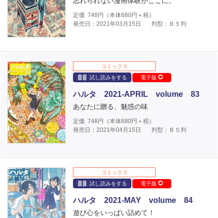
忘れられない漫画体験がここに。
定価
748
円（本体
680
円＋税）
発売日：2021年03月15日
判型：Ｂ５判
コミックス
試し読みをする
電子版
ハルタ 2021-APRIL volume 83
あなたに贈る、魅惑の味
定価
748
円（本体
680
円＋税）
発売日：2021年04月15日
判型：Ｂ５判
コミックス
試し読みをする
電子版
ハルタ 2021-MAY volume 84
遊び心をいっぱい詰めて！