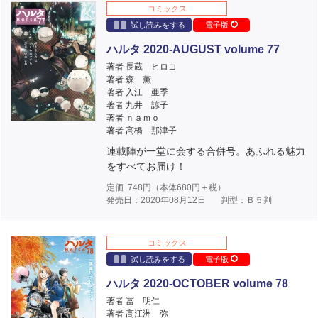
コミックス
試し読みをする
電子版
ハルタ 2020-AUGUST volume 77
著者 長蔵 ヒロコ
著者 森 薫
著者 入江 亜季
著者 九井 諒子
著者 ｎａｍｏ
著者 高橋 那津子
連載陣が一堂に会する合併号。あふれる魅力
をすべてお届け！
定価
748
円（本体
680
円＋税）
発売日：2020年08月12日
判型：Ｂ５判
コミックス
試し読みをする
電子版
ハルタ 2020-OCTOBER volume 78
著者 冨 明仁
著者 高江洲 弥