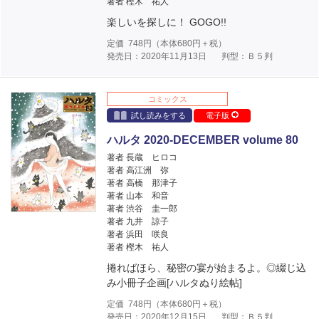
著者 樫木 祐人
楽しいを探しに！ GOGO!!
定価
748
円（本体
680
円＋税）
発売日：2020年11月13日
判型：Ｂ５判
コミックス
試し読みをする
電子版
ハルタ 2020-DECEMBER volume 80
著者 長蔵 ヒロコ
著者 高江洲 弥
著者 高橋 那津子
著者 山本 和音
著者 渋谷 圭一郎
著者 九井 諒子
著者 浜田 咲良
著者 樫木 祐人
捲ればほら、秘密の宴が始まるよ。◎綴じ込
み小冊子企画[ハルタぬり絵帖]
定価
748
円（本体
680
円＋税）
発売日：2020年12月15日
判型：Ｂ５判