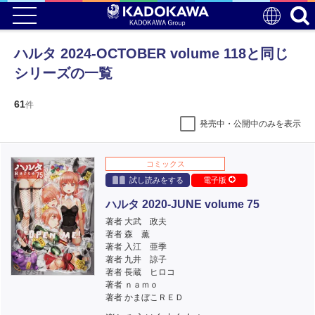
ハルタ 2024-OCTOBER volume 118と同じ
シリーズの一覧
61
件
発売中・公開中のみを表示
コミックス
試し読みをする
電子版
ハルタ 2020-JUNE volume 75
著者 大武 政夫
著者 森 薫
著者 入江 亜季
著者 九井 諒子
著者 長蔵 ヒロコ
著者 ｎａｍｏ
著者 かまぼこＲＥＤ