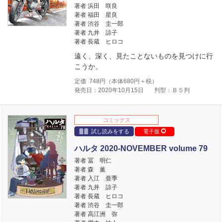
著者 浜田 咲良
著者 福田 星良
著者 渋谷 圭一郎
著者 九井 諒子
著者 長蔵 ヒロコ
遠く、深く、見たことないものを見つけに行
こうか。
定価
748
円（本体
680
円＋税）
発売日：2020年10月15日
判型：Ｂ５判
コミックス
試し読みをする
電子版
ハルタ 2020-NOVEMBER volume 79
著者 冨 明仁
著者 森 薫
著者 入江 亜季
著者 九井 諒子
著者 長蔵 ヒロコ
著者 渋谷 圭一郎
著者 高江洲 弥