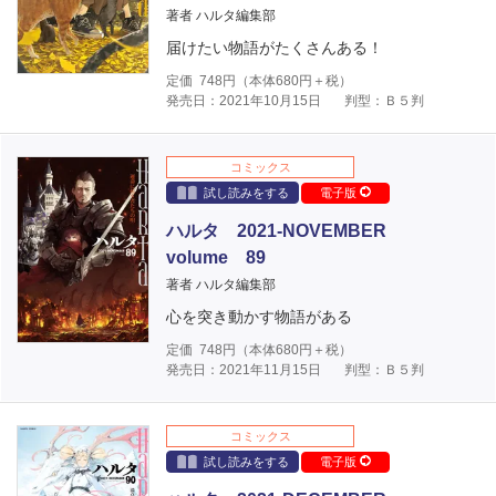
著者 ハルタ編集部
届けたい物語がたくさんある！
定価
748
円（本体
680
円＋税）
発売日：2021年10月15日
判型：Ｂ５判
コミックス
試し読みをする
電子版
ハルタ 2021-NOVEMBER
volume 89
著者 ハルタ編集部
心を突き動かす物語がある
定価
748
円（本体
680
円＋税）
発売日：2021年11月15日
判型：Ｂ５判
コミックス
試し読みをする
電子版