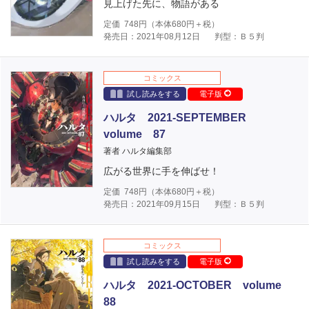
見上げた先に、物語がある
定価
748
円（本体
680
円＋税）
発売日：2021年08月12日
判型：Ｂ５判
コミックス
試し読みをする
電子版
ハルタ 2021-SEPTEMBER
volume 87
著者 ハルタ編集部
広がる世界に手を伸ばせ！
定価
748
円（本体
680
円＋税）
発売日：2021年09月15日
判型：Ｂ５判
コミックス
試し読みをする
電子版
ハルタ 2021-OCTOBER volume
88