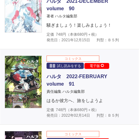
ハルタ 2021-DECEMBER
volume 90
著者 ハルタ編集部
騒ぎましょう！楽しみましょう！
定価
748
円（本体
680
円＋税）
発売日：2021年12月15日
判型：Ｂ５判
コミックス
試し読みをする
電子版
ハルタ 2022-FEBRUARY
volume 91
責任編集 ハルタ編集部
はるか彼方へ、旅をしようよ
定価
748
円（本体
680
円＋税）
発売日：2022年02月14日
判型：Ｂ５判
コミックス