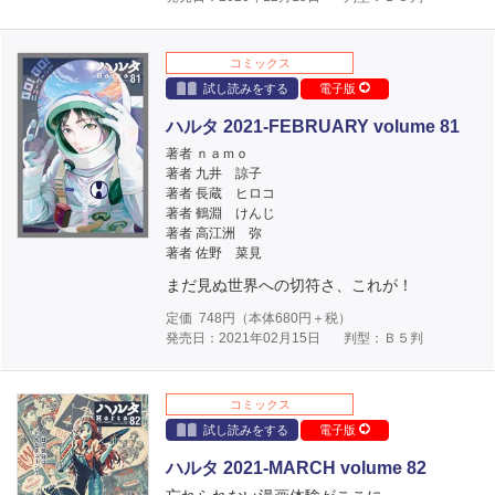
コミックス
試し読みをする
電子版
ハルタ 2021-FEBRUARY volume 81
著者 ｎａｍｏ
著者 九井 諒子
著者 長蔵 ヒロコ
著者 鶴淵 けんじ
著者 高江洲 弥
著者 佐野 菜見
まだ見ぬ世界への切符さ、これが！
定価
748
円（本体
680
円＋税）
発売日：2021年02月15日
判型：Ｂ５判
コミックス
試し読みをする
電子版
ハルタ 2021-MARCH volume 82