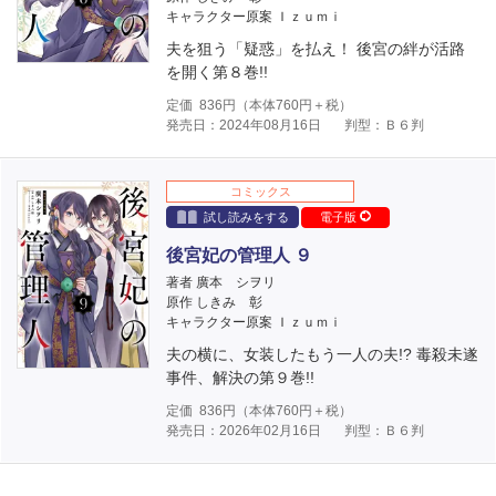
キャラクター原案 Ｉｚｕｍｉ
夫を狙う「疑惑」を払え！ 後宮の絆が活路
を開く第８巻!!
定価
836
円（本体
760
円＋税）
発売日：2024年08月16日
判型：Ｂ６判
コミックス
試し読みをする
電子版
後宮妃の管理人 ９
著者 廣本 シヲリ
原作 しきみ 彰
キャラクター原案 Ｉｚｕｍｉ
夫の横に、女装したもう一人の夫!? 毒殺未遂
事件、解決の第９巻!!
定価
836
円（本体
760
円＋税）
発売日：2026年02月16日
判型：Ｂ６判