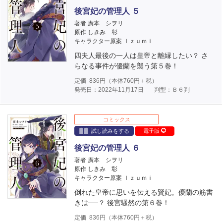
後宮妃の管理人 ５
著者 廣本 シヲリ
原作 しきみ 彰
キャラクター原案 Ｉｚｕｍｉ
四夫人最後の一人は皇帝と離縁したい？ さ
らなる事件が優蘭を襲う第５巻！
定価
836
円（本体
760
円＋税）
発売日：2022年11月17日
判型：Ｂ６判
コミックス
試し読みをする
電子版
後宮妃の管理人 ６
著者 廣本 シヲリ
原作 しきみ 彰
キャラクター原案 Ｉｚｕｍｉ
倒れた皇帝に思いを伝える賢妃。優蘭の筋書
きは──？ 後宮騒然の第６巻！
定価
836
円（本体
760
円＋税）