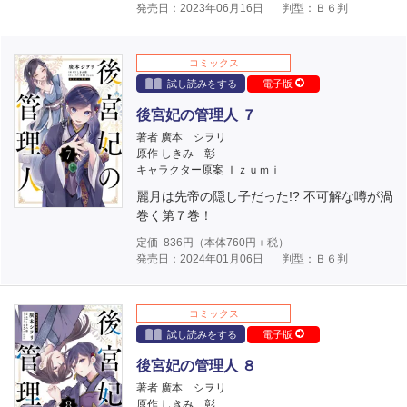
発売日：2023年06月16日
判型：Ｂ６判
コミックス
試し読みをする
電子版
後宮妃の管理人 ７
著者 廣本 シヲリ
原作 しきみ 彰
キャラクター原案 Ｉｚｕｍｉ
麗月は先帝の隠し子だった!? 不可解な噂が渦
巻く第７巻！
定価
836
円（本体
760
円＋税）
発売日：2024年01月06日
判型：Ｂ６判
コミックス
試し読みをする
電子版
後宮妃の管理人 ８
著者 廣本 シヲリ
原作 しきみ 彰