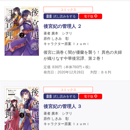
コミックス
試し読みをする
電子版
後宮妃の管理人 ２
著者 廣本 シヲリ
原作 しきみ 彰
キャラクター原案 Ｉｚｕｍｉ
後宮に渦巻く闇が優蘭を襲う！ 異色の夫婦
が織りなす中華後宮譚、第２巻！
定価
836
円（本体
760
円＋税）
発売日：2020年12月28日
判型：Ｂ６判
コミックス
試し読みをする
電子版
後宮妃の管理人 ３
著者 廣本 シヲリ
原作 しきみ 彰
キャラクター原案 Ｉｚｕｍｉ