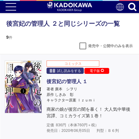
後宮妃の管理人 ２と同じシリーズの一覧
9
件
発売中・公開中のみを表示
コミックス
試し読みをする
電子版
後宮妃の管理人 １
著者 廣本 シヲリ
原作 しきみ 彰
キャラクター原案 Ｉｚｕｍｉ
商家の娘が後宮の闇を暴く！ 大人気中華後
宮譚、コミカライズ第１巻！
定価
836
円（本体
760
円＋税）
発売日：2020年06月05日
判型：Ｂ６判