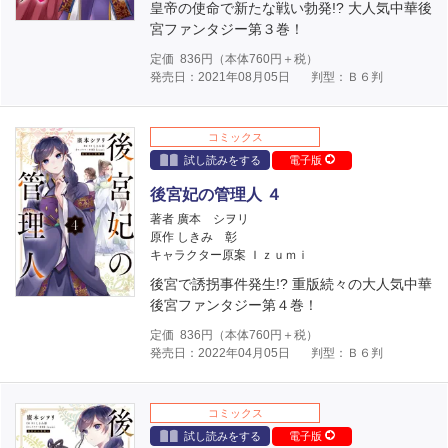
皇帝の使命で新たな戦い勃発!? 大人気中華後
宮ファンタジー第３巻！
定価
836
円（本体
760
円＋税）
発売日：2021年08月05日
判型：Ｂ６判
コミックス
試し読みをする
電子版
後宮妃の管理人 ４
著者 廣本 シヲリ
原作 しきみ 彰
キャラクター原案 Ｉｚｕｍｉ
後宮で誘拐事件発生!? 重版続々の大人気中華
後宮ファンタジー第４巻！
定価
836
円（本体
760
円＋税）
発売日：2022年04月05日
判型：Ｂ６判
コミックス
試し読みをする
電子版