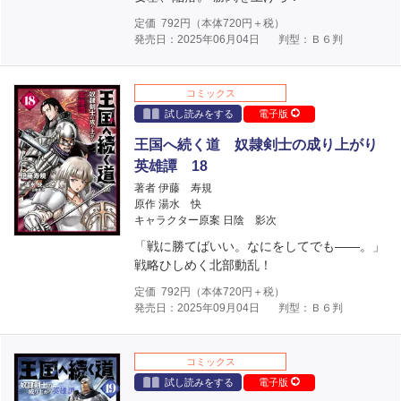
定価
792
円（本体
720
円＋税）
発売日：2025年06月04日
判型：Ｂ６判
コミックス
試し読みをする
電子版
王国へ続く道 奴隷剣士の成り上がり
英雄譚 18
著者 伊藤 寿規
原作 湯水 快
キャラクター原案 日陰 影次
「戦に勝てばいい。なにをしてでも――。」
戦略ひしめく北部動乱！
定価
792
円（本体
720
円＋税）
発売日：2025年09月04日
判型：Ｂ６判
コミックス
試し読みをする
電子版