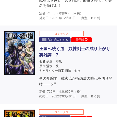
敵をなぎ倒し、女を抱き、爵位を得て、いざ
名を挙げよ！
定価
715
円（本体
650
円＋税）
発売日：2021年12月03日
判型：Ｂ６判
コミックス
試し読みをする
電子版
王国へ続く道 奴隷剣士の成り上がり
英雄譚 7
著者 伊藤 寿規
原作 湯水 快
キャラクター原案 日陰 影次
その剛腕で、戦火広がる怒濤の時代を切り開
け――ッ!!
定価
715
円（本体
650
円＋税）
発売日：2022年03月04日
判型：Ｂ６判
コミックス