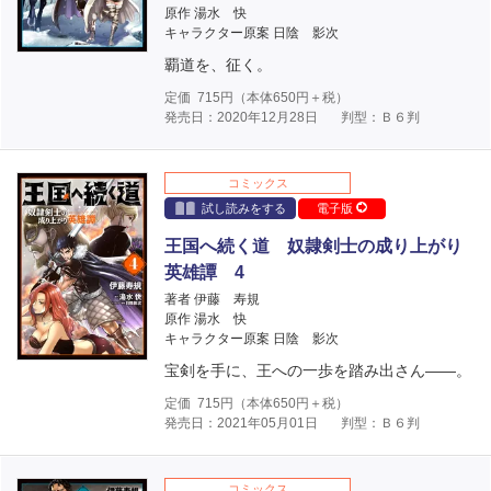
原作 湯水 快
キャラクター原案 日陰 影次
覇道を、征く。
定価
715
円（本体
650
円＋税）
発売日：2020年12月28日
判型：Ｂ６判
コミックス
試し読みをする
電子版
王国へ続く道 奴隷剣士の成り上がり
英雄譚 4
著者 伊藤 寿規
原作 湯水 快
キャラクター原案 日陰 影次
宝剣を手に、王への一歩を踏み出さん――。
定価
715
円（本体
650
円＋税）
発売日：2021年05月01日
判型：Ｂ６判
コミックス