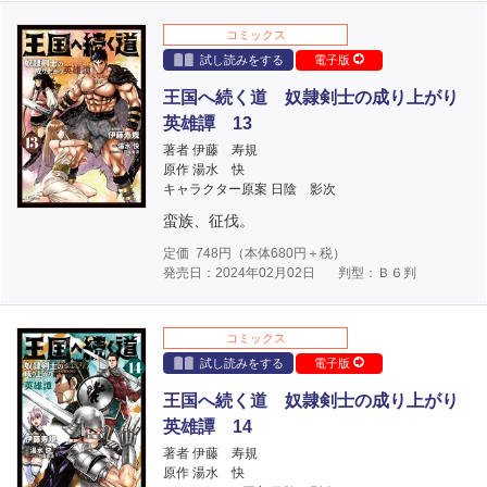
コミックス
試し読みをする
電子版
王国へ続く道 奴隷剣士の成り上がり
英雄譚 13
著者 伊藤 寿規
原作 湯水 快
キャラクター原案 日陰 影次
蛮族、征伐。
定価
748
円（本体
680
円＋税）
発売日：2024年02月02日
判型：Ｂ６判
コミックス
試し読みをする
電子版
王国へ続く道 奴隷剣士の成り上がり
英雄譚 14
著者 伊藤 寿規
原作 湯水 快