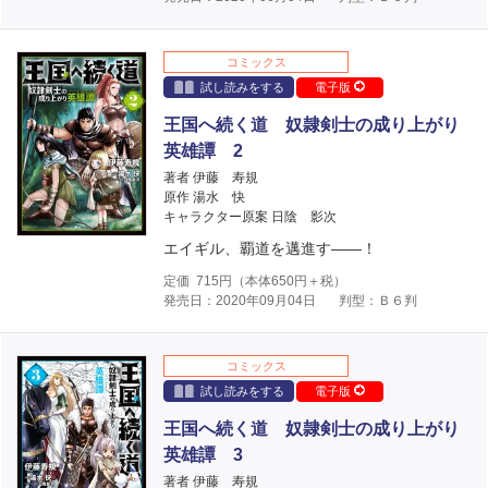
コミックス
試し読みをする
電子版
王国へ続く道 奴隷剣士の成り上がり
英雄譚 2
著者 伊藤 寿規
原作 湯水 快
キャラクター原案 日陰 影次
エイギル、覇道を邁進す――！
定価
715
円（本体
650
円＋税）
発売日：2020年09月04日
判型：Ｂ６判
コミックス
試し読みをする
電子版
王国へ続く道 奴隷剣士の成り上がり
英雄譚 3
著者 伊藤 寿規