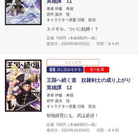
英雄譚 11
著者 伊藤 寿規
原作 湯水 快
キャラクター原案 日陰 影次
エイギル、ついに結婚！？
定価
748
円（本体
680
円＋税）
発売日：2023年06月02日
判型：Ｂ６判
コミックス
試し読みをする
電子版
王国へ続く道 奴隷剣士の成り上がり
英雄譚 12
著者 伊藤 寿規
原作 湯水 快
キャラクター原案 日陰 影次
領地経営にも、武は必須！
定価
748
円（本体
680
円＋税）
発売日：2023年10月04日
判型：Ｂ６判