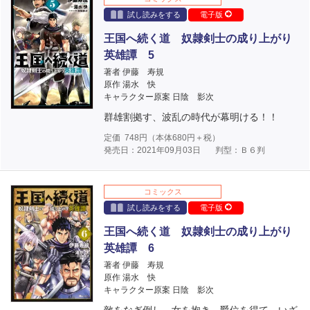
試し読みをする
電子版
王国へ続く道 奴隷剣士の成り上がり
英雄譚 5
著者 伊藤 寿規
原作 湯水 快
キャラクター原案 日陰 影次
群雄割拠す、波乱の時代が幕明ける！！
定価
748
円（本体
680
円＋税）
発売日：2021年09月03日
判型：Ｂ６判
コミックス
試し読みをする
電子版
王国へ続く道 奴隷剣士の成り上がり
英雄譚 6
著者 伊藤 寿規
原作 湯水 快
キャラクター原案 日陰 影次