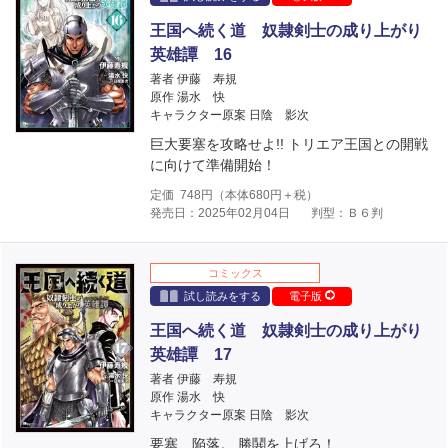
王国へ続く道 奴隷剣士の成り上がり
英雄譚 16
著者 伊藤 寿規
原作 湯水 快
キャラクター原案 日陰 影次
巨大要塞を攻略せよ!! トリエア王国との開戦
に向けて準備開始！
定価
748
円（本体
680
円＋税）
発売日：2025年02月04日
判型：Ｂ６判
コミックス
試し読みをする
電子版
王国へ続く道 奴隷剣士の成り上がり
英雄譚 17
著者 伊藤 寿規
原作 湯水 快
キャラクター原案 日陰 影次
要塞、陥落。 勝鬨を上げろ！