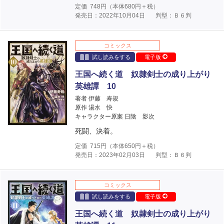
定価
748
円（本体
680
円＋税）
発売日：2022年10月04日
判型：Ｂ６判
コミックス
試し読みをする
電子版
王国へ続く道 奴隷剣士の成り上がり
英雄譚 10
著者 伊藤 寿規
原作 湯水 快
キャラクター原案 日陰 影次
死闘、決着。
定価
715
円（本体
650
円＋税）
発売日：2023年02月03日
判型：Ｂ６判
コミックス
試し読みをする
電子版
王国へ続く道 奴隷剣士の成り上がり