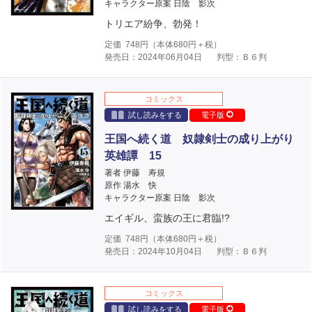
キャラクター原案 日陰 影次
トリエア紛争、勃発！
定価
748
円（本体
680
円＋税）
発売日：2024年06月04日
判型：Ｂ６判
コミックス
試し読みをする
電子版
王国へ続く道 奴隷剣士の成り上がり
英雄譚 15
著者 伊藤 寿規
原作 湯水 快
キャラクター原案 日陰 影次
エイギル、蛮族の王に君臨!?
定価
748
円（本体
680
円＋税）
発売日：2024年10月04日
判型：Ｂ６判
コミックス
試し読みをする
電子版