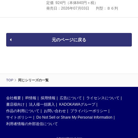
定価
924
円（本体
840
円＋税）
発売日：2026年07月03日
判型：Ｂ６判
元のページに戻る
TOP
同じシリーズの一覧
会社概要
IR情報
採用情報
広告について
ライセンスについて
書店様向け
法人様一括購入
KADOKAWAグループ
作品の利用について
お問い合わせ
プライバシーポリシー
サイトポリシー
Do Not Sell or Share My Personal Information
利用者情報の外部送信について