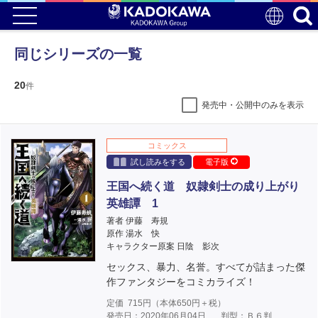
同じシリーズの一覧
20
件
発売中・公開中のみを表示
コミックス
試し読みをする
電子版
王国へ続く道 奴隷剣士の成り上がり
英雄譚 1
著者 伊藤 寿規
原作 湯水 快
キャラクター原案 日陰 影次
セックス、暴力、名誉。すべてが詰まった傑
作ファンタジーをコミカライズ！
定価
715
円（本体
650
円＋税）
発売日：2020年06月04日
判型：Ｂ６判