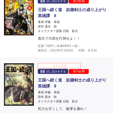
試し読みをする
電子版
王国へ続く道 奴隷剣士の成り上がり
英雄譚 8
著者 伊藤 寿規
原作 湯水 快
キャラクター原案 日陰 影次
寡兵で大国を打倒せよ！！
定価
748
円（本体
680
円＋税）
発売日：2022年07月04日
判型：Ｂ６判
コミックス
試し読みをする
電子版
王国へ続く道 奴隷剣士の成り上がり
英雄譚 9
著者 伊藤 寿規
原作 湯水 快
キャラクター原案 日陰 影次
死力を尽くして、敵軍を屠れ！