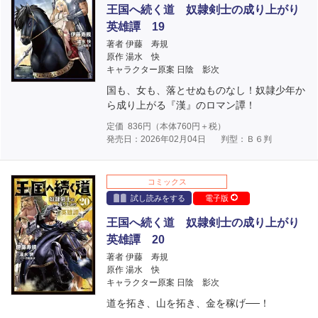
王国へ続く道 奴隷剣士の成り上がり
英雄譚 19
著者 伊藤 寿規
原作 湯水 快
キャラクター原案 日陰 影次
国も、女も、落とせぬものなし！奴隷少年か
ら成り上がる『漢』のロマン譚！
定価
836
円（本体
760
円＋税）
発売日：2026年02月04日
判型：Ｂ６判
コミックス
試し読みをする
電子版
王国へ続く道 奴隷剣士の成り上がり
英雄譚 20
著者 伊藤 寿規
原作 湯水 快
キャラクター原案 日陰 影次
道を拓き、山を拓き、金を稼げ──！