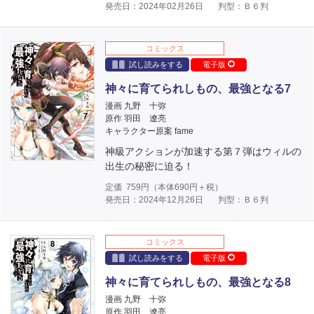
発売日：2024年02月26日
判型：Ｂ６判
コミックス
試し読みをする
電子版
神々に育てられしもの、最強となる7
漫画 九野 十弥
原作 羽田 遼亮
キャラクター原案 fame
神級アクションが加速する第７弾はウィルの
出生の秘密に迫る！
定価
759
円（本体
690
円＋税）
発売日：2024年12月26日
判型：Ｂ６判
コミックス
試し読みをする
電子版
神々に育てられしもの、最強となる8
漫画 九野 十弥
原作 羽田 遼亮