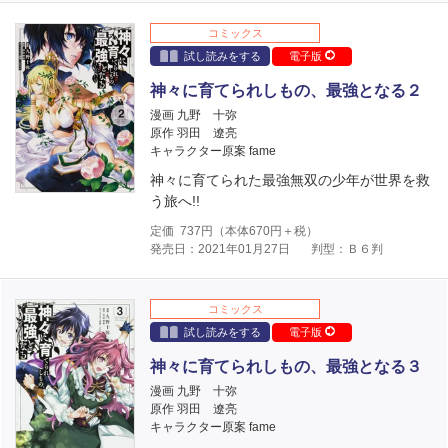
コミックス
試し読みをする
電子版
神々に育てられしもの、最強となる２
漫画 九野 十弥
原作 羽田 遼亮
キャラクター原案 fame
神々に育てられた最強無双の少年が世界を救
う旅へ!!
定価
737
円（本体
670
円＋税）
発売日：2021年01月27日
判型：Ｂ６判
コミックス
試し読みをする
電子版
神々に育てられしもの、最強となる３
漫画 九野 十弥
原作 羽田 遼亮
キャラクター原案 fame