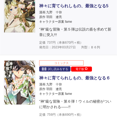
神々に育てられしもの、最強となる5
漫画 九野 十弥
原作 羽田 遼亮
キャラクター原案 fame
“神”級な冒険・第５弾は伝説の盾を求めて新
章に突入!!!
定価
737
円（本体
670
円＋税）
発売日：2023年03月27日
判型：Ｂ６判
コミックス
試し読みをする
電子版
神々に育てられしもの、最強となる６
漫画 九野 十弥
原作 羽田 遼亮
キャラクター原案 fame
“神”級な冒険・第６弾！ウィルの秘密がつい
に明かされる――!!
定価
759
円（本体
690
円＋税）