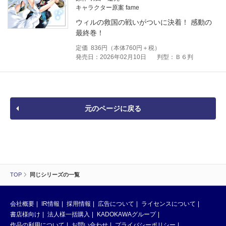
キャラクター原案 fame
ウィルの救国の戦いがついに決着！ 感動の
最終巻！
定価
836
円（本体
760
円＋税）
発売日：2026年02月10日
判型：Ｂ６判
元のページに戻る
TOP
同じシリーズの一覧
会社概要
IR情報
採用情報
広告について
ライセンスについて
書店様向け
法人様一括購入
KADOKAWAグループ
作品の利用について
お問い合わせ
プライバシーポリシー