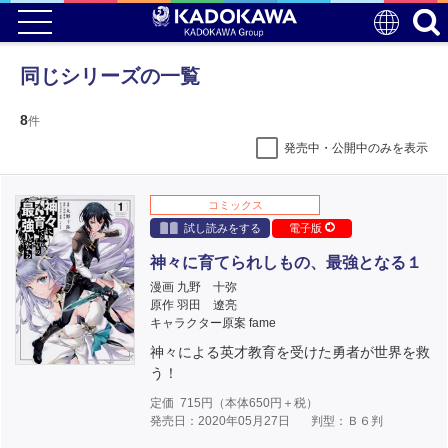
同じシリーズの一覧
8
件
発売中・公開中のみを表示
コミックス
試し読みをする
電子版
神々に育てられしもの、最強となる１
漫画 九野 十弥
原作 羽田 遼亮
キャラクター原案 fame
神々による英才教育を受けた勇者が世界を救
う！
定価
715
円（本体
650
円＋税）
発売日：2020年05月27日
判型：Ｂ６判