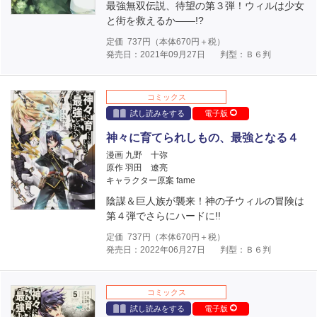
最強無双伝説、待望の第３弾！ウィルは少女
と街を救えるか――!?
定価
737
円（本体
670
円＋税）
発売日：2021年09月27日
判型：Ｂ６判
コミックス
試し読みをする
電子版
神々に育てられしもの、最強となる４
漫画 九野 十弥
原作 羽田 遼亮
キャラクター原案 fame
陰謀＆巨人族が襲来！神の子ウィルの冒険は
第４弾でさらにハードに!!
定価
737
円（本体
670
円＋税）
発売日：2022年06月27日
判型：Ｂ６判
コミックス
試し読みをする
電子版