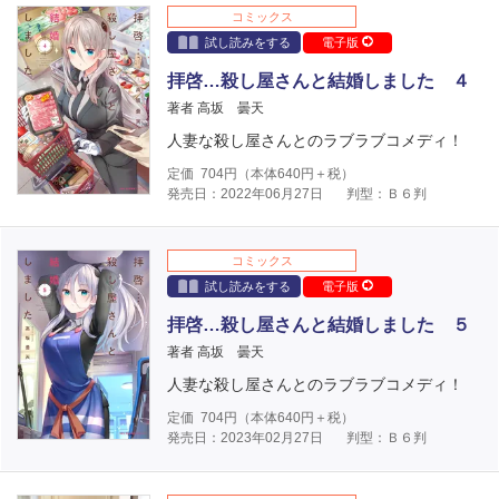
コミックス
試し読みをする
電子版
拝啓…殺し屋さんと結婚しました ４
著者 高坂 曇天
人妻な殺し屋さんとのラブラブコメディ！
定価
704
円（本体
640
円＋税）
発売日：2022年06月27日
判型：Ｂ６判
コミックス
試し読みをする
電子版
拝啓…殺し屋さんと結婚しました ５
著者 高坂 曇天
人妻な殺し屋さんとのラブラブコメディ！
定価
704
円（本体
640
円＋税）
発売日：2023年02月27日
判型：Ｂ６判