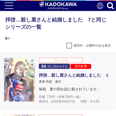
拝啓…殺し屋さんと結婚しました 7と同じ
シリーズの一覧
8
件
発売中・公開中のみを表示
コミックス
試し読みをする
電子版
拝啓…殺し屋さんと結婚しました １
著者 高坂 曇天
毎朝、妻の照れ顔に殺されています。
定価
770
円（本体
700
円＋税）
発売日：2020年05月27日
判型：Ｂ６判