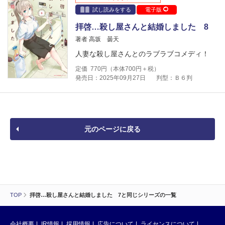
試し読みをする
電子版
拝啓…殺し屋さんと結婚しました 8
著者 高坂 曇天
人妻な殺し屋さんとのラブラブコメディ！
定価
770
円（本体
700
円＋税）
発売日：2025年09月27日
判型：Ｂ６判
元のページに戻る
TOP
拝啓…殺し屋さんと結婚しました 7と同じシリーズの一覧
会社概要
IR情報
採用情報
広告について
ライセンスについて