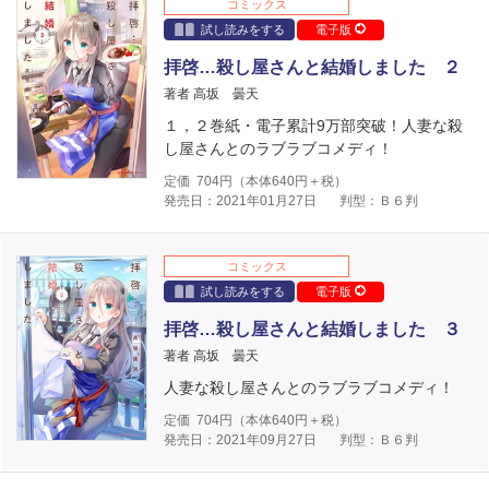
コミックス
試し読みをする
電子版
拝啓…殺し屋さんと結婚しました ２
著者 高坂 曇天
１，２巻紙・電子累計9万部突破！人妻な殺
し屋さんとのラブラブコメディ！
定価
704
円（本体
640
円＋税）
発売日：2021年01月27日
判型：Ｂ６判
コミックス
試し読みをする
電子版
拝啓…殺し屋さんと結婚しました ３
著者 高坂 曇天
人妻な殺し屋さんとのラブラブコメディ！
定価
704
円（本体
640
円＋税）
発売日：2021年09月27日
判型：Ｂ６判