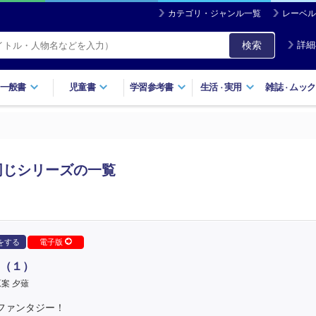
カテゴリ・ジャンル一覧
レーベル
検索
詳細
一般書
児童書
学習参考書
生活
実用
雑誌
ムック
・
・
同じシリーズの一覧
をする
電子版
（１）
案 夕薙
ファンタジー！