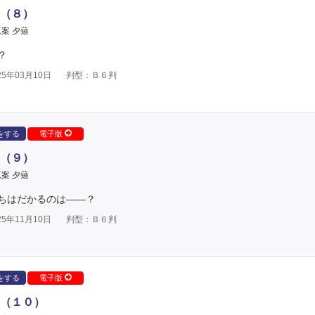
（８）
案 夕薙
？
5年03月10日
判型：Ｂ６判
をする
電子版
（９）
案 夕薙
ちはだかるのは――？
5年11月10日
判型：Ｂ６判
をする
電子版
（１０）