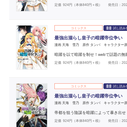
定価
924
円（本体
840
円＋税）
発売日：202
コミックス
試し読み
最強出涸らし皇子の暗躍帝位争い 
漫画 天海 雪乃
原作 タンバ
キャラクター原
暗躍を以て暗躍を制せ！webで話題の
定価
924
円（本体
840
円＋税）
発売日：202
コミックス
試し読み
最強出涸らし皇子の暗躍帝位争い 
漫画 天海 雪乃
原作 タンバ
キャラクター原
帝都を狙う陰謀を暗躍によって暴き出せ
定価
924
円（本体
840
円＋税）
発売日：202