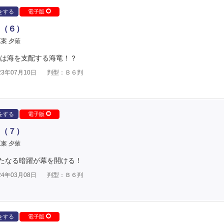
をする
電子版
（６）
案 夕薙
敵は海を支配する海竜！？
3年07月10日
判型：Ｂ６判
をする
電子版
（７）
案 夕薙
たなる暗躍が幕を開ける！
4年03月08日
判型：Ｂ６判
をする
電子版