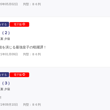
0年05月02日
判型：Ｂ６判
をする
電子版
（２）
案 夕薙
無能を演じる最強皇子の暗躍譚！
1年01月09日
判型：Ｂ６判
をする
電子版
（３）
案 夕薙
！
1年09月10日
判型：Ｂ６判