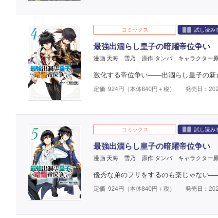
コミックス
試し読み
最強出涸らし皇子の暗躍帝位争い 
漫画 天海 雪乃
原作 タンバ
キャラクター原
激化する帝位争い――出涸らし皇子の新
定価
924
円（本体
840
円＋税）
発売日：202
コミックス
試し読み
最強出涸らし皇子の暗躍帝位争い 
漫画 天海 雪乃
原作 タンバ
キャラクター原
優秀な弟のフリをするのも楽じゃない―
定価
924
円（本体
840
円＋税）
発売日：202