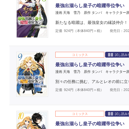
最強出涸らし皇子の暗躍帝位争い 
漫画 天海 雪乃
原作 タンバ
キャラクター原
新たなる暗躍は、最強皇女の縁談仲介！
定価
924
円（本体
840
円＋税）
発売日：202
コミックス
試し読み
最強出涸らし皇子の暗躍帝位争い 
漫画 天海 雪乃
原作 タンバ
キャラクター原
別々の任務に挑む、アルとレオの前に立
定価
924
円（本体
840
円＋税）
発売日：202
コミックス
試し読み
最強出涸らし皇子の暗躍帝位争い 