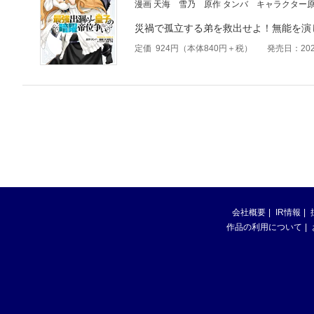
漫画 天海 雪乃
原作 タンバ
キャラクター原
災禍で孤立する弟を救出せよ！無能を演
定価
924
円（本体
840
円＋税）
発売日：202
会社概要
IR情報
作品の利用について