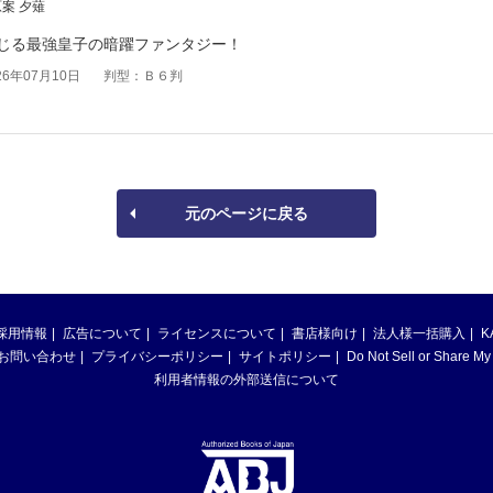
案 夕薙
じる最強皇子の暗躍ファンタジー！
6年07月10日
判型：Ｂ６判
元のページに戻る
採用情報
広告について
ライセンスについて
書店様向け
法人様一括購入
K
お問い合わせ
プライバシーポリシー
サイトポリシー
Do Not Sell or Share My
利用者情報の外部送信について