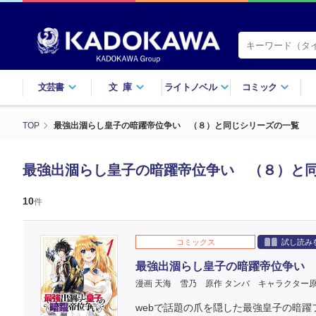
文芸書
文庫
ライトノベル
コミック
TOP
最強出涸らし皇子の暗躍帝位争い （８）と同じシリーズの一覧
最強出涸らし皇子の暗躍帝位争い （８）と
10
件
コミックス
試し読み
最強出涸らし皇子の暗躍帝位争い 
漫画 天海 雪乃
原作 タンバ
キャラクター原
webで話題の爪を隠した最強皇子の暗躍