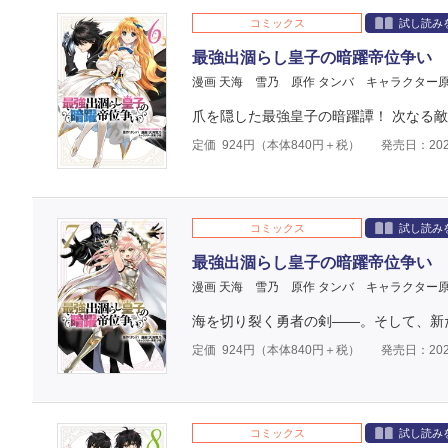
コミックス
試し読み
最強出涸らし皇子の暗躍帝位争い 
漫画 天海 雪乃
原作 タンバ
キャラクター原
爪を隠した最強皇子の暗躍譚！ 次なる
定価
924
円（本体
840
円＋税）
発売日：202
コミックス
試し読み
最強出涸らし皇子の暗躍帝位争い 
漫画 天海 雪乃
原作 タンバ
キャラクター原
海を切り裂く勇者の剣――。そして、新
定価
924
円（本体
840
円＋税）
発売日：202
コミックス
試し読み