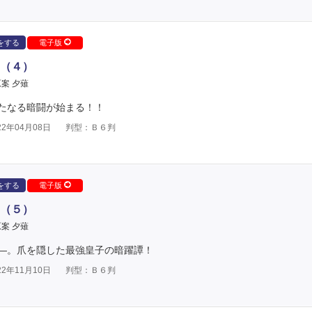
をする
電子版
（４）
案 夕薙
たなる暗闘が始まる！！
2年04月08日
判型：Ｂ６判
をする
電子版
（５）
案 夕薙
―。爪を隠した最強皇子の暗躍譚！
2年11月10日
判型：Ｂ６判