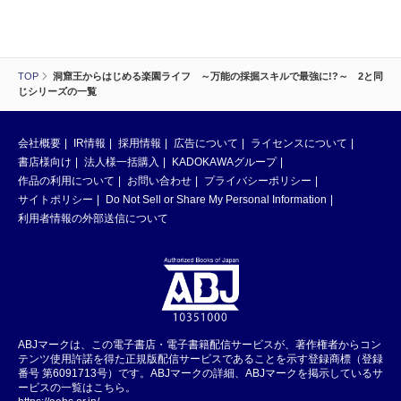
TOP
洞窟王からはじめる楽園ライフ ～万能の採掘スキルで最強に!?～ 2と同
じシリーズの一覧
会社概要
IR情報
採用情報
広告について
ライセンスについて
書店様向け
法人様一括購入
KADOKAWAグループ
作品の利用について
お問い合わせ
プライバシーポリシー
サイトポリシー
Do Not Sell or Share My Personal Information
利用者情報の外部送信について
ABJマークは、この電子書店・電子書籍配信サービスが、著作権者からコン
テンツ使用許諾を得た正規版配信サービスであることを示す登録商標（登録
番号 第6091713号）です。ABJマークの詳細、ABJマークを掲示しているサ
ービスの一覧はこちら。