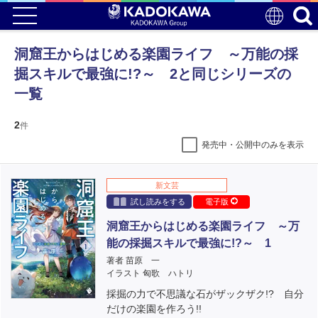
洞窟王からはじめる楽園ライフ ～万能の採
掘スキルで最強に!?～ 2と同じシリーズの
一覧
2
件
発売中・公開中のみを表示
新文芸
試し読みをする
電子版
洞窟王からはじめる楽園ライフ ～万
能の採掘スキルで最強に!?～ 1
著者 苗原 一
イラスト 匈歌 ハトリ
採掘の力で不思議な石がザックザク!? 自分
だけの楽園を作ろう!!