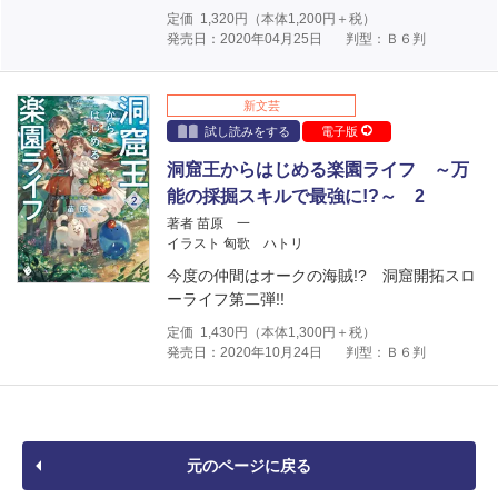
定価
1,320
円（本体
1,200
円＋税）
発売日：2020年04月25日
判型：Ｂ６判
新文芸
試し読みをする
電子版
洞窟王からはじめる楽園ライフ ～万
能の採掘スキルで最強に!?～ 2
著者 苗原 一
イラスト 匈歌 ハトリ
今度の仲間はオークの海賊!? 洞窟開拓スロ
ーライフ第二弾!!
定価
1,430
円（本体
1,300
円＋税）
発売日：2020年10月24日
判型：Ｂ６判
元のページに戻る