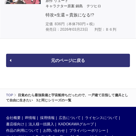
原作 リュート
キャラクター原案 鍋島 テツヒロ
特攻×生還＝貴族になる!?
定価
836
円（本体
760
円＋税）
発売日：2026年03月23日
判型：Ｂ６判
元のページに戻る
TOP
目覚めたら最強装備と宇宙船持ちだったので、一戸建て目指して傭兵とし
て自由に生きたい 3と同じシリーズの一覧
会社概要
IR情報
採用情報
広告について
ライセンスについて
書店様向け
法人様一括購入
KADOKAWAグループ
作品の利用について
お問い合わせ
プライバシーポリシー