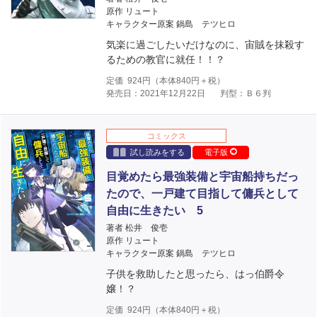
原作 リュート
キャラクター原案 鍋島 テツヒロ
気楽に過ごしたいだけなのに、宙賊を抹殺す
るための教官に就任！！？
定価
924
円（本体
840
円＋税）
発売日：2021年12月22日
判型：Ｂ６判
コミックス
試し読みをする
電子版
目覚めたら最強装備と宇宙船持ちだっ
たので、一戸建て目指して傭兵として
自由に生きたい 5
著者 松井 俊壱
原作 リュート
キャラクター原案 鍋島 テツヒロ
子供を救助したと思ったら、はっ伯爵令
嬢！？
定価
924
円（本体
840
円＋税）