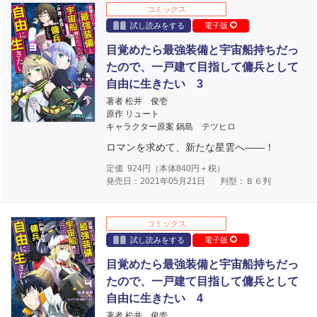
コミックス
試し読みをする
電子版
目覚めたら最強装備と宇宙船持ちだっ
たので、一戸建て目指して傭兵として
自由に生きたい 3
著者 松井 俊壱
原作 リュート
キャラクター原案 鍋島 テツヒロ
ロマンを求めて、新たな星雲へ――！
定価
924
円（本体
840
円＋税）
発売日：2021年05月21日
判型：Ｂ６判
コミックス
試し読みをする
電子版
目覚めたら最強装備と宇宙船持ちだっ
たので、一戸建て目指して傭兵として
自由に生きたい 4
著者 松井 俊壱