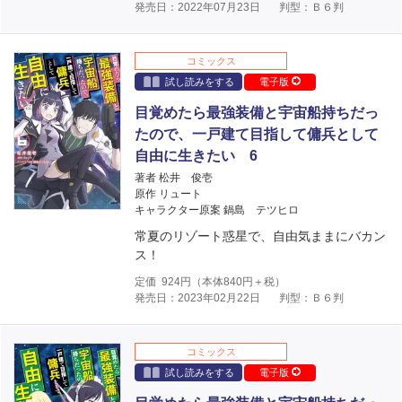
発売日：2022年07月23日
判型：Ｂ６判
コミックス
試し読みをする
電子版
目覚めたら最強装備と宇宙船持ちだっ
たので、一戸建て目指して傭兵として
自由に生きたい 6
著者 松井 俊壱
原作 リュート
キャラクター原案 鍋島 テツヒロ
常夏のリゾート惑星で、自由気ままにバカン
ス！
定価
924
円（本体
840
円＋税）
発売日：2023年02月22日
判型：Ｂ６判
コミックス
試し読みをする
電子版