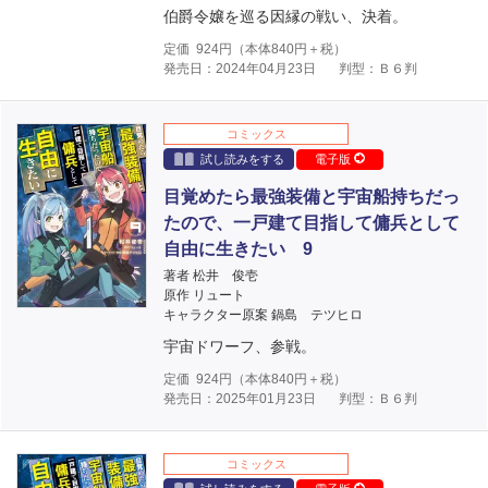
伯爵令嬢を巡る因縁の戦い、決着。
定価
924
円（本体
840
円＋税）
発売日：2024年04月23日
判型：Ｂ６判
コミックス
試し読みをする
電子版
目覚めたら最強装備と宇宙船持ちだっ
たので、一戸建て目指して傭兵として
自由に生きたい 9
著者 松井 俊壱
原作 リュート
キャラクター原案 鍋島 テツヒロ
宇宙ドワーフ、参戦。
定価
924
円（本体
840
円＋税）
発売日：2025年01月23日
判型：Ｂ６判
コミックス