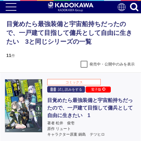
目覚めたら最強装備と宇宙船持ちだったの
で、一戸建て目指して傭兵として自由に生き
たい 3と同じシリーズの一覧
11
件
発売中・公開中のみを表示
コミックス
試し読みをする
電子版
目覚めたら最強装備と宇宙船持ちだっ
たので、一戸建て目指して傭兵として
自由に生きたい 1
著者 松井 俊壱
原作 リュート
キャラクター原案 鍋島 テツヒロ