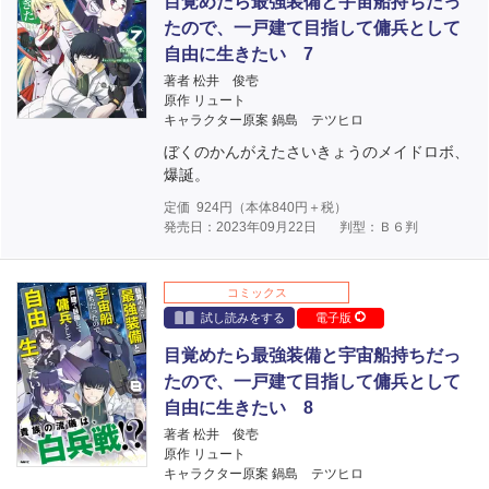
目覚めたら最強装備と宇宙船持ちだっ
たので、一戸建て目指して傭兵として
自由に生きたい 7
著者 松井 俊壱
原作 リュート
キャラクター原案 鍋島 テツヒロ
ぼくのかんがえたさいきょうのメイドロボ、
爆誕。
定価
924
円（本体
840
円＋税）
発売日：2023年09月22日
判型：Ｂ６判
コミックス
試し読みをする
電子版
目覚めたら最強装備と宇宙船持ちだっ
たので、一戸建て目指して傭兵として
自由に生きたい 8
著者 松井 俊壱
原作 リュート
キャラクター原案 鍋島 テツヒロ