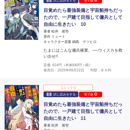
試し読みをする
電子版
目覚めたら最強装備と宇宙船持ちだっ
たので、一戸建て目指して傭兵として
自由に生きたい 10
著者 松井 俊壱
原作 リュート
キャラクター原案 鍋島 テツヒロ
たまにはこんな傭兵稼業。──ウィスカを救
い出せ!!
定価
924
円（本体
840
円＋税）
発売日：2025年09月22日
判型：Ｂ６判
コミックス
試し読みをする
電子版
目覚めたら最強装備と宇宙船持ちだっ
たので、一戸建て目指して傭兵として
自由に生きたい 11
著者 松井 俊壱