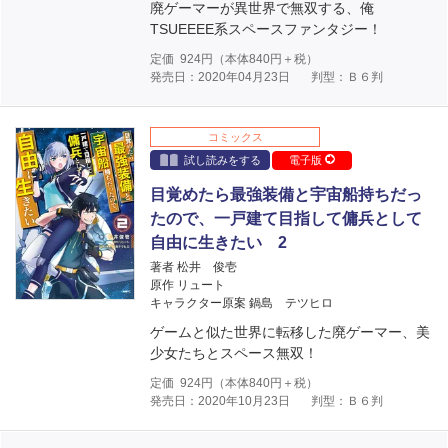
廃ゲーマーが異世界で無双する、俺
TSUEEEE系スペースファンタジー！
定価
924
円（本体
840
円＋税）
発売日：2020年04月23日
判型：Ｂ６判
コミックス
試し読みをする
電子版
目覚めたら最強装備と宇宙船持ちだっ
たので、一戸建て目指して傭兵として
自由に生きたい 2
著者 松井 俊壱
原作 リュート
キャラクター原案 鍋島 テツヒロ
ゲームと似た世界に転移した廃ゲーマー、美
少女たちとスペース無双！
定価
924
円（本体
840
円＋税）
発売日：2020年10月23日
判型：Ｂ６判