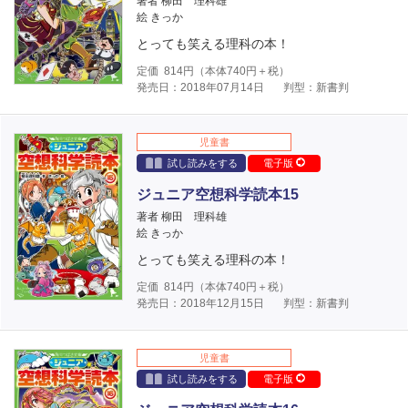
著者 柳田 理科雄
絵 きっか
とっても笑える理科の本！
定価
814
円（本体
740
円＋税）
発売日：2018年07月14日
判型：新書判
児童書
試し読みをする
電子版
ジュニア空想科学読本15
著者 柳田 理科雄
絵 きっか
とっても笑える理科の本！
定価
814
円（本体
740
円＋税）
発売日：2018年12月15日
判型：新書判
児童書
試し読みをする
電子版