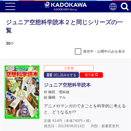
ジュニア空想科学読本２と同じシリーズの一
覧
30
件
発売中・公開中のみを表示
児童書
試し読みをする
電子版
ジュニア空想科学読本
作 柳田 理科雄
絵 藤嶋 マル
アニメやマンガのできごとを科学的に考える
と、どうなるか!?
定価
814
円（本体
740
円＋税）
発売日：2013年06月13日
判型：新書変形判