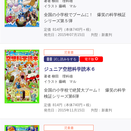
著者 柳田 理科雄
イラスト 藤嶋 マル
全国の小学校でブームに！ 爆笑の科学検証
シリーズ第５弾
定価
814
円（本体
740
円＋税）
発売日：2015年07月15日
判型：新書判
児童書
試し読みをする
電子版
ジュニア空想科学読本６
著者 柳田 理科雄
イラスト 藤嶋 マル
全国の小学校で絶賛大ブーム！ 爆笑の科学
検証シリーズ第6弾
定価
814
円（本体
740
円＋税）
発売日：2015年11月15日
判型：新書判
児童書