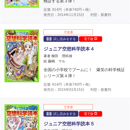
検証する第３弾！
定価
814
円（本体
740
円＋税）
発売日：2014年11月15日
判型：新書判
児童書
試し読みをする
電子版
ジュニア空想科学読本４
著者 柳田 理科雄
絵 藤嶋 マル
全国の小学校でブームに！ 爆笑の科学検証
シリーズ第４弾！
定価
814
円（本体
740
円＋税）
発売日：2015年03月15日
判型：新書判
児童書
試し読みをする
電子版
ジュニア空想科学読本５