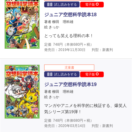
試し読みをする
電子版
ジュニア空想科学読本18
著者 柳田 理科雄
絵 きっか
とっても笑える理科の本！
定価
748
円（本体
680
円＋税）
発売日：2019年11月30日
判型：新書判
児童書
試し読みをする
電子版
ジュニア空想科学読本19
著者 柳田 理科雄
絵 きっか
マンガやアニメを科学的に検証する、爆笑人
気シリーズ第19弾！
定価
748
円（本体
680
円＋税）
発売日：2020年03月14日
判型：新書判