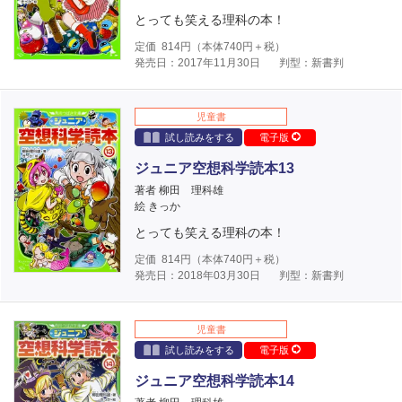
とっても笑える理科の本！
定価
814
円（本体
740
円＋税）
発売日：2017年11月30日
判型：新書判
児童書
試し読みをする
電子版
ジュニア空想科学読本13
著者 柳田 理科雄
絵 きっか
とっても笑える理科の本！
定価
814
円（本体
740
円＋税）
発売日：2018年03月30日
判型：新書判
児童書
試し読みをする
電子版
ジュニア空想科学読本14