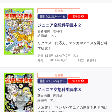
児童書
試し読みをする
電子版
ジュニア空想科学読本２
著者 柳田 理科雄
絵 藤嶋 マル
リクエストに応え、マンガやアニメを再び科
学研究！
定価
814
円（本体
740
円＋税）
発売日：2014年06月15日
判型：新書判
児童書
試し読みをする
電子版
ジュニア空想科学読本３
著者 柳田 理科雄
絵 藤嶋 マル
大反響！ マンガやアニメの世界を科学的に