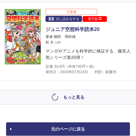
児童書
試し読みをする
電子版
ジュニア空想科学読本20
著者 柳田 理科雄
絵 きっか
マンガやアニメを科学的に検証する、爆笑人
気シリーズ第20弾！
定価
814
円（本体
740
円＋税）
発売日：2020年07月14日
判型：新書判
もっと見る
元のページに戻る