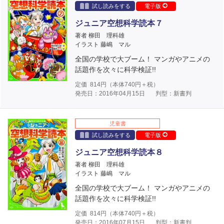
試し読みをする
電子版
ジュニア空想科学読本７
著者 柳田 理科雄
イラスト 藤嶋 マル
全国の学校で大ブーム！ マンガやアニメの
話題作を次々に科学検証!!
定価
814
円（本体
740
円＋税）
発売日：2016年04月15日
判型：新書判
児童書
試し読みをする
電子版
ジュニア空想科学読本８
著者 柳田 理科雄
イラスト 藤嶋 マル
全国の学校で大ブーム！ マンガやアニメの
話題作を次々に科学検証!!
定価
814
円（本体
740
円＋税）
発売日：2016年07月15日
判型：新書判