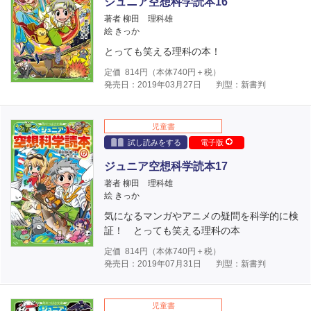
ジュニア空想科学読本16
著者 柳田 理科雄
絵 きっか
とっても笑える理科の本！
定価
814
円（本体
740
円＋税）
発売日：2019年03月27日
判型：新書判
児童書
試し読みをする
電子版
ジュニア空想科学読本17
著者 柳田 理科雄
絵 きっか
気になるマンガやアニメの疑問を科学的に検
証！ とっても笑える理科の本
定価
814
円（本体
740
円＋税）
発売日：2019年07月31日
判型：新書判
児童書