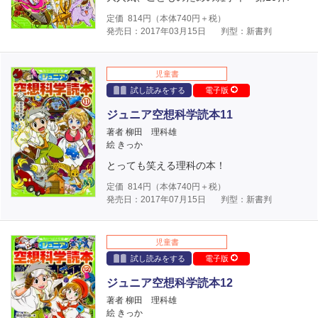
定価
814
円（本体
740
円＋税）
発売日：2017年03月15日
判型：新書判
児童書
試し読みをする
電子版
ジュニア空想科学読本11
著者 柳田 理科雄
絵 きっか
とっても笑える理科の本！
定価
814
円（本体
740
円＋税）
発売日：2017年07月15日
判型：新書判
児童書
試し読みをする
電子版
ジュニア空想科学読本12
著者 柳田 理科雄
絵 きっか