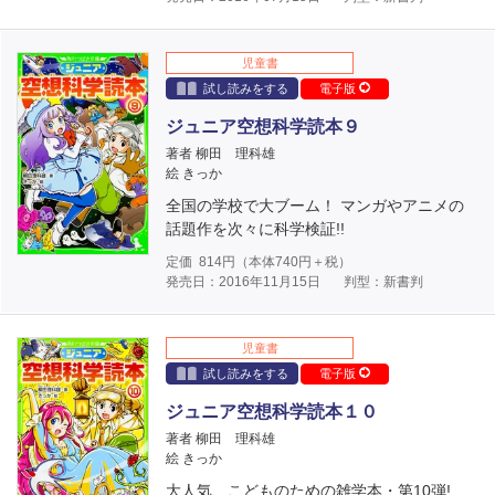
児童書
試し読みをする
電子版
ジュニア空想科学読本９
著者 柳田 理科雄
絵 きっか
全国の学校で大ブーム！ マンガやアニメの
話題作を次々に科学検証!!
定価
814
円（本体
740
円＋税）
発売日：2016年11月15日
判型：新書判
児童書
試し読みをする
電子版
ジュニア空想科学読本１０
著者 柳田 理科雄
絵 きっか
大人気、こどものための雑学本・第10弾!