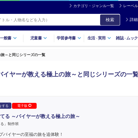
カテゴリ・ジャンル一覧
レーベル
検索
詳細
一般書
児童書
学習参考書
生活
実用
雑誌
ムック
・
・
の旅～と同じシリーズの一覧
バイヤーが教える極上の旅～と同じシリーズの一
をする
電子版
てる ～バイヤーが教える極上の旅～
てる」制作班
プバイヤーの至福の旅を追体験！