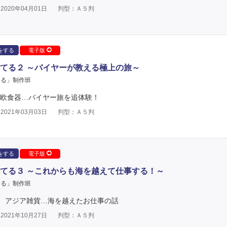
020年04月01日
判型：Ａ５判
をする
電子版
てる２ ～バイヤーが教える極上の旅～
てる」制作班
北欧食器…バイヤー旅を追体験！
021年03月03日
判型：Ａ５判
をする
電子版
てる３ ～これからも海を越えて仕事する！～
てる」制作班
、アジア雑貨…海を越えたお仕事の話
021年10月27日
判型：Ａ５判