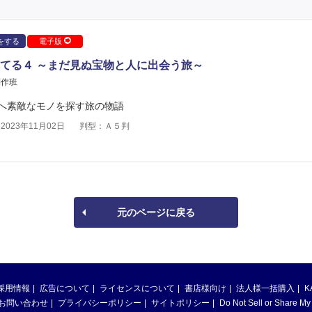
をする
電子版
てる４ ～まだ見ぬ宝物と人に出会う旅～
制作班
へ素敵なモノを探す旅の物語
023年11月02日
判型：Ａ５判
元のページに戻る
採用情報
広告について
ライセンスについて
書店様向け
法人様一括購入
K
お問い合わせ
プライバシーポリシー
サイトポリシー
Do Not Sell or Share My