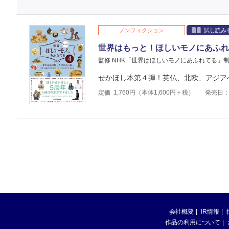
ノンフィクション
試し読み
世界はもっと！ほしいモノにあふれ
監修 NHK「世界はほしいモノにあふれてる」
せかほし本第４弾！英仏、北欧、アジア
定価
1,760
円（本体
1,600
円＋税）
発売日：2
会社概要
IR情報
作品の利用について