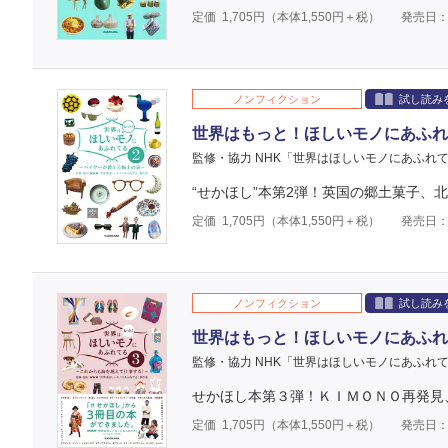
定価
1,705
円（本体
1,550
円＋税）
発売日：2
ノンフィクション
試し読み
世界はもっと！ほしいモノにあふれ
監修・協力 NHK「世界はほしいモノにあふれ
“せかほし”本第2弾！英国の郷土菓子、
定価
1,705
円（本体
1,550
円＋税）
発売日：2
ノンフィクション
試し読み
世界はもっと！ほしいモノにあふれ
監修・協力 NHK「世界はほしいモノにあふれ
せかほし本第３弾！ＫＩＭＯＮＯ再発見
定価
1,705
円（本体
1,550
円＋税）
発売日：2