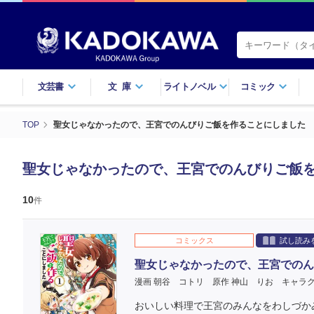
文芸書
文庫
ライトノベル
コミック
TOP
聖女じゃなかったので、王宮でのんびりご飯を作ることにしました 
聖女じゃなかったので、王宮でのんびりご飯を
10
件
コミックス
試し読み
聖女じゃなかったので、王宮でのん
漫画 朝谷 コトリ
原作 神山 りお
キャラク
おいしい料理で王宮のみんなをわしづかみ