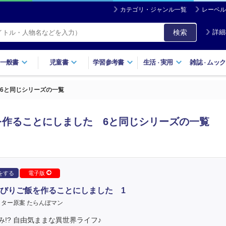
カテゴリ・ジャンル一覧
レーベル
検索
詳細
一般書
児童書
学習参考書
生活
実用
雑誌
ムック
・
・
6と同じシリーズの一覧
作ることにしました 6と同じシリーズの一覧
をする
電子版
びりご飯を作ることにしました 1
ター原案 たらんぼマン
!? 自由気ままな異世界ライフ♪