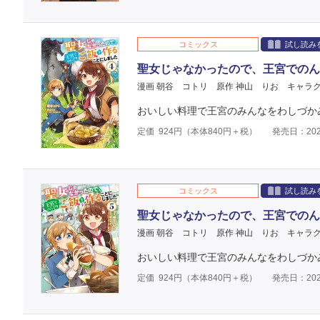
コミックス
試し読み
聖女じゃなかったので、王宮でのん
漫画 朝谷 コトリ
原作 神山 りお
キャラク
おいしい料理で王宮のみんなをわしづかみ
定価
924
円（本体
840
円＋税）
発売日：202
コミックス
試し読み
聖女じゃなかったので、王宮でのん
漫画 朝谷 コトリ
原作 神山 りお
キャラク
おいしい料理で王宮のみんなをわしづかみ
定価
924
円（本体
840
円＋税）
発売日：202