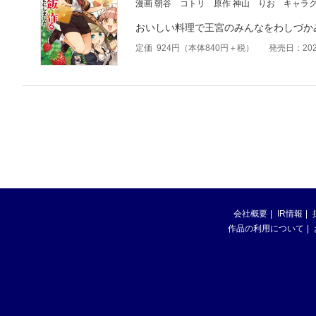
漫画 朝谷 コトリ
原作 神山 りお
キャラク
おいしい料理で王宮のみんなをわしづかみ
定価
924
円（本体
840
円＋税）
発売日：202
会社概要
IR情報
作品の利用について