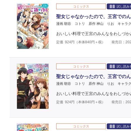
コミックス
試し読み
聖女じゃなかったので、王宮でのん
漫画 朝谷 コトリ
原作 神山 りお
キャラク
おいしい料理で王宮のみんなをわしづかみ
定価
924
円（本体
840
円＋税）
発売日：202
コミックス
試し読み
聖女じゃなかったので、王宮でのん
漫画 朝谷 コトリ
原作 神山 りお
キャラク
おいしい料理で王宮のみんなをわしづかみ
定価
924
円（本体
840
円＋税）
発売日：202
コミックス
試し読み