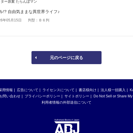
ター原案 たらんぼマン
!? 自由気ままな異世界ライフ♪
6年05月15日
判型：Ｂ６判
元のページに戻る
採用情報
広告について
ライセンスについて
書店様向け
法人様一括購入
K
お問い合わせ
プライバシーポリシー
サイトポリシー
Do Not Sell or Share My
利用者情報の外部送信について