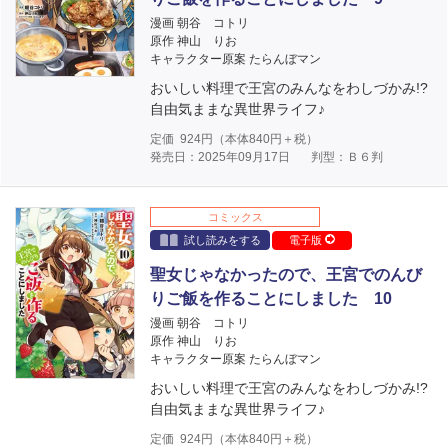
漫画 朝谷 コトリ
原作 神山 りお
キャラクター原案 たらんぼマン
おいしい料理で王宮のみんなをわしづかみ!?
自由気ままな異世界ライフ♪
定価
924
円（本体
840
円＋税）
発売日：2025年09月17日
判型：Ｂ６判
コミックス
試し読みをする
電子版
聖女じゃなかったので、王宮でのんび
りご飯を作ることにしました 10
漫画 朝谷 コトリ
原作 神山 りお
キャラクター原案 たらんぼマン
おいしい料理で王宮のみんなをわしづかみ!?
自由気ままな異世界ライフ♪
定価
924
円（本体
840
円＋税）