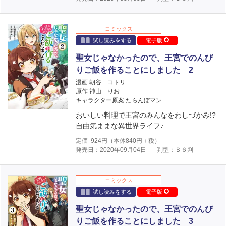
コミックス
試し読みをする
電子版
聖女じゃなかったので、王宮でのんび
りご飯を作ることにしました 2
漫画 朝谷 コトリ
原作 神山 りお
キャラクター原案 たらんぼマン
おいしい料理で王宮のみんなをわしづかみ!?
自由気ままな異世界ライフ♪
定価
924
円（本体
840
円＋税）
発売日：2020年09月04日
判型：Ｂ６判
コミックス
試し読みをする
電子版
聖女じゃなかったので、王宮でのんび
りご飯を作ることにしました 3