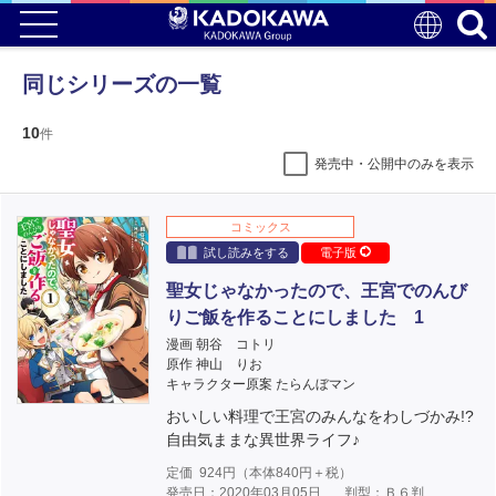
同じシリーズの一覧
10
件
発売中・公開中のみを表示
コミックス
試し読みをする
電子版
聖女じゃなかったので、王宮でのんび
りご飯を作ることにしました 1
漫画 朝谷 コトリ
原作 神山 りお
キャラクター原案 たらんぼマン
おいしい料理で王宮のみんなをわしづかみ!?
自由気ままな異世界ライフ♪
定価
924
円（本体
840
円＋税）
発売日：2020年03月05日
判型：Ｂ６判