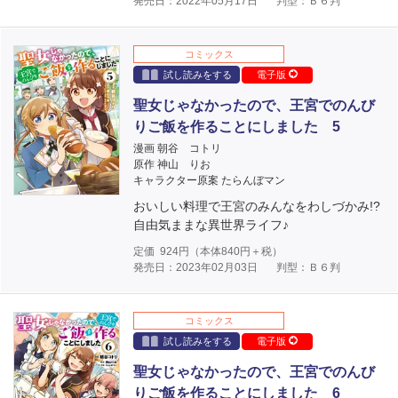
発売日：2022年05月17日
判型：Ｂ６判
コミックス
試し読みをする
電子版
聖女じゃなかったので、王宮でのんび
りご飯を作ることにしました 5
漫画 朝谷 コトリ
原作 神山 りお
キャラクター原案 たらんぼマン
おいしい料理で王宮のみんなをわしづかみ!?
自由気ままな異世界ライフ♪
定価
924
円（本体
840
円＋税）
発売日：2023年02月03日
判型：Ｂ６判
コミックス
試し読みをする
電子版
聖女じゃなかったので、王宮でのんび
りご飯を作ることにしました 6