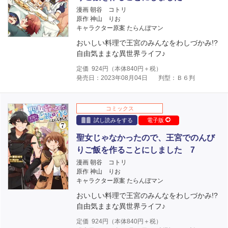
漫画 朝谷 コトリ
原作 神山 りお
キャラクター原案 たらんぼマン
おいしい料理で王宮のみんなをわしづかみ!?
自由気ままな異世界ライフ♪
定価
924
円（本体
840
円＋税）
発売日：2023年08月04日
判型：Ｂ６判
コミックス
試し読みをする
電子版
聖女じゃなかったので、王宮でのんび
りご飯を作ることにしました 7
漫画 朝谷 コトリ
原作 神山 りお
キャラクター原案 たらんぼマン
おいしい料理で王宮のみんなをわしづかみ!?
自由気ままな異世界ライフ♪
定価
924
円（本体
840
円＋税）