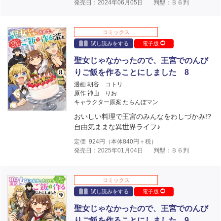
発売日：2024年06月05日
判型：Ｂ６判
コミックス
試し読みをする
電子版
聖女じゃなかったので、王宮でのんび
りご飯を作ることにしました 8
漫画 朝谷 コトリ
原作 神山 りお
キャラクター原案 たらんぼマン
おいしい料理で王宮のみんなをわしづかみ!?
自由気ままな異世界ライフ♪
定価
924
円（本体
840
円＋税）
発売日：2025年01月04日
判型：Ｂ６判
コミックス
試し読みをする
電子版
聖女じゃなかったので、王宮でのんび
りご飯を作ることにしました 9