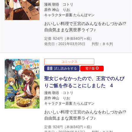
漫画 朝谷 コトリ
原作 神山 りお
キャラクター原案 たらんぼマン
おいしい料理で王宮のみんなをわしづかみ!?
自由気ままな異世界ライフ♪
定価
924
円（本体
840
円＋税）
発売日：2021年03月05日
判型：Ｂ６判
コミックス
試し読みをする
電子版
聖女じゃなかったので、王宮でのんび
りご飯を作ることにしました 4
漫画 朝谷 コトリ
原作 神山 りお
キャラクター原案 たらんぼマン
おいしい料理で王宮のみんなをわしづかみ!?
自由気ままな異世界ライフ♪
定価
924
円（本体
840
円＋税）