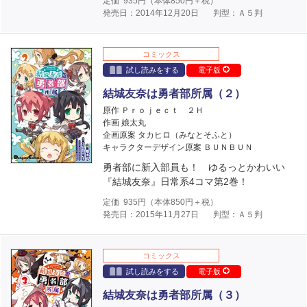
定価
935
円（本体
850
円＋税）
発売日：2014年12月20日
判型：Ａ５判
コミックス
試し読みをする
電子版
結城友奈は勇者部所属（２）
原作 Ｐｒｏｊｅｃｔ ２Ｈ
作画 娘太丸
企画原案 タカヒロ（みなとそふと）
キャラクターデザイン原案 ＢＵＮＢＵＮ
勇者部に新入部員も！ ゆるっとかわいい
『結城友奈』日常系4コマ第2巻！
定価
935
円（本体
850
円＋税）
発売日：2015年11月27日
判型：Ａ５判
コミックス
試し読みをする
電子版
結城友奈は勇者部所属（３）