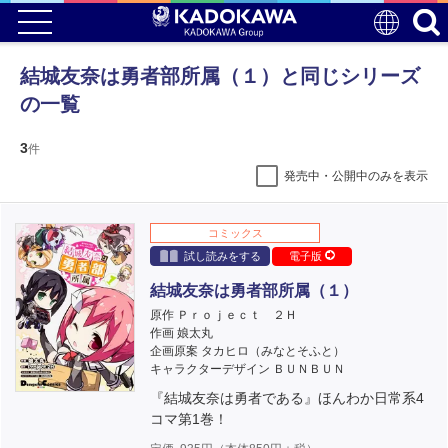
結城友奈は勇者部所属（１）と同じシリーズ
の一覧
3
件
発売中・公開中のみを表示
コミックス
試し読みをする
電子版
結城友奈は勇者部所属（１）
原作 Ｐｒｏｊｅｃｔ ２Ｈ
作画 娘太丸
企画原案 タカヒロ（みなとそふと）
キャラクターデザイン ＢＵＮＢＵＮ
『結城友奈は勇者である』ほんわか日常系4
コマ第1巻！