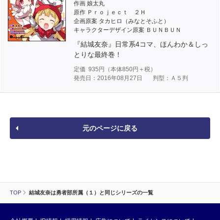
作画 娘太丸
原作 Ｐｒｏｊｅｃｔ ２Ｈ
企画原案 タカヒロ（みなとそふと）
キャラクターデザイン原案 ＢＵＮＢＵＮ
『結城友奈』日常系4コマ、ほんわか＆しっ
とりな最終巻！
定価
935
円（本体
850
円＋税）
発売日：2016年08月27日
判型：Ａ５判
元のページに戻る
TOP
結城友奈は勇者部所属（１）と同じシリーズの一覧