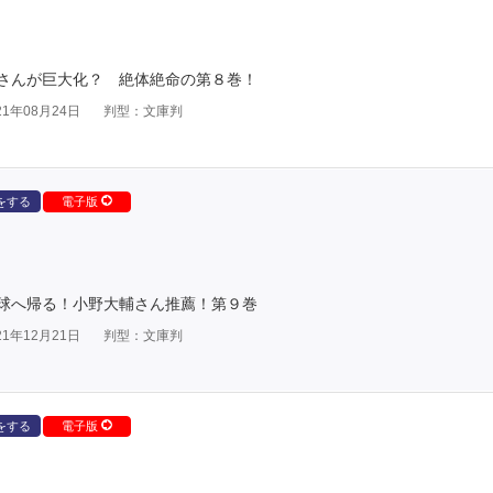
さんが巨大化？ 絶体絶命の第８巻！
1年08月24日
判型：文庫判
をする
電子版
球へ帰る！小野大輔さん推薦！第９巻
1年12月21日
判型：文庫判
をする
電子版