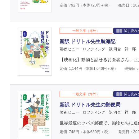
定価
792
円（本体
720
円＋税）
発売日：202
一般文庫（海外）
試し読み
新訳 ドリトル先生航海記
著者 ヒュー・ロフティング
訳 河合 祥一郎
【映画化】動物と話せるお医者さん、巨
定価
1,144
円（本体
1,040
円＋税）
発売日：2
一般文庫（海外）
試し読み
新訳 ドリトル先生の郵便局
著者 ヒュー・ロフティング
訳 河合 祥一郎
世界最速のツバメ郵便で、動物たちに通
定価
748
円（本体
680
円＋税）
発売日：202