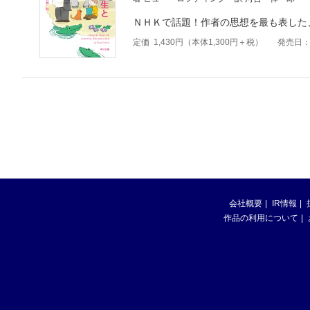
ＮＨＫで話題！作者の思想を最も表した
定価
1,430
円（本体
1,300
円＋税）
発売日：2
会社概要
IR情報
作品の利用について