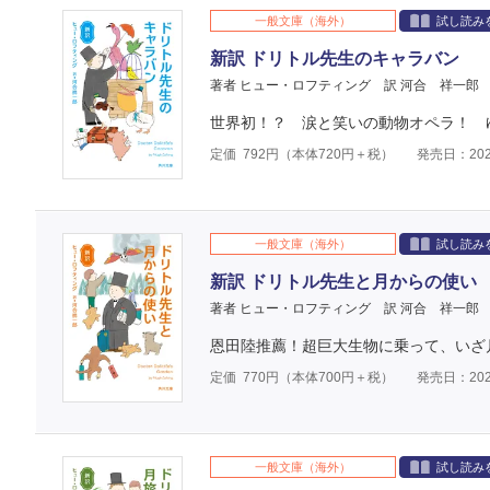
一般文庫（海外）
試し読み
新訳 ドリトル先生のキャラバン
著者 ヒュー・ロフティング
訳 河合 祥一郎
世界初！？ 涙と笑いの動物オペラ！ 
定価
792
円（本体
720
円＋税）
発売日：202
一般文庫（海外）
試し読み
新訳 ドリトル先生と月からの使い
著者 ヒュー・ロフティング
訳 河合 祥一郎
恩田陸推薦！超巨大生物に乗って、いざ
定価
770
円（本体
700
円＋税）
発売日：202
一般文庫（海外）
試し読み