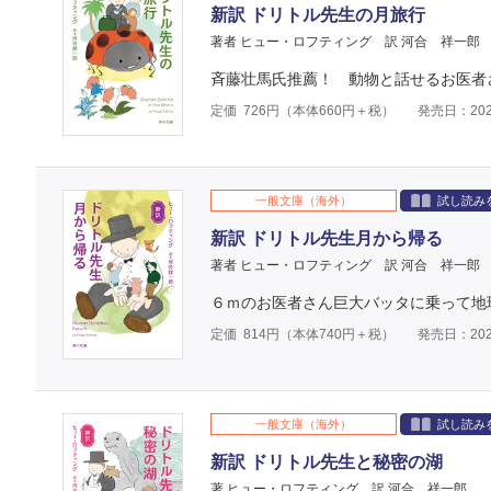
新訳 ドリトル先生の月旅行
著者 ヒュー・ロフティング
訳 河合 祥一郎
斉藤壮馬氏推薦！ 動物と話せるお医者
定価
726
円（本体
660
円＋税）
発売日：202
一般文庫（海外）
試し読み
新訳 ドリトル先生月から帰る
著者 ヒュー・ロフティング
訳 河合 祥一郎
６ｍのお医者さん巨大バッタに乗って地
定価
814
円（本体
740
円＋税）
発売日：202
一般文庫（海外）
試し読み
新訳 ドリトル先生と秘密の湖
著 ヒュー・ロフティング
訳 河合 祥一郎