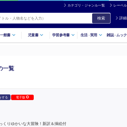
カテゴリ・ジャンル一覧
レーベル
検索
詳細
一般書
児童書
学習参考書
生活
実用
雑誌
ムック
・
・
の一覧
をする
電子版
っくりゆかいな大冒険！新訳＆挿絵付