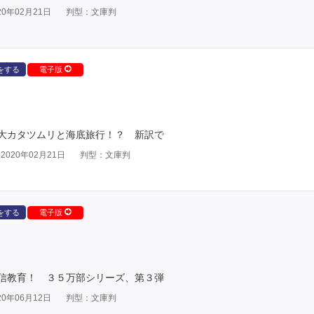
0年02月21日
判型：文庫判
をする
電子版
大カタツムリと海底旅行！？ 新訳で
020年02月21日
判型：文庫判
をする
電子版
信教育！ ３５万部シリーズ、第３弾
0年06月12日
判型：文庫判