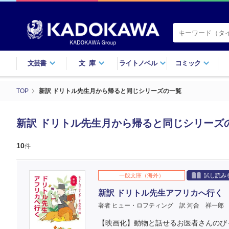
文芸書
文庫
ライトノベル
コミック
TOP
新訳 ドリトル先生月から帰ると同じシリーズの一覧
新訳 ドリトル先生月から帰ると同じシリーズ
10
件
一般文庫（海外）
試し読み
新訳 ドリトル先生アフリカへ行く
著者 ヒュー・ロフティング
訳 河合 祥一郎
【映画化】動物と話せるお医者さんのび