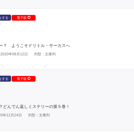
をする
電子版
ー？ ようこそドリトル・サーカスへ
020年06月12日
判型：文庫判
をする
電子版
？どんでん返しミステリーの第５巻！
0年12月24日
判型：文庫判