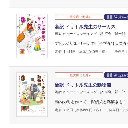
一般文庫（海外）
試し読み
新訳 ドリトル先生のサーカス
著者 ヒュー・ロフティング
訳 河合 祥一郎
アヒルがバレリーナで、子ブタは大スタ
定価
1,144
円（本体
1,040
円＋税）
発売日：2
一般文庫（海外）
試し読み
新訳 ドリトル先生の動物園
著者 ヒュー・ロフティング
訳 河合 祥一郎
動物の町を作って、探偵犬と謎解きも！
定価
726
円（本体
660
円＋税）
発売日：202