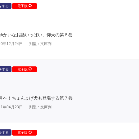
をする
電子版
ゆかいなお話いっぱい、仰天の第６巻
0年12月24日
判型：文庫判
をする
電子版
月へ！ちょんまげ犬も登場する第７巻
1年04月23日
判型：文庫判
をする
電子版