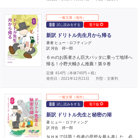
一般文庫（海外）
試し読みをする
電子版
新訳 ドリトル先生月から帰る
著者 ヒュー・ロフティング
訳 河合 祥一郎
６ｍのお医者さん巨大バッタに乗って地球へ
帰る！小野大輔さん推薦！第９巻
定価
814
円（本体
740
円＋税）
発売日：2021年12月21日
判型：文庫判
一般文庫（海外）
試し読みをする
電子版
新訳 ドリトル先生と秘密の湖
著 ヒュー・ロフティング
訳 河合 祥一郎
ＮＨＫで話題！作者の思想を最も表した、必