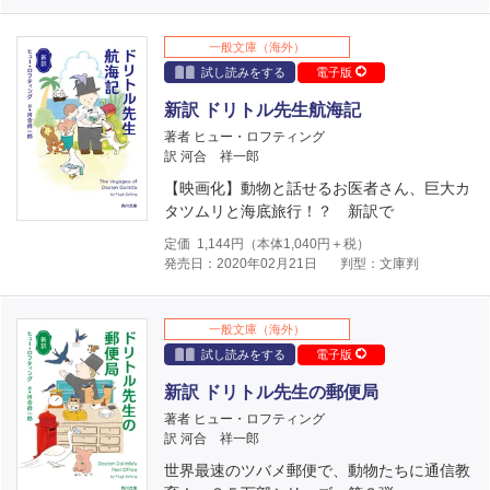
一般文庫（海外）
試し読みをする
電子版
新訳 ドリトル先生航海記
著者 ヒュー・ロフティング
訳 河合 祥一郎
【映画化】動物と話せるお医者さん、巨大カ
タツムリと海底旅行！？ 新訳で
定価
1,144
円（本体
1,040
円＋税）
発売日：2020年02月21日
判型：文庫判
一般文庫（海外）
試し読みをする
電子版
新訳 ドリトル先生の郵便局
著者 ヒュー・ロフティング
訳 河合 祥一郎
世界最速のツバメ郵便で、動物たちに通信教