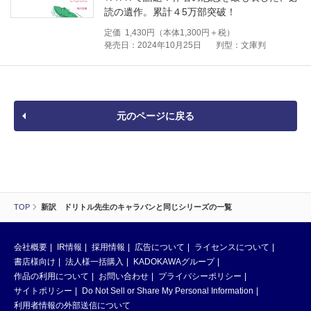
読の遺作。累計４5万部突破！
定価
1,430
円（本体
1,300
円＋税）
発売日：2024年10月25日
判型：文庫判
元のページに戻る
TOP
新訳 ドリトル先生のキャラバンと同じシリーズの一覧
会社概要
IR情報
採用情報
広告について
ライセンスについて
書店様向け
法人様一括購入
KADOKAWAグループ
作品の利用について
お問い合わせ
プライバシーポリシー
サイトポリシー
Do Not Sell or Share My Personal Information
利用者情報の外部送信について