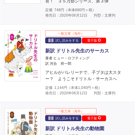
育！ ３５万部シリーズ、第３弾
定価
748
円（本体
680
円＋税）
発売日：2020年06月12日
判型：文庫判
一般文庫（海外）
試し読みをする
電子版
新訳 ドリトル先生のサーカス
著者 ヒュー・ロフティング
訳 河合 祥一郎
アヒルがバレリーナで、子ブタは大スタ
ー？ ようこそドリトル・サーカスへ
定価
1,144
円（本体
1,040
円＋税）
発売日：2020年06月12日
判型：文庫判
一般文庫（海外）
試し読みをする
電子版
新訳 ドリトル先生の動物園