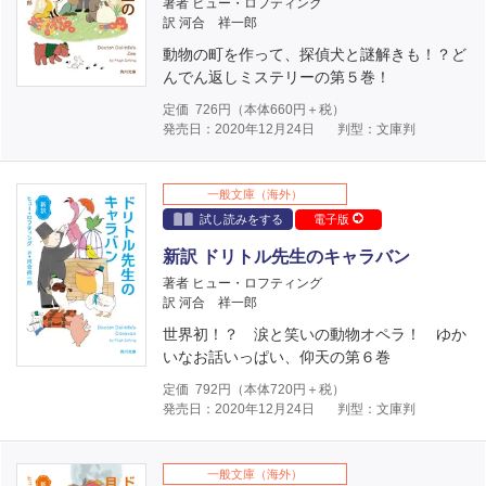
著者 ヒュー・ロフティング
訳 河合 祥一郎
動物の町を作って、探偵犬と謎解きも！？ど
んでん返しミステリーの第５巻！
定価
726
円（本体
660
円＋税）
発売日：2020年12月24日
判型：文庫判
一般文庫（海外）
試し読みをする
電子版
新訳 ドリトル先生のキャラバン
著者 ヒュー・ロフティング
訳 河合 祥一郎
世界初！？ 涙と笑いの動物オペラ！ ゆか
いなお話いっぱい、仰天の第６巻
定価
792
円（本体
720
円＋税）
発売日：2020年12月24日
判型：文庫判
一般文庫（海外）