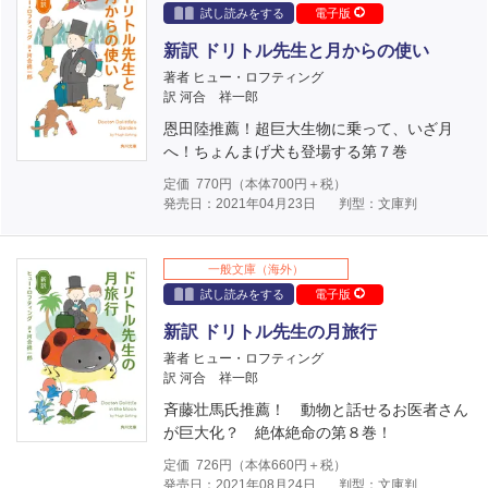
試し読みをする
電子版
新訳 ドリトル先生と月からの使い
著者 ヒュー・ロフティング
訳 河合 祥一郎
恩田陸推薦！超巨大生物に乗って、いざ月
へ！ちょんまげ犬も登場する第７巻
定価
770
円（本体
700
円＋税）
発売日：2021年04月23日
判型：文庫判
一般文庫（海外）
試し読みをする
電子版
新訳 ドリトル先生の月旅行
著者 ヒュー・ロフティング
訳 河合 祥一郎
斉藤壮馬氏推薦！ 動物と話せるお医者さん
が巨大化？ 絶体絶命の第８巻！
定価
726
円（本体
660
円＋税）
発売日：2021年08月24日
判型：文庫判