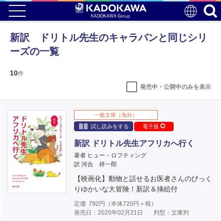
新訳 ドリトル先生のキャラバンと同じシリ
ーズの一覧
10
件
発売中・公開中のみを表示
一般文庫（海外）
試し読みをする
電子版
新訳 ドリトル先生アフリカへ行く
著者 ヒュー・ロフティング
訳 河合 祥一郎
【映画化】動物と話せるお医者さんのびっく
りゆかいな大冒険！新訳＆挿絵付
定価
792
円（本体
720
円＋税）
発売日：2020年02月21日
判型：文庫判