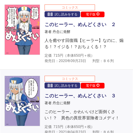
コミックス
試し読みをする
電子版
このヒーラー、めんどくさい ２
著者 丹念に発酵
人を癒やす回復職【ヒーラー】なのに、煽
る！？イジる！？おちょくる！？
定価
715
円（本体
650
円＋税）
発売日：2020年09月23日
判型：Ｂ６判
コミックス
試し読みをする
電子版
このヒーラー、めんどくさい ３
著者 丹念に発酵
このヒーラー、かわいいけど面倒くさ
い！？ 異色の異世界冒険者コメディ！
定価
715
円（本体
650
円＋税）
発売日：2021年04月23日
判型：Ｂ６判