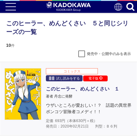
このヒーラー、めんどくさい ５と同じシリ
ーズの一覧
10
件
発売中・公開中のみを表示
コミックス
試し読みをする
電子版
このヒーラー、めんどくさい １
著者 丹念に発酵
ウザいところが愛おしい！？ 話題の異世界
ポンコツ冒険者コメディ！！
定価
693
円（本体
630
円＋税）
発売日：2020年02月21日
判型：Ｂ６判