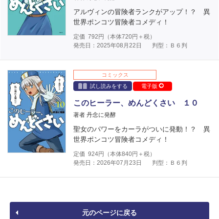
アルヴィンの冒険者ランクがアップ！？ 異
世界ポンコツ冒険者コメディ！
定価
792
円（本体
720
円＋税）
発売日：2025年08月22日
判型：Ｂ６判
コミックス
試し読みをする
電子版
このヒーラー、めんどくさい １０
著者 丹念に発酵
聖女のパワーをカーラがついに発動！？ 異
世界ポンコツ冒険者コメディ！
定価
924
円（本体
840
円＋税）
発売日：2026年07月23日
判型：Ｂ６判
元のページに戻る