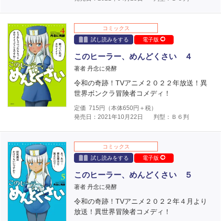
コミックス
試し読みをする
電子版
このヒーラー、めんどくさい ４
著者 丹念に発酵
令和の奇跡！TVアニメ２０２２年放送！異
世界ボンクラ冒険者コメディ！
定価
715
円（本体
650
円＋税）
発売日：2021年10月22日
判型：Ｂ６判
コミックス
試し読みをする
電子版
このヒーラー、めんどくさい ５
著者 丹念に発酵
令和の奇跡！TVアニメ２０２２年４月より
放送！異世界冒険者コメディ！