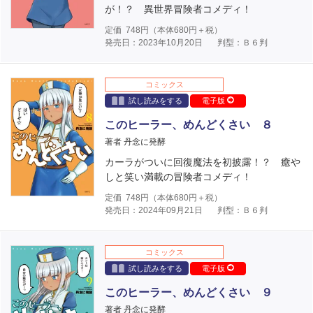
が！？ 異世界冒険者コメディ！
定価
748
円（本体
680
円＋税）
発売日：2023年10月20日
判型：Ｂ６判
コミックス
試し読みをする
電子版
このヒーラー、めんどくさい ８
著者 丹念に発酵
カーラがついに回復魔法を初披露！？ 癒や
しと笑い満載の冒険者コメディ！
定価
748
円（本体
680
円＋税）
発売日：2024年09月21日
判型：Ｂ６判
コミックス
試し読みをする
電子版
このヒーラー、めんどくさい ９
著者 丹念に発酵