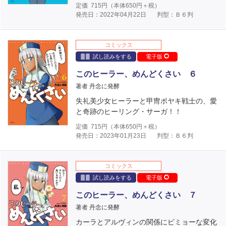
定価
715
円（本体
650
円＋税）
発売日：2022年04月22日
判型：Ｂ６判
コミックス
試し読みをする
電子版
このヒーラー、めんどくさい ６
著者 丹念に発酵
失礼美少女ヒーラーと甲冑ボヤキ戦士の、愛
と奇跡のヒーリング・サーガ！！
定価
715
円（本体
650
円＋税）
発売日：2023年01月23日
判型：Ｂ６判
コミックス
試し読みをする
電子版
このヒーラー、めんどくさい ７
著者 丹念に発酵
カーラとアルヴィンの関係にビミョーな変化