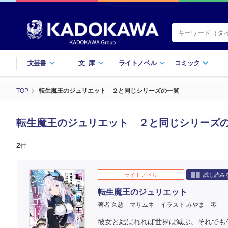
文芸書
文庫
ライトノベル
コミック
TOP
転生魔王のジュリエット ２と同じシリーズの一覧
転生魔王のジュリエット ２と同じシリーズ
2
件
ライトノベル
試し読み
転生魔王のジュリエット
著者 久慈 マサムネ
イラスト みやま 零
彼女と結ばれれば世界は滅ぶ。それでも