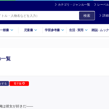
カテゴリ・ジャンル一覧
レーベル
検索
詳細
一般書
児童書
学習参考書
生活
実用
雑誌
ムック
・
・
の一覧
をする
電子版
俺は彼女が好きだ――