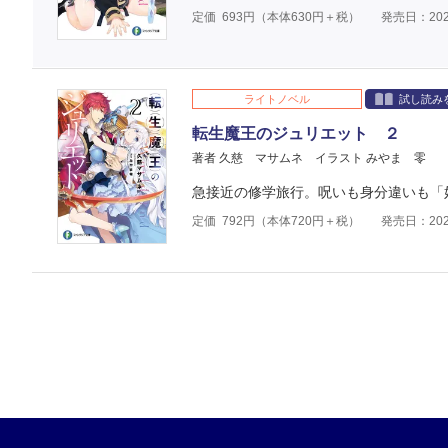
定価
693
円（本体
630
円＋税）
発売日：202
ライトノベル
試し読み
転生魔王のジュリエット ２
著者 久慈 マサムネ
イラスト みやま 零
急接近の修学旅行。呪いも身分違いも「
定価
792
円（本体
720
円＋税）
発売日：202