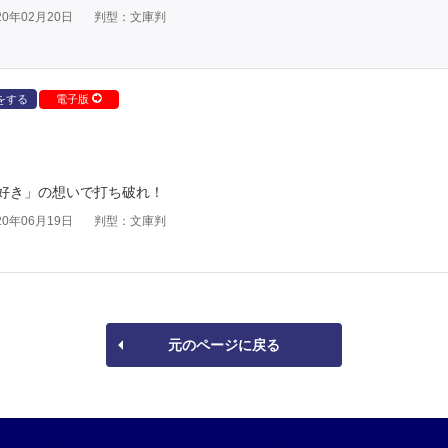
0年02月20日
判型：文庫判
をする
電子版
好き」の想いで打ち破れ！
0年06月19日
判型：文庫判
元のページに戻る