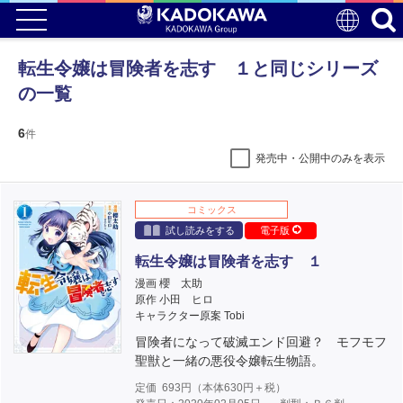
転生令嬢は冒険者を志す １と同じシリーズ
の一覧
6
件
発売中・公開中のみを表示
コミックス
試し読みをする
電子版
転生令嬢は冒険者を志す １
漫画 櫻 太助
原作 小田 ヒロ
キャラクター原案 Tobi
冒険者になって破滅エンド回避？ モフモフ
聖獣と一緒の悪役令嬢転生物語。
定価
693
円（本体
630
円＋税）