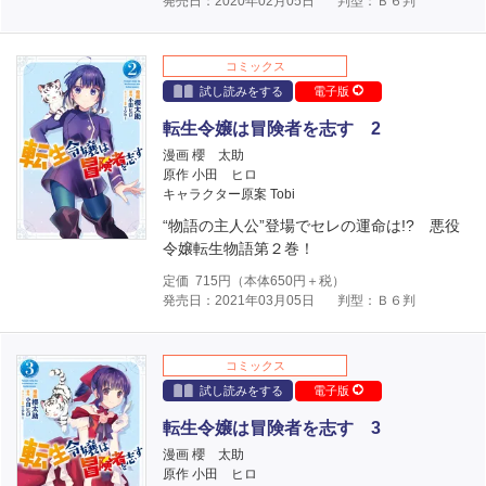
発売日：2020年02月05日
判型：Ｂ６判
コミックス
試し読みをする
電子版
転生令嬢は冒険者を志す 2
漫画 櫻 太助
原作 小田 ヒロ
キャラクター原案 Tobi
“物語の主人公”登場でセレの運命は!? 悪役
令嬢転生物語第２巻！
定価
715
円（本体
650
円＋税）
発売日：2021年03月05日
判型：Ｂ６判
コミックス
試し読みをする
電子版
転生令嬢は冒険者を志す 3
漫画 櫻 太助
原作 小田 ヒロ