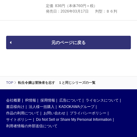
定価
836
円（本体
760
円＋税）
発売日：2026年03月17日
判型：Ｂ６判
元のページに戻る
TOP
転生令嬢は冒険者を志す １と同じシリーズの一覧
会社概要
IR情報
採用情報
広告について
ライセンスについて
書店様向け
法人様一括購入
KADOKAWAグループ
作品の利用について
お問い合わせ
プライバシーポリシー
サイトポリシー
Do Not Sell or Share My Personal Information
利用者情報の外部送信について