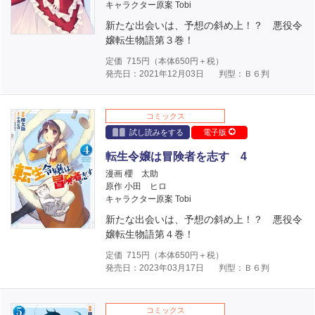
キャラクター原案 Tobi
新たな出会いは、予想の斜め上！？ 悪役令
嬢転生物語第３巻！
定価
715
円（本体
650
円＋税）
発売日：2021年12月03日
判型：Ｂ６判
コミックス
試し読みをする
電子版
転生令嬢は冒険者を志す 4
漫画 櫻 太助
原作 小田 ヒロ
キャラクター原案 Tobi
新たな出会いは、予想の斜め上！？ 悪役令
嬢転生物語第４巻！
定価
715
円（本体
650
円＋税）
発売日：2023年03月17日
判型：Ｂ６判
コミックス