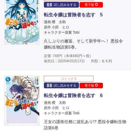
試し読みをする
電子版
転生令嬢は冒険者を志す 5
漫画 櫻 太助
原作 小田 ヒロ
キャラクター原案 Tobi
久しぶりの邂逅、そして新学年へ！ 悪役令
嬢転生物語第5巻。
定価
748
円（本体
680
円＋税）
発売日：2025年03月17日
判型：Ｂ６判
コミックス
試し読みをする
電子版
転生令嬢は冒険者を志す 6
漫画 櫻 太助
原作 小田 ヒロ
キャラクター原案 Tobi
王女の護衛任務に波乱あり!? 悪役令嬢転生物
語第6巻