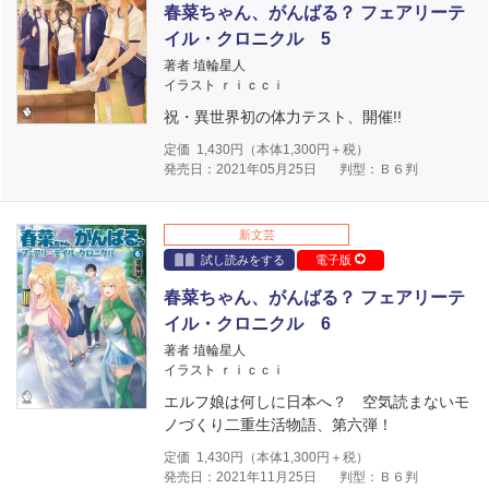
春菜ちゃん、がんばる？ フェアリーテ
イル・クロニクル 5
著者 埴輪星人
イラスト ｒｉｃｃｉ
祝・異世界初の体力テスト、開催!!
定価
1,430
円（本体
1,300
円＋税）
発売日：2021年05月25日
判型：Ｂ６判
新文芸
試し読みをする
電子版
春菜ちゃん、がんばる？ フェアリーテ
イル・クロニクル 6
著者 埴輪星人
イラスト ｒｉｃｃｉ
エルフ娘は何しに日本へ？ 空気読まないモ
ノづくり二重生活物語、第六弾！
定価
1,430
円（本体
1,300
円＋税）
発売日：2021年11月25日
判型：Ｂ６判