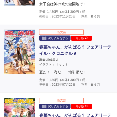
女子会は神の城の遊園地で！
定価
1,430
円（本体
1,300
円＋税）
発売日：2022年11月25日
判型：Ｂ６判
新文芸
試し読みをする
電子版
春菜ちゃん、がんばる？ フェアリーテ
イル・クロニクル 9
著者 埴輪星人
イラスト ｒｉｃｃｉ
夏だ！ 海だ！ 地引網だ！
定価
1,430
円（本体
1,300
円＋税）
発売日：2023年07月25日
判型：Ｂ６判
新文芸
試し読みをする
電子版
春菜ちゃん、がんばる？ フェアリーテ