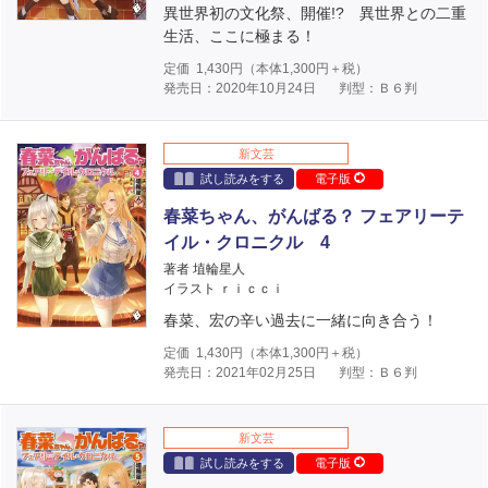
異世界初の文化祭、開催!? 異世界との二重
生活、ここに極まる！
定価
1,430
円（本体
1,300
円＋税）
発売日：2020年10月24日
判型：Ｂ６判
新文芸
試し読みをする
電子版
春菜ちゃん、がんばる？ フェアリーテ
イル・クロニクル 4
著者 埴輪星人
イラスト ｒｉｃｃｉ
春菜、宏の辛い過去に一緒に向き合う！
定価
1,430
円（本体
1,300
円＋税）
発売日：2021年02月25日
判型：Ｂ６判
新文芸
試し読みをする
電子版