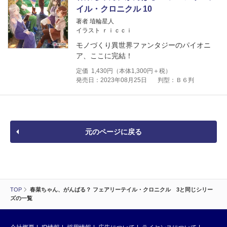
イル・クロニクル 10
著者 埴輪星人
イラスト ｒｉｃｃｉ
モノづくり異世界ファンタジーのパイオニ
ア、ここに完結！
定価
1,430
円（本体
1,300
円＋税）
発売日：2023年08月25日
判型：Ｂ６判
元のページに戻る
TOP
春菜ちゃん、がんばる？ フェアリーテイル・クロニクル 3と同じシリー
ズの一覧