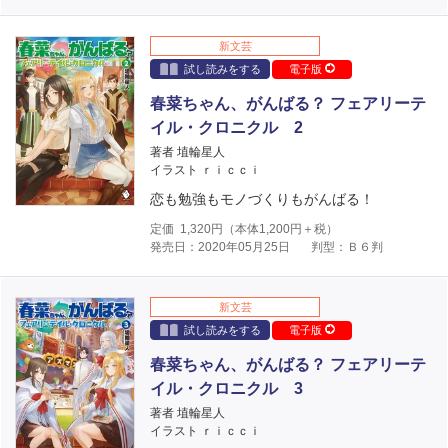
新文芸
試し読みをする
電子版
春菜ちゃん、がんばる？ フェアリーテ
イル・クロニクル 2
著者 埴輪星人
イラスト ｒｉｃｃｉ
恋も勉強もモノづくりもがんばる！
定価
1,320
円（本体
1,200
円＋税）
発売日：2020年05月25日
判型：Ｂ６判
新文芸
試し読みをする
電子版
春菜ちゃん、がんばる？ フェアリーテ
イル・クロニクル 3
著者 埴輪星人
イラスト ｒｉｃｃｉ