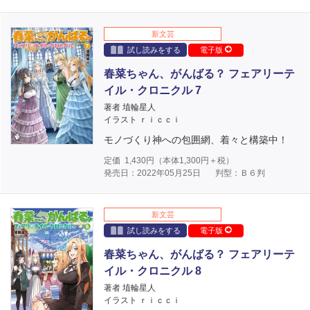
新文芸
試し読みをする
電子版
春菜ちゃん、がんばる？ フェアリーテ
イル・クロニクル 7
著者 埴輪星人
イラスト ｒｉｃｃｉ
モノづくり神への包囲網、着々と構築中！
定価
1,430
円（本体
1,300
円＋税）
発売日：2022年05月25日
判型：Ｂ６判
新文芸
試し読みをする
電子版
春菜ちゃん、がんばる？ フェアリーテ
イル・クロニクル 8
著者 埴輪星人
イラスト ｒｉｃｃｉ