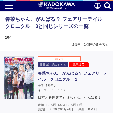
春菜ちゃん、がんばる？ フェアリーテイル・
クロニクル 3と同じシリーズの一覧
10
件
発売中・公開中のみを表示
新文芸
試し読みをする
電子版
春菜ちゃん、がんばる？ フェアリーテ
イル・クロニクル １
著者 埴輪星人
イラスト ｒｉｃｃｉ
日本と異世界で春菜ちゃん、がんばる？
定価
1,320
円（本体
1,200
円＋税）
発売日：2020年01月24日
判型：Ｂ６判