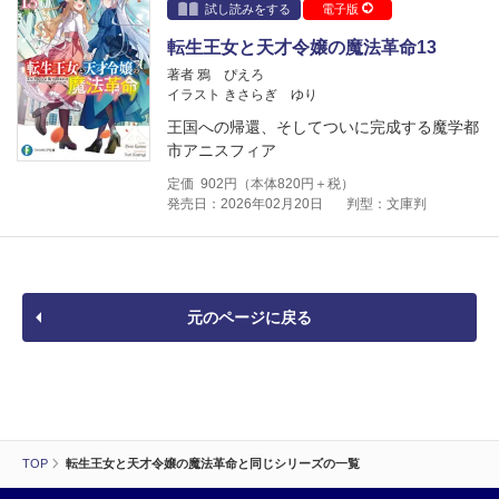
試し読みをする
電子版
転生王女と天才令嬢の魔法革命13
著者 鴉 ぴえろ
イラスト きさらぎ ゆり
王国への帰還、そしてついに完成する魔学都
市アニスフィア
定価
902
円（本体
820
円＋税）
発売日：2026年02月20日
判型：文庫判
元のページに戻る
TOP
転生王女と天才令嬢の魔法革命と同じシリーズの一覧