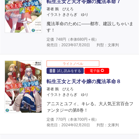
転生王女と天才令嬢の魔法革命７
著者 鴉 ぴえろ
イラスト きさらぎ ゆり
魔法革命のために――都市、建設しちゃいま
す！
定価
748
円（本体
680
円＋税）
発売日：2023年07月20日
判型：文庫判
ライトノベル
試し読みをする
電子版
転生王女と天才令嬢の魔法革命８
著者 鴉 ぴえろ
イラスト きさらぎ ゆり
アニスとユフィ、キレる。大人気王宮百合フ
ァンタジーの第8巻！
定価
770
円（本体
700
円＋税）
発売日：2024年02月20日
判型：文庫判