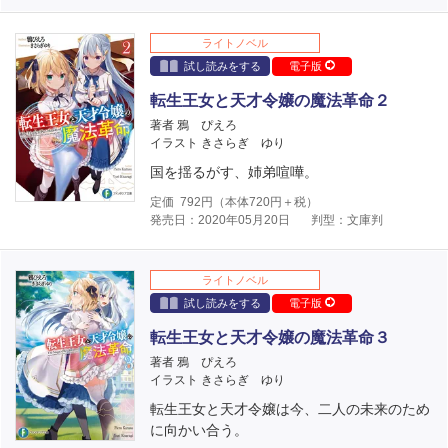
ライトノベル
試し読みをする
電子版
転生王女と天才令嬢の魔法革命２
著者 鴉 ぴえろ
イラスト きさらぎ ゆり
国を揺るがす、姉弟喧嘩。
定価
792
円（本体
720
円＋税）
発売日：2020年05月20日
判型：文庫判
ライトノベル
試し読みをする
電子版
転生王女と天才令嬢の魔法革命３
著者 鴉 ぴえろ
イラスト きさらぎ ゆり
転生王女と天才令嬢は今、二人の未来のため
に向かい合う。