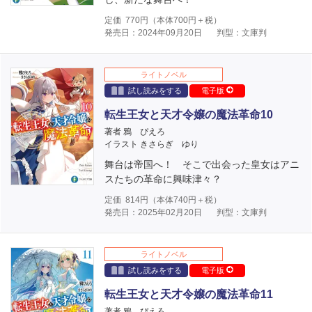
定価
770
円（本体
700
円＋税）
発売日：2024年09月20日
判型：文庫判
ライトノベル
試し読みをする
電子版
転生王女と天才令嬢の魔法革命10
著者 鴉 ぴえろ
イラスト きさらぎ ゆり
舞台は帝国へ！ そこで出会った皇女はアニ
スたちの革命に興味津々？
定価
814
円（本体
740
円＋税）
発売日：2025年02月20日
判型：文庫判
ライトノベル
試し読みをする
電子版
転生王女と天才令嬢の魔法革命11
著者 鴉 ぴえろ