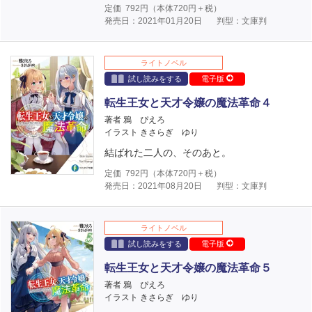
定価
792
円（本体
720
円＋税）
発売日：2021年01月20日
判型：文庫判
ライトノベル
試し読みをする
電子版
転生王女と天才令嬢の魔法革命４
著者 鴉 ぴえろ
イラスト きさらぎ ゆり
結ばれた二人の、そのあと。
定価
792
円（本体
720
円＋税）
発売日：2021年08月20日
判型：文庫判
ライトノベル
試し読みをする
電子版
転生王女と天才令嬢の魔法革命５
著者 鴉 ぴえろ
イラスト きさらぎ ゆり