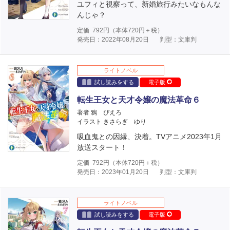
ユフィと視察って、新婚旅行みたいなもんな
んじゃ？
定価
792
円（本体
720
円＋税）
発売日：2022年08月20日
判型：文庫判
ライトノベル
試し読みをする
電子版
転生王女と天才令嬢の魔法革命６
著者 鴉 ぴえろ
イラスト きさらぎ ゆり
吸血鬼との因縁、決着。TVアニメ2023年1月
放送スタート！
定価
792
円（本体
720
円＋税）
発売日：2023年01月20日
判型：文庫判
ライトノベル
試し読みをする
電子版