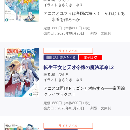
イラスト きさらぎ ゆり
アニスとユフィは帝国の海へ！ それじゃあ
――水着を作ろっか
定価
880
円（本体
800
円＋税）
発売日：2025年06月20日
判型：文庫判
ライトノベル
試し読みをする
電子版
転生王女と天才令嬢の魔法革命12
著者 鴉 ぴえろ
イラスト きさらぎ ゆり
アニスは再びドラゴンと対峙する――帝国編
クライマックス！
定価
880
円（本体
800
円＋税）
発売日：2026年01月20日
判型：文庫判
ライトノベル