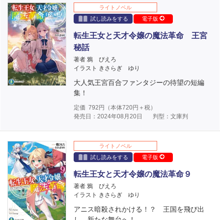
ライトノベル
試し読みをする
電子版
転生王女と天才令嬢の魔法革命 王宮
秘話
著者 鴉 ぴえろ
イラスト きさらぎ ゆり
大人気王宮百合ファンタジーの待望の短編
集！
定価
792
円（本体
720
円＋税）
発売日：2024年08月20日
判型：文庫判
ライトノベル
試し読みをする
電子版
転生王女と天才令嬢の魔法革命９
著者 鴉 ぴえろ
イラスト きさらぎ ゆり
アニス暗殺されかける！？ 王国を飛び出
し、新たな舞台へ！