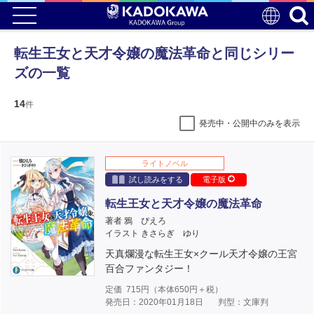
転生王女と天才令嬢の魔法革命と同じシリー
ズの一覧
14
件
発売中・公開中のみを表示
ライトノベル
試し読みをする
電子版
転生王女と天才令嬢の魔法革命
著者 鴉 ぴえろ
イラスト きさらぎ ゆり
天真爛漫な転生王女×クール天才令嬢の王宮
百合ファンタジー！
定価
715
円（本体
650
円＋税）
発売日：2020年01月18日
判型：文庫判