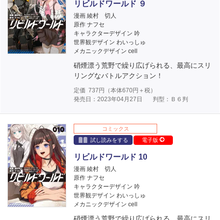
リビルドワールド ９
漫画 綾村 切人
原作 ナフセ
キャラクターデザイン 吟
世界観デザイン わいっしゅ
メカニックデザイン cell
硝煙漂う荒野で繰り広げられる、最高にスリ
リングなバトルアクション！
定価
737
円（本体
670
円＋税）
発売日：2023年04月27日
判型：Ｂ６判
コミックス
試し読みをする
電子版
リビルドワールド 10
漫画 綾村 切人
原作 ナフセ
キャラクターデザイン 吟
世界観デザイン わいっしゅ
メカニックデザイン cell
硝煙漂う荒野で繰り広げられる、最高にスリ