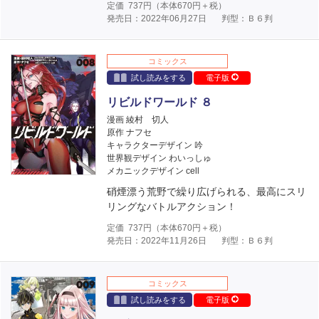
定価
737
円（本体
670
円＋税）
発売日：2022年06月27日
判型：Ｂ６判
コミックス
試し読みをする
電子版
リビルドワールド ８
漫画 綾村 切人
原作 ナフセ
キャラクターデザイン 吟
世界観デザイン わいっしゅ
メカニックデザイン cell
硝煙漂う荒野で繰り広げられる、最高にスリ
リングなバトルアクション！
定価
737
円（本体
670
円＋税）
発売日：2022年11月26日
判型：Ｂ６判
コミックス
試し読みをする
電子版