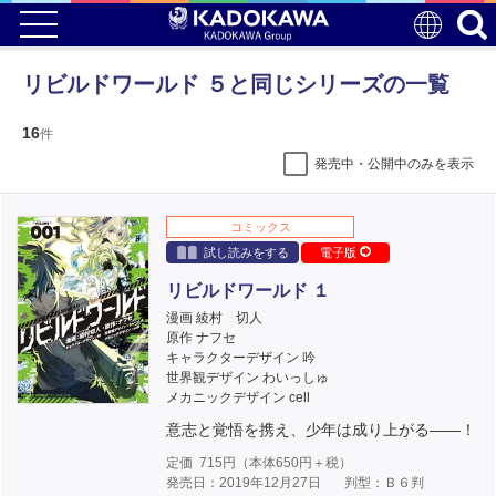
リビルドワールド ５と同じシリーズの一覧
16
件
発売中・公開中のみを表示
コミックス
試し読みをする
電子版
リビルドワールド １
漫画 綾村 切人
原作 ナフセ
キャラクターデザイン 吟
世界観デザイン わいっしゅ
メカニックデザイン cell
意志と覚悟を携え、少年は成り上がる――！
定価
715
円（本体
650
円＋税）
発売日：2019年12月27日
判型：Ｂ６判