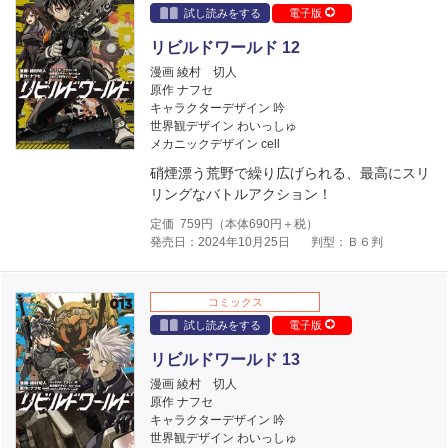
試し読みをする
電子版
リビルドワールド 12
漫画 綾村 切人
原作 ナフセ
キャラクターデザイン 吟
世界観デザイン わいっしゅ
メカニックデザイン cell
硝煙漂う荒野で繰り広げられる、最高にスリ
リングなバトルアクション！
定価
759
円（本体
690
円＋税）
発売日：2024年10月25日
判型：Ｂ６判
コミックス
試し読みをする
電子版
リビルドワールド 13
漫画 綾村 切人
原作 ナフセ
キャラクターデザイン 吟
世界観デザイン わいっしゅ