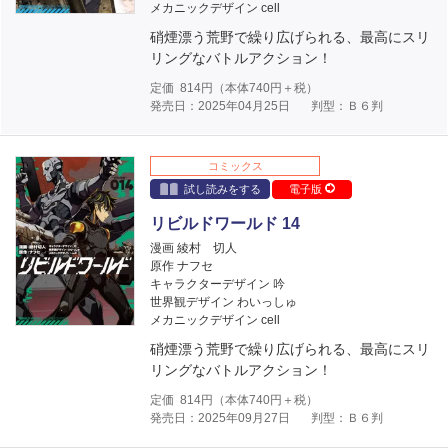
メカニックデザイン cell
硝煙漂う荒野で繰り広げられる、最高にスリ
リングなバトルアクション！
定価
814
円（本体
740
円＋税）
発売日：2025年04月25日
判型：Ｂ６判
コミックス
試し読みをする
電子版
リビルドワールド 14
漫画 綾村 切人
原作 ナフセ
キャラクターデザイン 吟
世界観デザイン わいっしゅ
メカニックデザイン cell
硝煙漂う荒野で繰り広げられる、最高にスリ
リングなバトルアクション！
定価
814
円（本体
740
円＋税）
発売日：2025年09月27日
判型：Ｂ６判