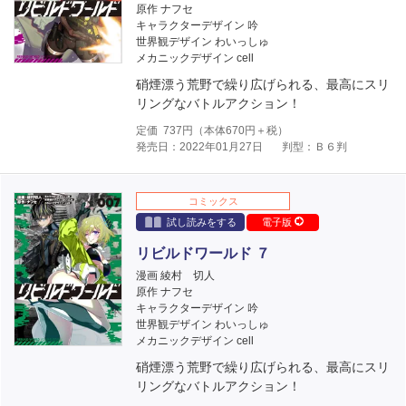
原作 ナフセ
キャラクターデザイン 吟
世界観デザイン わいっしゅ
メカニックデザイン cell
硝煙漂う荒野で繰り広げられる、最高にスリ
リングなバトルアクション！
定価
737
円（本体
670
円＋税）
発売日：2022年01月27日
判型：Ｂ６判
コミックス
試し読みをする
電子版
リビルドワールド ７
漫画 綾村 切人
原作 ナフセ
キャラクターデザイン 吟
世界観デザイン わいっしゅ
メカニックデザイン cell
硝煙漂う荒野で繰り広げられる、最高にスリ
リングなバトルアクション！