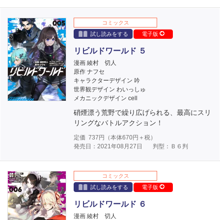
コミックス
試し読みをする
電子版
リビルドワールド ５
漫画 綾村 切人
原作 ナフセ
キャラクターデザイン 吟
世界観デザイン わいっしゅ
メカニックデザイン cell
硝煙漂う荒野で繰り広げられる、最高にスリ
リングなバトルアクション！
定価
737
円（本体
670
円＋税）
発売日：2021年08月27日
判型：Ｂ６判
コミックス
試し読みをする
電子版
リビルドワールド ６
漫画 綾村 切人