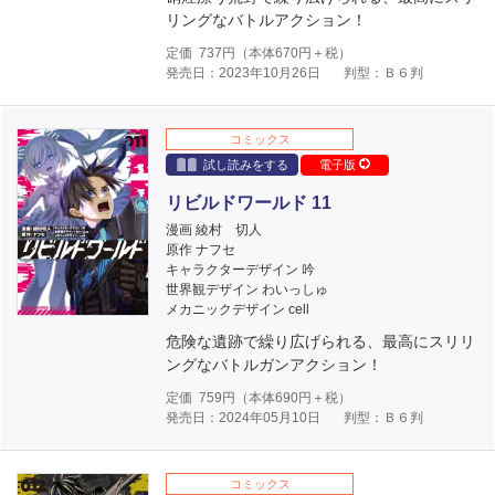
リングなバトルアクション！
定価
737
円（本体
670
円＋税）
発売日：2023年10月26日
判型：Ｂ６判
コミックス
試し読みをする
電子版
リビルドワールド 11
漫画 綾村 切人
原作 ナフセ
キャラクターデザイン 吟
世界観デザイン わいっしゅ
メカニックデザイン cell
危険な遺跡で繰り広げられる、最高にスリリ
ングなバトルガンアクション！
定価
759
円（本体
690
円＋税）
発売日：2024年05月10日
判型：Ｂ６判
コミックス