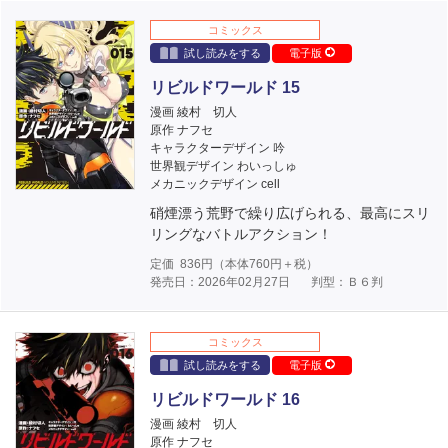
コミックス
試し読みをする
電子版
リビルドワールド 15
漫画 綾村 切人
原作 ナフセ
キャラクターデザイン 吟
世界観デザイン わいっしゅ
メカニックデザイン cell
硝煙漂う荒野で繰り広げられる、最高にスリ
リングなバトルアクション！
定価
836
円（本体
760
円＋税）
発売日：2026年02月27日
判型：Ｂ６判
コミックス
試し読みをする
電子版
リビルドワールド 16
漫画 綾村 切人
原作 ナフセ