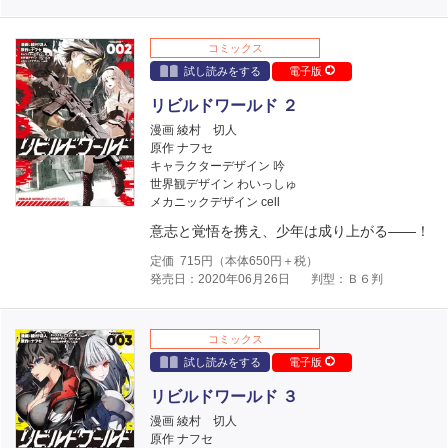
コミックス
試し読みをする
電子版
リビルドワールド ２
漫画 綾村 切人
原作 ナフセ
キャラクターデザイン 吟
世界観デザイン わいっしゅ
メカニックデザイン cell
意志と覚悟を携え、少年は成り上がる――！
定価
715
円（本体
650
円＋税）
発売日：2020年06月26日
判型：Ｂ６判
コミックス
試し読みをする
電子版
リビルドワールド ３
漫画 綾村 切人
原作 ナフセ