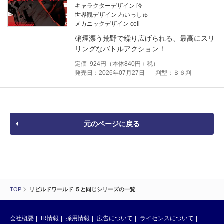
キャラクターデザイン 吟
世界観デザイン わいっしゅ
メカニックデザイン cell
硝煙漂う荒野で繰り広げられる、最高にスリ
リングなバトルアクション！
定価
924
円（本体
840
円＋税）
発売日：2026年07月27日
判型：Ｂ６判
元のページに戻る
TOP
リビルドワールド ５と同じシリーズの一覧
会社概要
IR情報
採用情報
広告について
ライセンスについて