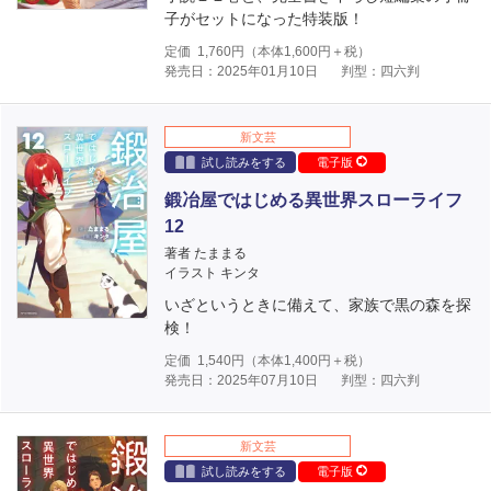
子がセットになった特装版！
定価
1,760
円（本体
1,600
円＋税）
発売日：2025年01月10日
判型：四六判
新文芸
試し読みをする
電子版
鍛冶屋ではじめる異世界スローライフ
12
著者 たままる
イラスト キンタ
いざというときに備えて、家族で黒の森を探
検！
定価
1,540
円（本体
1,400
円＋税）
発売日：2025年07月10日
判型：四六判
新文芸
試し読みをする
電子版