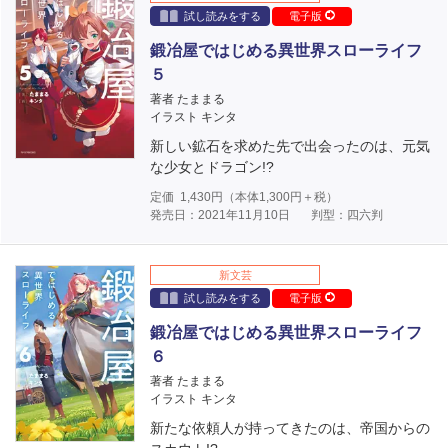
試し読みをする
電子版
鍛冶屋ではじめる異世界スローライフ
５
著者 たままる
イラスト キンタ
新しい鉱石を求めた先で出会ったのは、元気
な少女とドラゴン!?
定価
1,430
円（本体
1,300
円＋税）
発売日：2021年11月10日
判型：四六判
新文芸
試し読みをする
電子版
鍛冶屋ではじめる異世界スローライフ
６
著者 たままる
イラスト キンタ
新たな依頼人が持ってきたのは、帝国からの