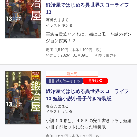
鍛冶屋ではじめる異世界スローライフ
13
著者 たままる
イラスト キンタ
王族＆貴族とともに、都に出現した謎のダン
ジョン探索！？
定価
1,540
円（本体
1,400
円＋税）
発売日：2026年01月09日
判型：四六判
新文芸
試し読みをする
電子版
鍛冶屋ではじめる異世界スローライフ
13 短編小説小冊子付き特装版
著者 たままる
イラスト キンタ
小説１３巻と、４８Ｐの完全書き下ろし短編
小冊子がセットになった特装版！
定価
1,870
円（本体
1,700
円＋税）