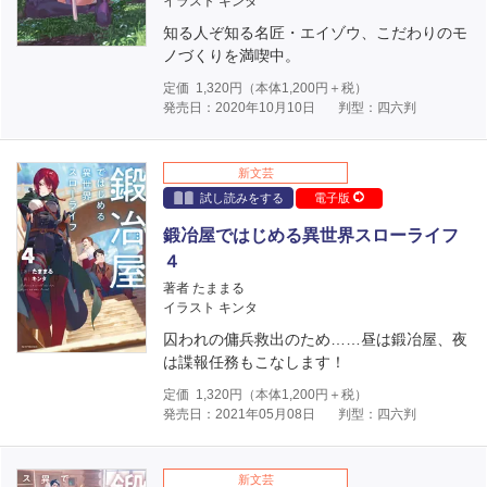
イラスト キンタ
知る人ぞ知る名匠・エイゾウ、こだわりのモ
ノづくりを満喫中。
定価
1,320
円（本体
1,200
円＋税）
発売日：2020年10月10日
判型：四六判
新文芸
試し読みをする
電子版
鍛冶屋ではじめる異世界スローライフ
４
著者 たままる
イラスト キンタ
囚われの傭兵救出のため……昼は鍛冶屋、夜
は諜報任務もこなします！
定価
1,320
円（本体
1,200
円＋税）
発売日：2021年05月08日
判型：四六判
新文芸