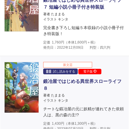
鍛冶屋ではじめる異世界スローライフ
７ 短編小説小冊子付き特装版
著者 たままる
イラスト キンタ
完全書き下ろし短編５本収録の小説小冊子付
き特装版！
定価
1,760
円（本体
1,600
円＋税）
発売日：2022年12月09日
判型：四六判
新文芸
試し読みをする
電子版
鍛冶屋ではじめる異世界スローライフ
８
著者 たままる
イラスト キンタ
チートな鍛冶屋の元に妖精が連れてきた依頼
人は、黒の森の主!?
定価
1,430
円（本体
1,300
円＋税）
発売日：2023年07月10日
判型：四六判