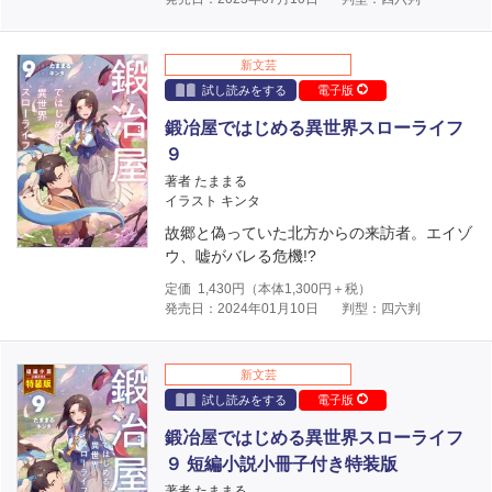
新文芸
試し読みをする
電子版
鍛冶屋ではじめる異世界スローライフ
９
著者 たままる
イラスト キンタ
故郷と偽っていた北方からの来訪者。エイゾ
ウ、嘘がバレる危機!?
定価
1,430
円（本体
1,300
円＋税）
発売日：2024年01月10日
判型：四六判
新文芸
試し読みをする
電子版
鍛冶屋ではじめる異世界スローライフ
９ 短編小説小冊子付き特装版
著者 たままる