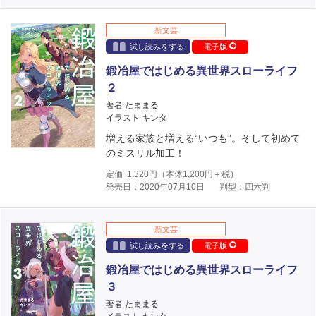
新文芸
試し読みをする
電子版
鍛冶屋ではじめる異世界スローライフ
２
著者 たままる
イラスト キンタ
増える家族と増える“いつも”。そして初めて
のミスリル加工！
定価
1,320
円（本体
1,200
円＋税）
発売日：2020年07月10日
判型：四六判
新文芸
試し読みをする
電子版
鍛冶屋ではじめる異世界スローライフ
３
著者 たままる