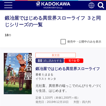
鍛冶屋ではじめる異世界スローライフ ３と同
じシリーズの一覧
18
件
発売中・公開中のみを表示
新文芸
試し読みをする
電子版
鍛冶屋ではじめる異世界スローライフ
著者 たままる
イラスト キンタ
元社畜、異世界の端っこでのんびりモノづく
り生活、はじめます。
定価
1,320
円（本体
1,200
円＋税）
発売日：2019年12月10日
判型：四六判