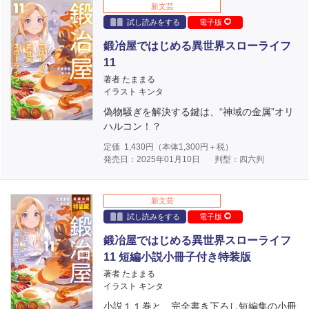
新文芸
試し読みをする
電子版
鍛冶屋ではじめる異世界スローライフ
11
著者 たままる
イラスト キンタ
偽物騒ぎを解決する鍵は、“神域の金属”オリ
ハルコン！？
定価
1,430
円（本体
1,300
円＋税）
発売日：2025年01月10日
判型：四六判
新文芸
試し読みをする
電子版
鍛冶屋ではじめる異世界スローライフ
11 短編小説小冊子付き特装版
著者 たままる
イラスト キンタ
小説１１巻と、完全書き下ろし短編集の小冊