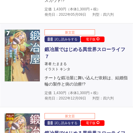
スカウト!?
定価
1,430
円（本体
1,300
円＋税）
発売日：2022年05月09日
判型：四六判
新文芸
試し読みをする
電子版
鍛冶屋ではじめる異世界スローライフ
７
著者 たままる
イラスト キンタ
チートな鍛冶屋に舞い込んだ依頼は、結婚指
輪の製作と病の治療!?
定価
1,430
円（本体
1,300
円＋税）
発売日：2022年12月09日
判型：四六判
新文芸
試し読みをする
電子版