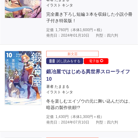
イラスト キンタ
完全書き下ろし短編３本を収録した小説小冊
子付き特装版！
定価
1,760
円（本体
1,600
円＋税）
発売日：2024年01月10日
判型：四六判
新文芸
試し読みをする
電子版
鍛冶屋ではじめる異世界スローライフ
10
著者 たままる
イラスト キンタ
冬を楽しむエイゾウの元に舞い込んだのは、
暗器の製作依頼!?
定価
1,430
円（本体
1,300
円＋税）
発売日：2024年07月10日
判型：四六判