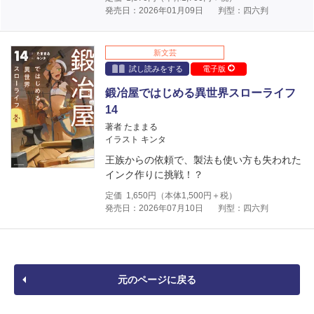
発売日：2026年01月09日
判型：四六判
新文芸
試し読みをする
電子版
鍛冶屋ではじめる異世界スローライフ
14
著者 たままる
イラスト キンタ
王族からの依頼で、製法も使い方も失われた
インク作りに挑戦！？
定価
1,650
円（本体
1,500
円＋税）
発売日：2026年07月10日
判型：四六判
元のページに戻る