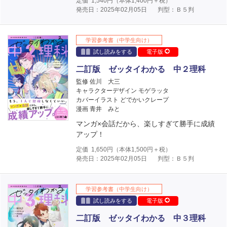
定価
1,540
円（本体
1,400
円＋税）
発売日：2025年02月05日
判型：Ｂ５判
学習参考書（中学生向け）
試し読みをする
電子版
二訂版 ゼッタイわかる 中２理科
監修 佐川 大三
キャラクターデザイン モゲラッタ
カバーイラスト どでかいクレープ
漫画 青井 みと
マンガ×会話だから、楽しすぎて勝手に成績
アップ！
定価
1,650
円（本体
1,500
円＋税）
発売日：2025年02月05日
判型：Ｂ５判
学習参考書（中学生向け）
試し読みをする
電子版
二訂版 ゼッタイわかる 中３理科