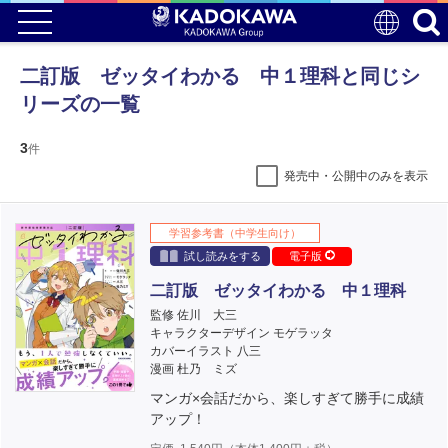
二訂版 ゼッタイわかる 中１理科と同じシ
リーズの一覧
3
件
発売中・公開中のみを表示
学習参考書（中学生向け）
試し読みをする
電子版
二訂版 ゼッタイわかる 中１理科
監修 佐川 大三
キャラクターデザイン モゲラッタ
カバーイラスト 八三
漫画 杜乃 ミズ
マンガ×会話だから、楽しすぎて勝手に成績
アップ！