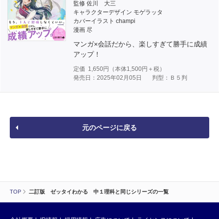
監修 佐川 大三
キャラクターデザイン モゲラッタ
カバーイラスト champi
漫画 尽
マンガ×会話だから、楽しすぎて勝手に成績
アップ！
定価
1,650
円（本体
1,500
円＋税）
発売日：2025年02月05日
判型：Ｂ５判
元のページに戻る
TOP
二訂版 ゼッタイわかる 中１理科と同じシリーズの一覧