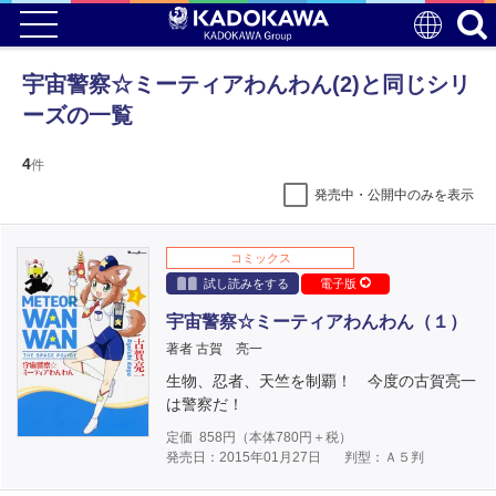
宇宙警察☆ミーティアわんわん(2)と同じシリ
ーズの一覧
4
件
発売中・公開中のみを表示
コミックス
試し読みをする
電子版
宇宙警察☆ミーティアわんわん（１）
著者 古賀 亮一
生物、忍者、天竺を制覇！ 今度の古賀亮一
は警察だ！
定価
858
円（本体
780
円＋税）
発売日：2015年01月27日
判型：Ａ５判