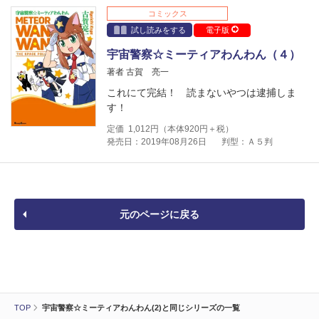
コミックス
試し読みをする
電子版
宇宙警察☆ミーティアわんわん（４）
著者 古賀 亮一
これにて完結！ 読まないやつは逮捕しま
す！
定価
1,012
円（本体
920
円＋税）
発売日：2019年08月26日
判型：Ａ５判
元のページに戻る
TOP
宇宙警察☆ミーティアわんわん(2)と同じシリーズの一覧