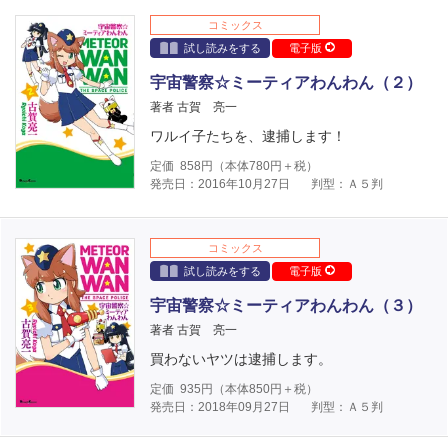
コミックス
試し読みをする
電子版
宇宙警察☆ミーティアわんわん（２）
著者 古賀 亮一
ワルイ子たちを、逮捕します！
定価
858
円（本体
780
円＋税）
発売日：2016年10月27日
判型：Ａ５判
コミックス
試し読みをする
電子版
宇宙警察☆ミーティアわんわん（３）
著者 古賀 亮一
買わないヤツは逮捕します。
定価
935
円（本体
850
円＋税）
発売日：2018年09月27日
判型：Ａ５判