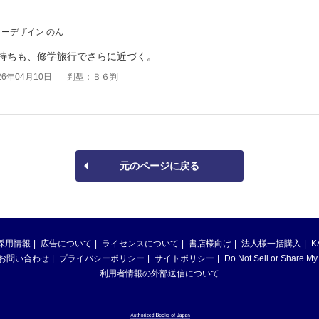
ーデザイン のん
持ちも、修学旅行でさらに近づく。
6年04月10日
判型：Ｂ６判
元のページに戻る
採用情報
広告について
ライセンスについて
書店様向け
法人様一括購入
K
お問い合わせ
プライバシーポリシー
サイトポリシー
Do Not Sell or Share My
利用者情報の外部送信について