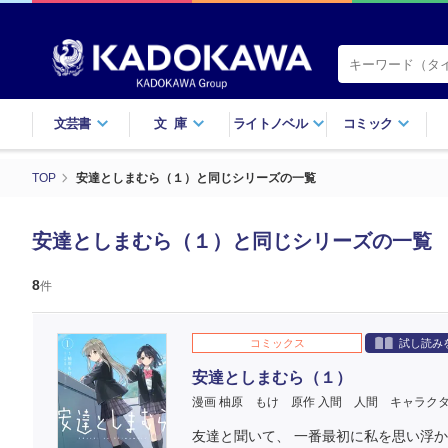
文芸書
文庫
ライトノベル
コミック
TOP
安達としまむら（１）と同じシリーズの一覧
安達としまむら（１）と同じシリーズの一覧
8
件
コミックス
試し読み
安達としまむら（１）
漫画 柚原 もけ
原作 入間 人間
キャラクタ
友達と聞いて、 一番最初に私を思い浮