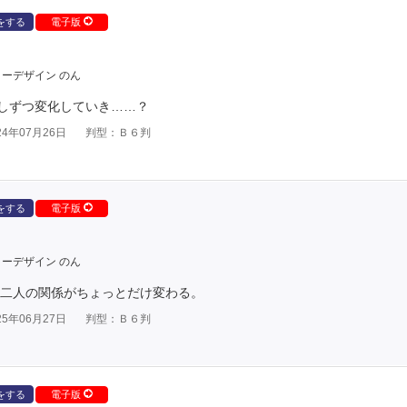
をする
電子版
ーデザイン のん
しずつ変化していき……？
4年07月26日
判型：Ｂ６判
をする
電子版
ーデザイン のん
 二人の関係がちょっとだけ変わる。
5年06月27日
判型：Ｂ６判
をする
電子版