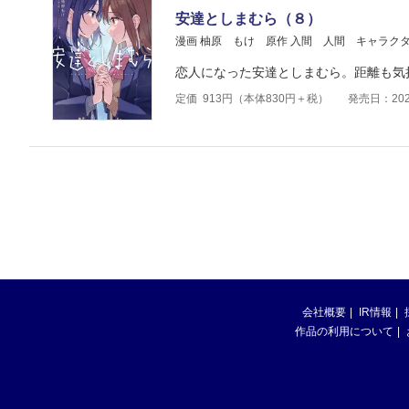
安達としまむら（８）
漫画 柚原 もけ
原作 入間 人間
キャラクタ
恋人になった安達としまむら。距離も気
定価
913
円（本体
830
円＋税）
発売日：202
会社概要
IR情報
作品の利用について