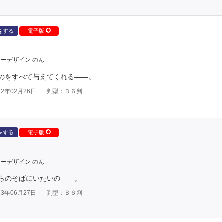
をする
電子版
ーデザイン のん
のをすべて与えてくれる――。
2年02月26日
判型：Ｂ６判
をする
電子版
ーデザイン のん
らのそばにいたいの――。
3年06月27日
判型：Ｂ６判