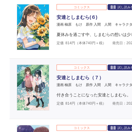
コミックス
試し読み
安達としまむら(６)
漫画 柚原 もけ
原作 入間 人間
キャラクタ
夏休みを過ごす中、しまむらの想いは少
定価
814
円（本体
740
円＋税）
発売日：202
コミックス
試し読み
安達としまむら（７）
漫画 柚原 もけ
原作 入間 人間
キャラクタ
付き合うことになった安達としまむら。
定価
814
円（本体
740
円＋税）
発売日：202
コミックス
試し読み