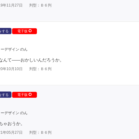
9年11月27日
判型：Ｂ６判
をする
電子版
ーデザイン のん
なんて――おかしいんだろうか。
0年10月10日
判型：Ｂ６判
をする
電子版
ーデザイン のん
ちゃおうか。
1年05月27日
判型：Ｂ６判