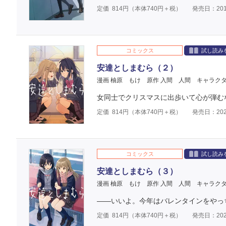
定価
814
円（本体
740
円＋税）
発売日：201
コミックス
試し読み
安達としまむら（２）
漫画 柚原 もけ
原作 入間 人間
キャラクタ
女同士でクリスマスに出歩いて心が弾む
定価
814
円（本体
740
円＋税）
発売日：202
コミックス
試し読み
安達としまむら（３）
漫画 柚原 もけ
原作 入間 人間
キャラクタ
――いいよ。今年はバレンタインをやっ
定価
814
円（本体
740
円＋税）
発売日：202