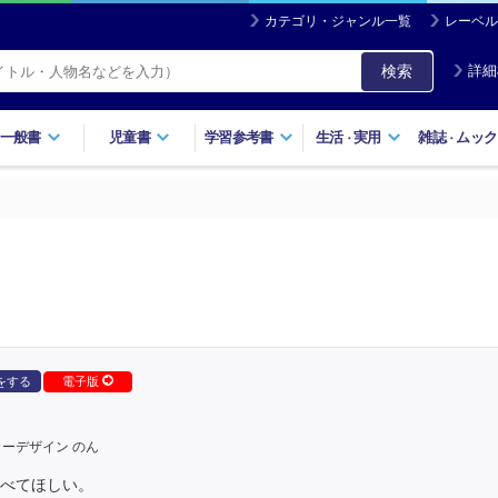
カテゴリ・ジャンル一覧
レーベル
検索
詳細
一般書
児童書
学習参考書
生活
実用
雑誌
ムック
・
・
をする
電子版
ーデザイン のん
かべてほしい。