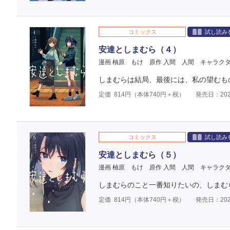
コミックス
試し読み
安達としまむら（４）
漫画 柚原 もけ
原作 入間 人間
キャラクタ
しまむらは結局、最後には、私の望むも
定価
814
円（本体
740
円＋税）
発売日：202
コミックス
試し読み
安達としまむら（５）
漫画 柚原 もけ
原作 入間 人間
キャラクタ
しまむらのこと一番知りたいの、しまむ
定価
814
円（本体
740
円＋税）
発売日：202