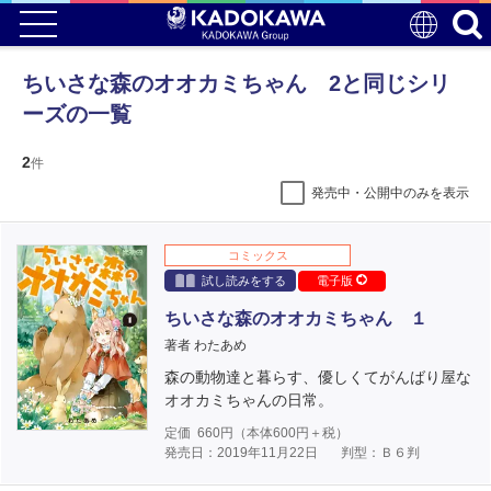
ちいさな森のオオカミちゃん 2と同じシリ
ーズの一覧
2
件
発売中・公開中のみを表示
コミックス
試し読みをする
電子版
ちいさな森のオオカミちゃん １
著者 わたあめ
森の動物達と暮らす、優しくてがんばり屋な
オオカミちゃんの日常。
定価
660
円（本体
600
円＋税）
発売日：2019年11月22日
判型：Ｂ６判