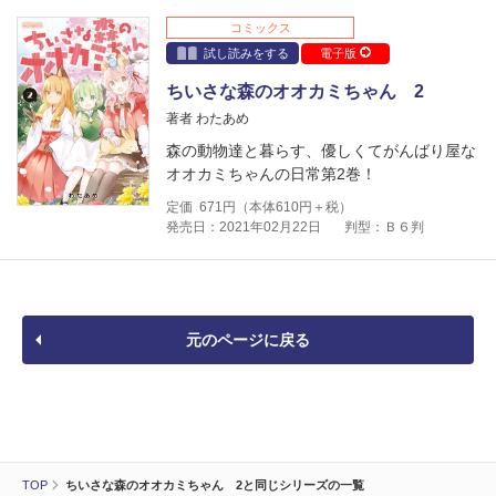
コミックス
試し読みをする
電子版
ちいさな森のオオカミちゃん 2
著者 わたあめ
森の動物達と暮らす、優しくてがんばり屋な
オオカミちゃんの日常第2巻！
定価
671
円（本体
610
円＋税）
発売日：2021年02月22日
判型：Ｂ６判
元のページに戻る
TOP
ちいさな森のオオカミちゃん 2と同じシリーズの一覧