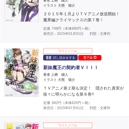
著者 上栖 綴人
イラスト 大熊 猫介
２０１５年１月よりＴＶアニメ放送開始！
魔界編クライマックスの第７巻！
定価
748
円（本体
680
円＋税）
発売日：2015年01月01日
判型：文庫判
ライトノベル
試し読みをする
電子版
新妹魔王の契約者ＶＩＩＩ
著者 上栖 綴人
イラスト 大熊 猫介
ＴＶアニメ第２期も決定！ 隠された真実が
徐々に明らかになる第８巻!!
定価
682
円（本体
620
円＋税）
発売日：2015年07月01日
判型：文庫判
ライトノベル