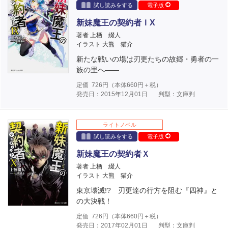
試し読みをする
電子版
新妹魔王の契約者ＩX
著者 上栖 綴人
イラスト 大熊 猫介
新たな戦いの場は刃更たちの故郷・勇者の一
族の里へ――
定価
726
円（本体
660
円＋税）
発売日：2015年12月01日
判型：文庫判
ライトノベル
試し読みをする
電子版
新妹魔王の契約者Ｘ
著者 上栖 綴人
イラスト 大熊 猫介
東京壊滅!? 刃更達の行方を阻む『四神』と
の大決戦！
定価
726
円（本体
660
円＋税）
発売日：2017年02月01日
判型：文庫判