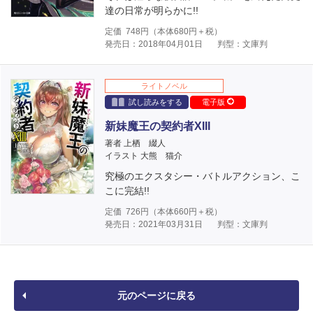
達の日常が明らかに!!
定価
748
円（本体
680
円＋税）
発売日：2018年04月01日
判型：文庫判
ライトノベル
試し読みをする
電子版
新妹魔王の契約者XIII
著者 上栖 綴人
イラスト 大熊 猫介
究極のエクスタシー・バトルアクション、こ
こに完結!!
定価
726
円（本体
660
円＋税）
発売日：2021年03月31日
判型：文庫判
元のページに戻る