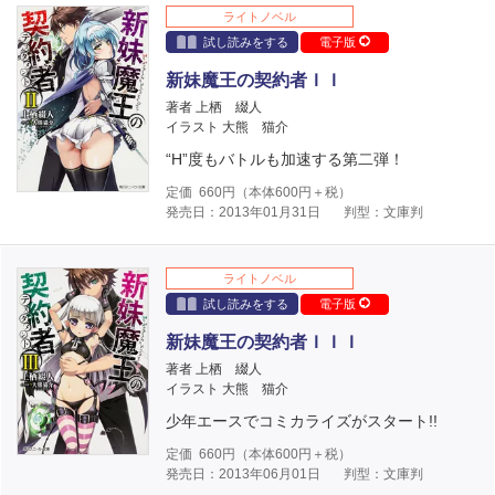
ライトノベル
試し読みをする
電子版
新妹魔王の契約者ＩＩ
著者 上栖 綴人
イラスト 大熊 猫介
“H”度もバトルも加速する第二弾！
定価
660
円（本体
600
円＋税）
発売日：2013年01月31日
判型：文庫判
ライトノベル
試し読みをする
電子版
新妹魔王の契約者ＩＩＩ
著者 上栖 綴人
イラスト 大熊 猫介
少年エースでコミカライズがスタート!!
定価
660
円（本体
600
円＋税）
発売日：2013年06月01日
判型：文庫判