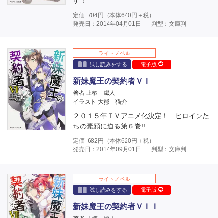
す！
定価
704
円（本体
640
円＋税）
発売日：2014年04月01日
判型：文庫判
ライトノベル
試し読みをする
電子版
新妹魔王の契約者ＶＩ
著者 上栖 綴人
イラスト 大熊 猫介
２０１５年ＴＶアニメ化決定！ ヒロインた
ちの素顔に迫る第６巻!!
定価
682
円（本体
620
円＋税）
発売日：2014年09月01日
判型：文庫判
ライトノベル
試し読みをする
電子版
新妹魔王の契約者ＶＩＩ