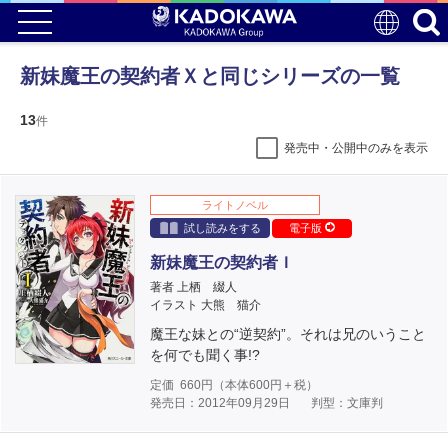
新妹魔王の契約者Ｘと同じシリーズの一覧
13
件
発売中・公開中のみを表示
ライトノベル
試し読みをする
電子版
新妹魔王の契約者Ｉ
著者 上栖 綴人
イラスト 大熊 猫介
魔王な妹との“逆契約”。それは兄のいうこと
を何でも聞く事!?
定価
660
円（本体
600
円＋税）
発売日：2012年09月29日
判型：文庫判