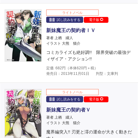
ライトノベル
試し読みをする
電子版
新妹魔王の契約者ＩＶ
著者 上栖 綴人
イラスト 大熊 猫介
コミカライズも絶好調!! 限界突破の最強デ
ィザイア・アクション!!
定価
682
円（本体
620
円＋税）
発売日：2013年11月01日
判型：文庫判
ライトノベル
試し読みをする
電子版
新妹魔王の契約者Ｖ
著者 上栖 綴人
イラスト 大熊 猫介
魔界編突入!! 刃更と澪の運命が大きく動きだ