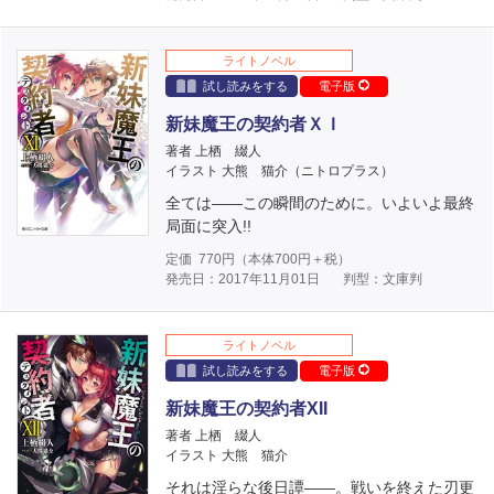
ライトノベル
試し読みをする
電子版
新妹魔王の契約者ＸＩ
著者 上栖 綴人
イラスト 大熊 猫介（ニトロプラス）
全ては――この瞬間のために。いよいよ最終
局面に突入!!
定価
770
円（本体
700
円＋税）
発売日：2017年11月01日
判型：文庫判
ライトノベル
試し読みをする
電子版
新妹魔王の契約者XII
著者 上栖 綴人
イラスト 大熊 猫介
それは淫らな後日譚――。戦いを終えた刃更