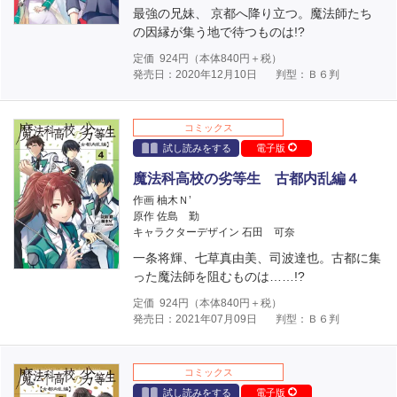
最強の兄妹、 京都へ降り立つ。魔法師たち
の因縁が集う地で待つものは!?
定価
924
円（本体
840
円＋税）
発売日：2020年12月10日
判型：Ｂ６判
コミックス
試し読みをする
電子版
魔法科高校の劣等生 古都内乱編４
作画 柚木Ｎ’
原作 佐島 勤
キャラクターデザイン 石田 可奈
一条将輝、七草真由美、司波達也。古都に集
った魔法師を阻むものは……!?
定価
924
円（本体
840
円＋税）
発売日：2021年07月09日
判型：Ｂ６判
コミックス
試し読みをする
電子版