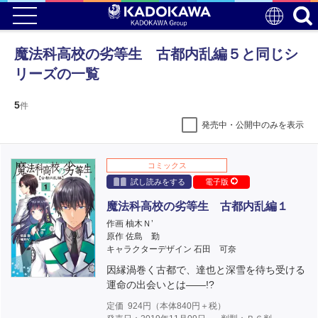
魔法科高校の劣等生 古都内乱編５と同じシ
リーズの一覧
5
件
発売中・公開中のみを表示
コミックス
試し読みをする
電子版
魔法科高校の劣等生 古都内乱編１
作画 柚木Ｎ’
原作 佐島 勤
キャラクターデザイン 石田 可奈
因縁渦巻く古都で、達也と深雪を待ち受ける
運命の出会いとは――!?
定価
924
円（本体
840
円＋税）