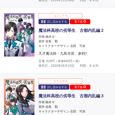
発売日：2019年11月09日
判型：Ｂ６判
コミックス
試し読みをする
電子版
魔法科高校の劣等生 古都内乱編２
作画 柚木Ｎ’
原作 佐島 勤
キャラクターデザイン 石田 可奈
天才魔法師・九島光宣、参戦!!
定価
924
円（本体
840
円＋税）
発売日：2020年06月10日
判型：Ｂ６判
コミックス
試し読みをする
電子版
魔法科高校の劣等生 古都内乱編３
作画 柚木Ｎ’
原作 佐島 勤
キャラクターデザイン 石田 可奈