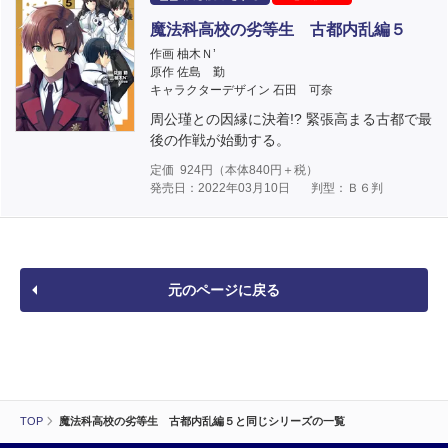
魔法科高校の劣等生 古都内乱編５
作画 柚木Ｎ’
原作 佐島 勤
キャラクターデザイン 石田 可奈
周公瑾との因縁に決着!? 緊張高まる古都で最
後の作戦が始動する。
定価
924
円（本体
840
円＋税）
発売日：2022年03月10日
判型：Ｂ６判
元のページに戻る
TOP
魔法科高校の劣等生 古都内乱編５と同じシリーズの一覧