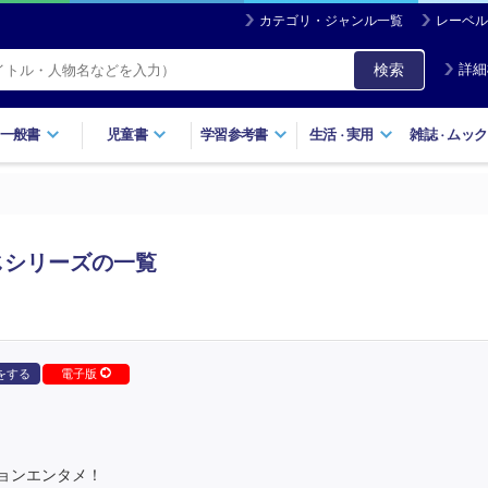
カテゴリ・ジャンル一覧
レーベル
検索
詳細
一般書
児童書
学習参考書
生活
実用
雑誌
ムック
・
・
じシリーズの一覧
をする
電子版
ョンエンタメ！