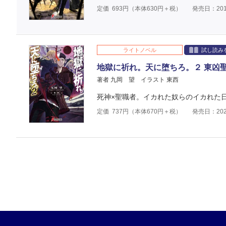
定価
693
円（本体
630
円＋税）
発売日：201
ライトノベル
試し読み
地獄に祈れ。天に堕ちろ。２ 東凶
著者 九岡 望
イラスト 東西
死神×聖職者。イカれた奴らのイカれた
定価
737
円（本体
670
円＋税）
発売日：202