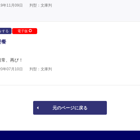
9年11月09日
判型：文庫判
をする
電子版
聖餐
日常、再び！
0年07月10日
判型：文庫判
元のページに戻る