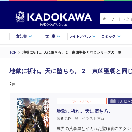
文芸書
文庫
ライトノベル
コミック
TOP
地獄に祈れ。天に堕ちろ。２ 東凶聖餐と同じシリーズの一覧
地獄に祈れ。天に堕ちろ。２ 東凶聖餐と同
2
件
ライトノベル
試し読み
地獄に祈れ。天に堕ちろ。
著者 九岡 望
イラスト 東西
冥界の荒事屋とイカれた聖職者のアクシ