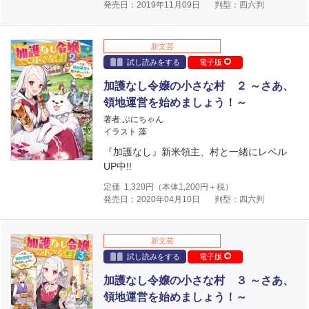
発売日：2019年11月09日
判型：四六判
新文芸
試し読みをする
電子版
加護なし令嬢の小さな村 ２ ～さあ、
領地運営を始めましょう！～
著者 ぷにちゃん
イラスト 藻
『加護なし』新米領主、村と一緒にレベル
UP中!!
定価
1,320
円（本体
1,200
円＋税）
発売日：2020年04月10日
判型：四六判
新文芸
試し読みをする
電子版
加護なし令嬢の小さな村 ３ ～さあ、
領地運営を始めましょう！～