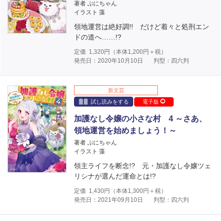
著者 ぷにちゃん
イラスト 藻
領地運営は絶好調!! だけど着々と処刑エン
ドの道へ……!?
定価
1,320
円（本体
1,200
円＋税）
発売日：2020年10月10日
判型：四六判
新文芸
試し読みをする
電子版
加護なし令嬢の小さな村 4 ～さあ、
領地運営を始めましょう！～
著者 ぷにちゃん
イラスト 藻
領主ライフを断念!? 元・加護なし令嬢ツェ
リシナが選んだ運命とは!?
定価
1,430
円（本体
1,300
円＋税）
発売日：2021年09月10日
判型：四六判