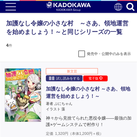
加護なし令嬢の小さな村 ～さあ、領地運営
を始めましょう！～と同じシリーズの一覧
4
件
発売中・公開中のみを表示
新文芸
試し読みをする
電子版
加護なし令嬢の小さな村 ～さあ、領地
運営を始めましょう！～
著者 ぷにちゃん
イラスト 藻
神々から見捨てられた悪役令嬢――最強の加
護×ゲームシステムで村作り！
定価
1,320
円（本体
1,200
円＋税）