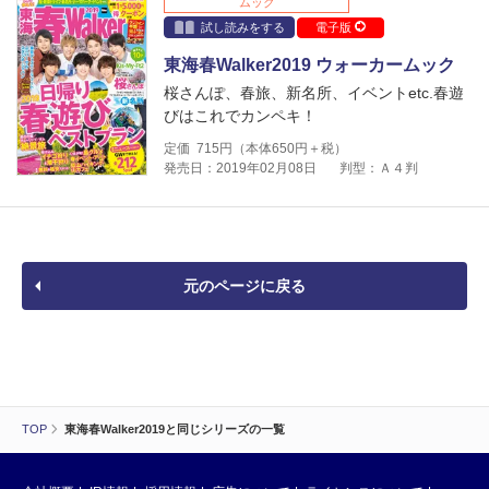
ムック
試し読みをする
電子版
東海春Walker2019 ウォーカームック
桜さんぽ、春旅、新名所、イベントetc.春遊
びはこれでカンペキ！
定価
715
円（本体
650
円＋税）
発売日：2019年02月08日
判型：Ａ４判
元のページに戻る
TOP
東海春Walker2019と同じシリーズの一覧