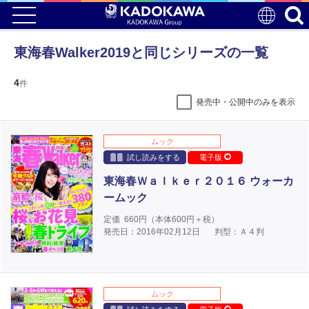
東海春Walker2019と同じシリーズの一覧
4
件
発売中・公開中のみを表示
ムック
試し読みをする
電子版
東海春Ｗａｌｋｅｒ２０１６ ウォーカ
ームック
定価
660
円（本体
600
円＋税）
発売日：2016年02月12日
判型：Ａ４判
ムック