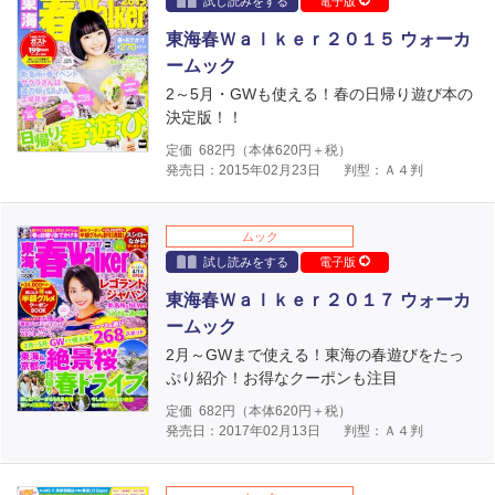
試し読みをする
電子版
東海春Ｗａｌｋｅｒ２０１５ ウォーカ
ームック
2～5月・GWも使える！春の日帰り遊び本の
決定版！！
定価
682
円（本体
620
円＋税）
発売日：2015年02月23日
判型：Ａ４判
ムック
試し読みをする
電子版
東海春Ｗａｌｋｅｒ２０１７ ウォーカ
ームック
2月～GWまで使える！東海の春遊びをたっ
ぷり紹介！お得なクーポンも注目
定価
682
円（本体
620
円＋税）
発売日：2017年02月13日
判型：Ａ４判