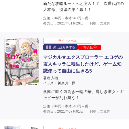
新たな攻略ルートへと突入！？ 次世代作の
大本命、待望の第４幕！！
定価
704
円（本体
640
円＋税）
発売日：2021年01月29日
判型：文庫判
ライトノベル
試し読みをする
電子版
マジカル★エクスプローラー エロゲの
友人キャラに転生したけど、ゲーム知
識使って自由に生きる5
著者 入栖
イラスト 神奈月 昇
学園に咲く気高き一輪の華、麗しき淑女・ギ
ャビーが乱れ舞う！
定価
704
円（本体
640
円＋税）
発売日：2021年07月01日
判型：文庫判
ライトノベル