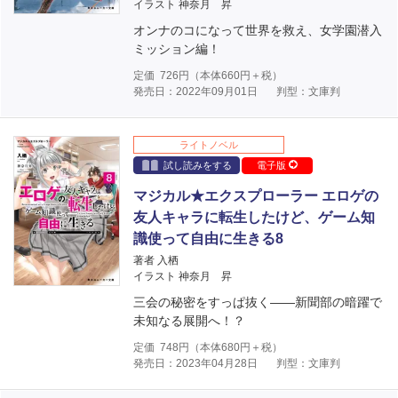
イラスト 神奈月 昇
オンナのコになって世界を救え、女学園潜入
ミッション編！
定価
726
円（本体
660
円＋税）
発売日：2022年09月01日
判型：文庫判
ライトノベル
試し読みをする
電子版
マジカル★エクスプローラー エロゲの
友人キャラに転生したけど、ゲーム知
識使って自由に生きる8
著者 入栖
イラスト 神奈月 昇
三会の秘密をすっぱ抜く――新聞部の暗躍で
未知なる展開へ！？
定価
748
円（本体
680
円＋税）
発売日：2023年04月28日
判型：文庫判