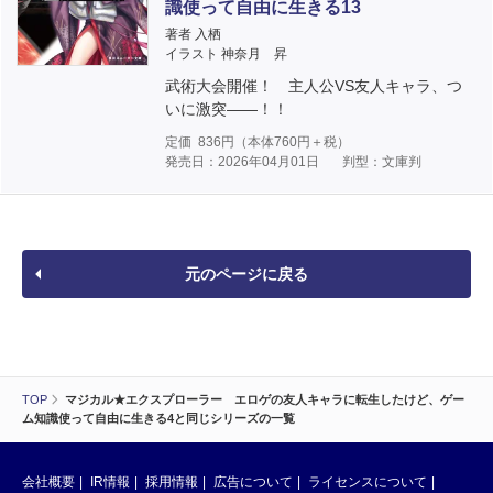
識使って自由に生きる13
著者 入栖
イラスト 神奈月 昇
武術大会開催！ 主人公VS友人キャラ、つ
いに激突――！！
定価
836
円（本体
760
円＋税）
発売日：2026年04月01日
判型：文庫判
元のページに戻る
TOP
マジカル★エクスプローラー エロゲの友人キャラに転生したけど、ゲー
ム知識使って自由に生きる4と同じシリーズの一覧
会社概要
IR情報
採用情報
広告について
ライセンスについて