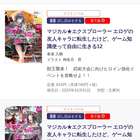
ライトノベル
試し読みをする
電子版
マジカル★エクスプローラー エロゲの
友人キャラに転生したけど、ゲーム知
識使って自由に生きる12
著者 入栖
イラスト 神奈月 昇
獣王襲来！ 武術大会に向けヒロイン強化イ
ベントを攻略せよ！！
定価
814
円（本体
740
円＋税）
発売日：2025年10月01日
判型：文庫判
ライトノベル
試し読みをする
電子版
マジカル★エクスプローラー エロゲの
友人キャラに転生したけど、ゲーム知