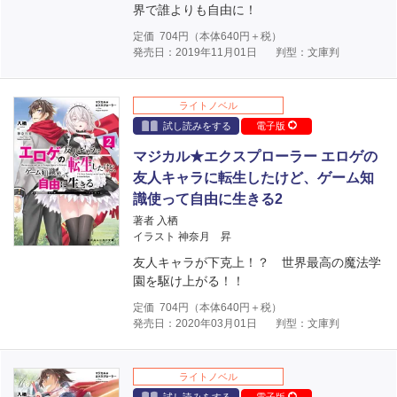
界で誰よりも自由に！
定価
704
円（本体
640
円＋税）
発売日：2019年11月01日
判型：文庫判
ライトノベル
試し読みをする
電子版
マジカル★エクスプローラー エロゲの
友人キャラに転生したけど、ゲーム知
識使って自由に生きる2
著者 入栖
イラスト 神奈月 昇
友人キャラが下克上！？ 世界最高の魔法学
園を駆け上がる！！
定価
704
円（本体
640
円＋税）
発売日：2020年03月01日
判型：文庫判
ライトノベル