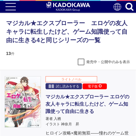
マジカル★エクスプローラー エロゲの友人
キャラに転生したけど、ゲーム知識使って自
由に生きる4と同じシリーズの一覧
13
件
発売中・公開中のみを表示
ライトノベル
試し読みをする
電子版
マジカル★エクスプローラー エロゲの
友人キャラに転生したけど、ゲーム知
識使って自由に生きる
著者 入栖
イラスト 神奈月 昇
ヒロイン攻略×魔術無双――憧れのゲーム世