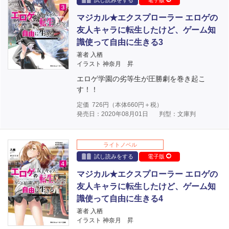
試し読みをする
電子版
マジカル★エクスプローラー エロゲの
友人キャラに転生したけど、ゲーム知
識使って自由に生きる3
著者 入栖
イラスト 神奈月 昇
エロゲ学園の劣等生が圧勝劇を巻き起こ
す！！
定価
726
円（本体
660
円＋税）
発売日：2020年08月01日
判型：文庫判
ライトノベル
試し読みをする
電子版
マジカル★エクスプローラー エロゲの
友人キャラに転生したけど、ゲーム知
識使って自由に生きる4
著者 入栖
イラスト 神奈月 昇