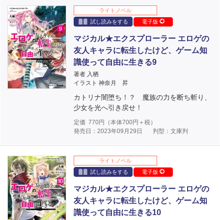
ライトノベル
試し読みをする
電子版
マジカル★エクスプローラー エロゲの
友人キャラに転生したけど、ゲーム知
識使って自由に生きる9
著者 入栖
イラスト 神奈月 昇
カトリナ闇堕ち！？ 魔族の力を断ち斬り、
少女を光へ引き戻せ！
定価
770
円（本体
700
円＋税）
発売日：2023年09月29日
判型：文庫判
ライトノベル
試し読みをする
電子版
マジカル★エクスプローラー エロゲの
友人キャラに転生したけど、ゲーム知
識使って自由に生きる10