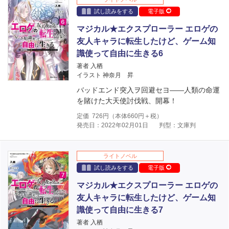
試し読みをする
電子版
マジカル★エクスプローラー エロゲの
友人キャラに転生したけど、ゲーム知
識使って自由に生きる6
著者 入栖
イラスト 神奈月 昇
バッドエンド突入ヲ回避セヨ――人類の命運
を賭けた大天使討伐戦、開幕！
定価
726
円（本体
660
円＋税）
発売日：2022年02月01日
判型：文庫判
ライトノベル
試し読みをする
電子版
マジカル★エクスプローラー エロゲの
友人キャラに転生したけど、ゲーム知
識使って自由に生きる7
著者 入栖