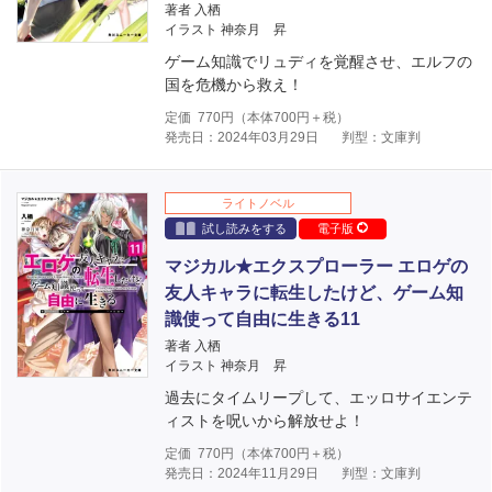
著者 入栖
イラスト 神奈月 昇
ゲーム知識でリュディを覚醒させ、エルフの
国を危機から救え！
定価
770
円（本体
700
円＋税）
発売日：2024年03月29日
判型：文庫判
ライトノベル
試し読みをする
電子版
マジカル★エクスプローラー エロゲの
友人キャラに転生したけど、ゲーム知
識使って自由に生きる11
著者 入栖
イラスト 神奈月 昇
過去にタイムリープして、エッロサイエンテ
ィストを呪いから解放せよ！
定価
770
円（本体
700
円＋税）
発売日：2024年11月29日
判型：文庫判