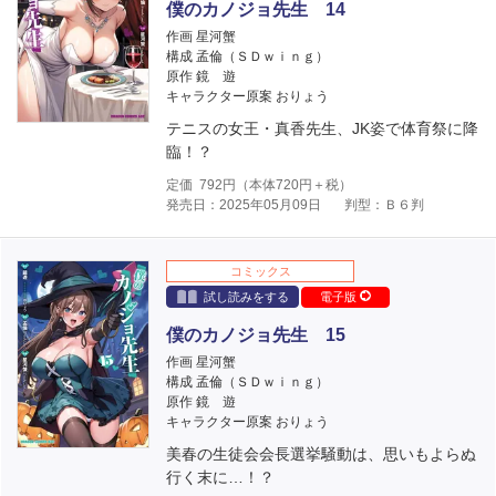
僕のカノジョ先生 14
作画 星河蟹
構成 孟倫（ＳＤｗｉｎｇ）
原作 鏡 遊
キャラクター原案 おりょう
テニスの女王・真香先生、JK姿で体育祭に降
臨！？
定価
792
円（本体
720
円＋税）
発売日：2025年05月09日
判型：Ｂ６判
コミックス
試し読みをする
電子版
僕のカノジョ先生 15
作画 星河蟹
構成 孟倫（ＳＤｗｉｎｇ）
原作 鏡 遊
キャラクター原案 おりょう
美春の生徒会会長選挙騒動は、思いもよらぬ
行く末に…！？