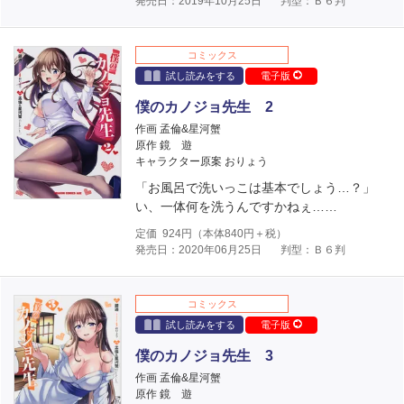
発売日：2019年10月25日
判型：Ｂ６判
コミックス
試し読みをする
電子版
僕のカノジョ先生 2
作画 孟倫&星河蟹
原作 鏡 遊
キャラクター原案 おりょう
「お風呂で洗いっこは基本でしょう…？」
い、一体何を洗うんですかねぇ……
定価
924
円（本体
840
円＋税）
発売日：2020年06月25日
判型：Ｂ６判
コミックス
試し読みをする
電子版
僕のカノジョ先生 3
作画 孟倫&星河蟹
原作 鏡 遊