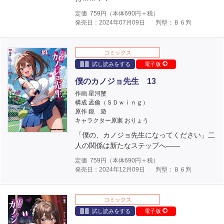
定価
759
円（本体
690
円＋税）
発売日：2024年07月09日
判型：Ｂ６判
コミックス
試し読みをする
電子版
僕のカノジョ先生 13
作画 星河蟹
構成 孟倫（ＳＤｗｉｎｇ）
原作 鏡 遊
キャラクター原案 おりょう
「僕の、カノジョ先生になってください」二
人の関係は新たなステップへ――
定価
759
円（本体
690
円＋税）
発売日：2024年12月09日
判型：Ｂ６判
コミックス
試し読みをする
電子版