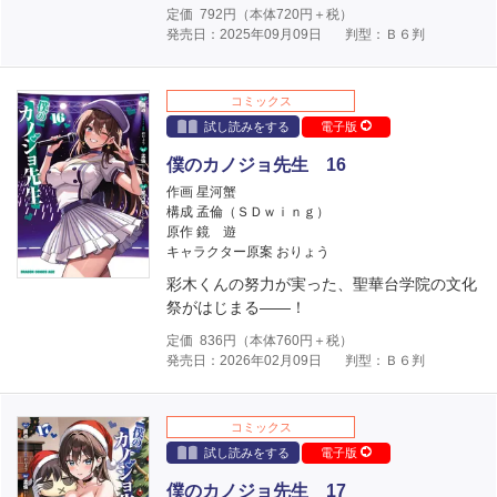
定価
792
円（本体
720
円＋税）
発売日：2025年09月09日
判型：Ｂ６判
コミックス
試し読みをする
電子版
僕のカノジョ先生 16
作画 星河蟹
構成 孟倫（ＳＤｗｉｎｇ）
原作 鏡 遊
キャラクター原案 おりょう
彩木くんの努力が実った、聖華台学院の文化
祭がはじまる――！
定価
836
円（本体
760
円＋税）
発売日：2026年02月09日
判型：Ｂ６判
コミックス
試し読みをする
電子版
僕のカノジョ先生 17