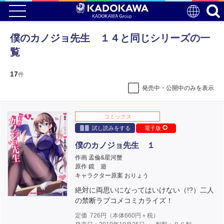
僕のカノジョ先生 １４と同じシリーズの一
覧
17
件
発売中・公開中のみを表示
コミックス
試し読みをする
電子版
僕のカノジョ先生 １
作画 孟倫&星河蟹
原作 鏡 遊
キャラクター原案 おりょう
絶対に両思いになってはいけない（!?）二人
の禁断ラブコメコミカライズ！
定価
726
円（本体
660
円＋税）