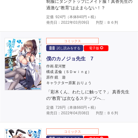
制服にタンクトップにメイド服！真香先生の
過激な“教育”は止まらない！？
定価
924
円（本体
840
円＋税）
発売日：2022年03月09日
判型：Ｂ６判
コミックス
試し読みをする
電子版
僕のカノジョ先生 7
作画 星河蟹
構成 孟倫（ＳＤｗｉｎｇ）
原作 鏡 遊
キャラクター原案 おりょう
「彩木くん、わたしに触って？」 真香先生
の“教育”は次なるステップへ…
定価
726
円（本体
660
円＋税）
発売日：2022年04月08日
判型：Ｂ６判
コミックス