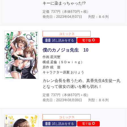
キーに染まっちゃった!?
定価
737
円（本体
670
円＋税）
発売日：2023年04月07日
判型：Ｂ６判
コミックス
試し読みをする
電子版
僕のカノジョ先生 10
作画 星河蟹
構成 孟倫（ＳＤｗｉｎｇ）
原作 鏡 遊
キャラクター原案 おりょう
カレン会長を救うため、真香先生&生徒一丸
となって彼女の迷いを断ち切れ！
定価
737
円（本体
670
円＋税）
発売日：2023年08月09日
判型：Ｂ６判
コミックス
試し読みをする
電子版