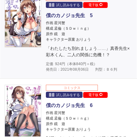
試し読みをする
電子版
僕のカノジョ先生 5
作画 星河蟹
構成 孟倫（ＳＤｗｉｎｇ）
原作 鏡 遊
キャラクター原案 おりょう
「わたしたち別れましょう……」真香先生×
彩木くん、二人の関係に危機！？
定価
924
円（本体
840
円＋税）
発売日：2021年08月06日
判型：Ｂ６判
コミックス
試し読みをする
電子版
僕のカノジョ先生 6
作画 星河蟹
構成 孟倫（ＳＤｗｉｎｇ）
原作 鏡 遊
キャラクター原案 おりょう