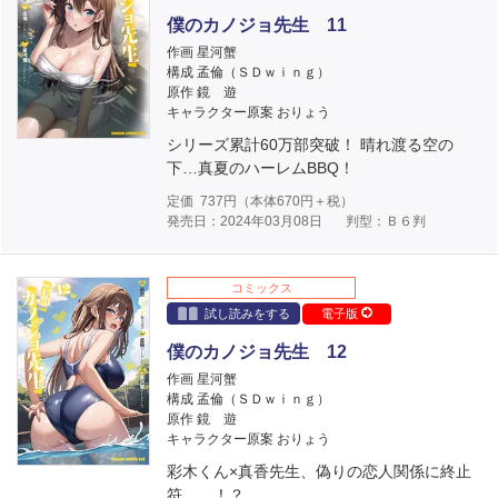
僕のカノジョ先生 11
作画 星河蟹
構成 孟倫（ＳＤｗｉｎｇ）
原作 鏡 遊
キャラクター原案 おりょう
シリーズ累計60万部突破！ 晴れ渡る空の
下…真夏のハーレムBBQ！
定価
737
円（本体
670
円＋税）
発売日：2024年03月08日
判型：Ｂ６判
コミックス
試し読みをする
電子版
僕のカノジョ先生 12
作画 星河蟹
構成 孟倫（ＳＤｗｉｎｇ）
原作 鏡 遊
キャラクター原案 おりょう
彩木くん×真香先生、偽りの恋人関係に終止
符……！？