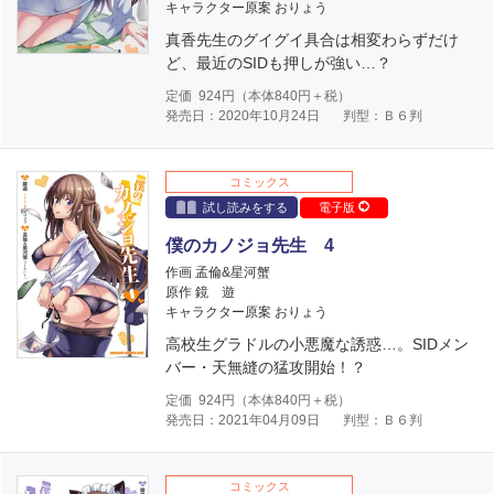
キャラクター原案 おりょう
真香先生のグイグイ具合は相変わらずだけ
ど、最近のSIDも押しが強い…？
定価
924
円（本体
840
円＋税）
発売日：2020年10月24日
判型：Ｂ６判
コミックス
試し読みをする
電子版
僕のカノジョ先生 4
作画 孟倫&星河蟹
原作 鏡 遊
キャラクター原案 おりょう
高校生グラドルの小悪魔な誘惑…。SIDメン
バー・天無縫の猛攻開始！？
定価
924
円（本体
840
円＋税）
発売日：2021年04月09日
判型：Ｂ６判
コミックス