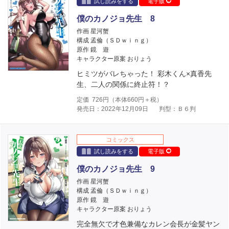
試し読みをする
電子版
僕のカノジョ先生 8
作画 星河蟹
構成 孟倫（ＳＤｗｉｎｇ）
原作 鏡 遊
キャラクター原案 おりょう
ヒミツがバレちゃった！ 彩木くん×真香先
生、二人の関係に終止符！？
定価
726
円（本体
660
円＋税）
発売日：2022年12月09日
判型：Ｂ６判
コミックス
試し読みをする
電子版
僕のカノジョ先生 9
作画 星河蟹
構成 孟倫（ＳＤｗｉｎｇ）
原作 鏡 遊
キャラクター原案 おりょう
完全無欠で才色兼備なカレン会長が金髪ヤン