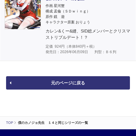
作画 星河蟹
構成 孟倫（ＳＤｗｉｎｇ）
原作 鏡 遊
キャラクター原案 おりょう
カレン&くー&縫、SID総メンバーとクリスマ
ストリプルデート！？
定価
924
円（本体
840
円＋税）
発売日：2026年06月09日
判型：Ｂ６判
元のページに戻る
TOP
僕のカノジョ先生 １４と同じシリーズの一覧