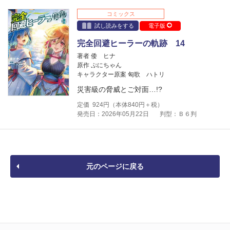
コミックス
試し読みをする
電子版
完全回避ヒーラーの軌跡 14
著者 倭 ヒナ
原作 ぷにちゃん
キャラクター原案 匈歌 ハトリ
災害級の脅威とご対面…!?
定価
924
円（本体
840
円＋税）
発売日：2026年05月22日
判型：Ｂ６判
元のページに戻る