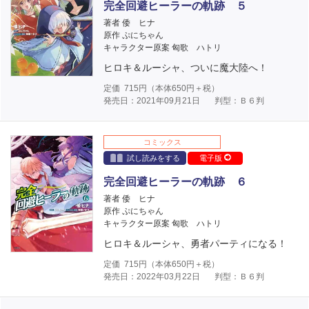
完全回避ヒーラーの軌跡 ５
著者 倭 ヒナ
原作 ぷにちゃん
キャラクター原案 匈歌 ハトリ
ヒロキ＆ルーシャ、ついに魔大陸へ！
定価
715
円（本体
650
円＋税）
発売日：2021年09月21日
判型：Ｂ６判
コミックス
試し読みをする
電子版
完全回避ヒーラーの軌跡 ６
著者 倭 ヒナ
原作 ぷにちゃん
キャラクター原案 匈歌 ハトリ
ヒロキ＆ルーシャ、勇者パーティになる！
定価
715
円（本体
650
円＋税）
発売日：2022年03月22日
判型：Ｂ６判