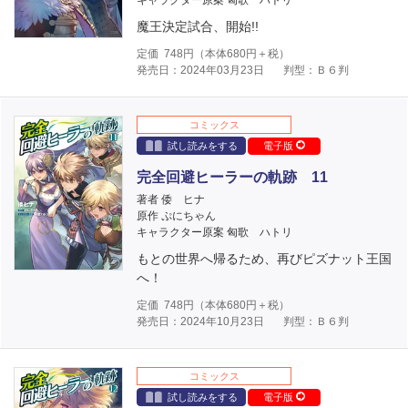
キャラクター原案 匈歌 ハトリ
魔王決定試合、開始!!
定価
748
円（本体
680
円＋税）
発売日：2024年03月23日
判型：Ｂ６判
コミックス
試し読みをする
電子版
完全回避ヒーラーの軌跡 11
著者 倭 ヒナ
原作 ぷにちゃん
キャラクター原案 匈歌 ハトリ
もとの世界へ帰るため、再びピズナット王国
へ！
定価
748
円（本体
680
円＋税）
発売日：2024年10月23日
判型：Ｂ６判
コミックス
試し読みをする
電子版