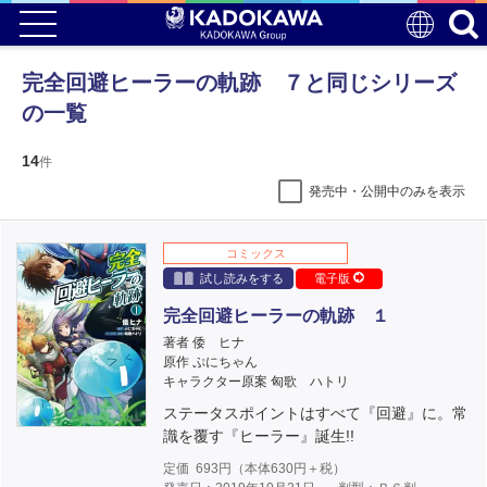
完全回避ヒーラーの軌跡 ７と同じシリーズ
の一覧
14
件
発売中・公開中のみを表示
コミックス
試し読みをする
電子版
完全回避ヒーラーの軌跡 １
著者 倭 ヒナ
原作 ぷにちゃん
キャラクター原案 匈歌 ハトリ
ステータスポイントはすべて『回避』に。常
識を覆す『ヒーラー』誕生!!
定価
693
円（本体
630
円＋税）