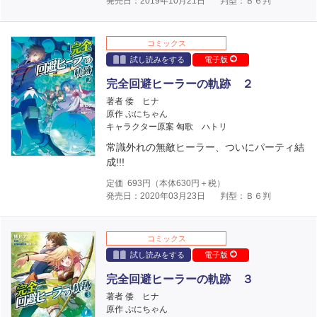
発売日：2019年10月21日
判型：Ｂ６判
コミックス
試し読みをする
電子版
完全回避ヒーラーの軌跡 ２
著者 倭 ヒナ
原作 ぷにちゃん
キャラクター原案 匈歌 ハトリ
常識外れの無敵ヒーラー、ついにパーティ結
成!!!
定価
693
円（本体
630
円＋税）
発売日：2020年03月23日
判型：Ｂ６判
コミックス
試し読みをする
電子版
完全回避ヒーラーの軌跡 ３
著者 倭 ヒナ
原作 ぷにちゃん