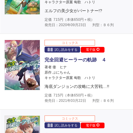
キャラクター原案 匈歌 ハトリ
エルフの美少女がパートナー!?
定価
715
円（本体
650
円＋税）
発売日：2020年09月23日
判型：Ｂ６判
コミックス
試し読みをする
電子版
完全回避ヒーラーの軌跡 ４
著者 倭 ヒナ
原作 ぷにちゃん
キャラクター原案 匈歌 ハトリ
海底ダンジョンの攻略に大苦戦…!!
定価
715
円（本体
650
円＋税）
発売日：2021年03月22日
判型：Ｂ６判
コミックス
試し読みをする
電子版