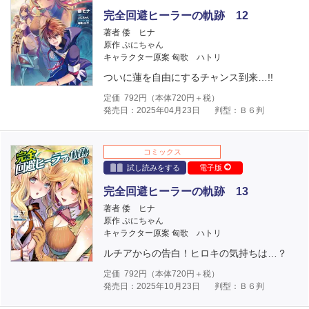
完全回避ヒーラーの軌跡 12
著者 倭 ヒナ
原作 ぷにちゃん
キャラクター原案 匈歌 ハトリ
ついに蓮を自由にするチャンス到来…!!
定価
792
円（本体
720
円＋税）
発売日：2025年04月23日
判型：Ｂ６判
コミックス
試し読みをする
電子版
完全回避ヒーラーの軌跡 13
著者 倭 ヒナ
原作 ぷにちゃん
キャラクター原案 匈歌 ハトリ
ルチアからの告白！ヒロキの気持ちは…？
定価
792
円（本体
720
円＋税）
発売日：2025年10月23日
判型：Ｂ６判