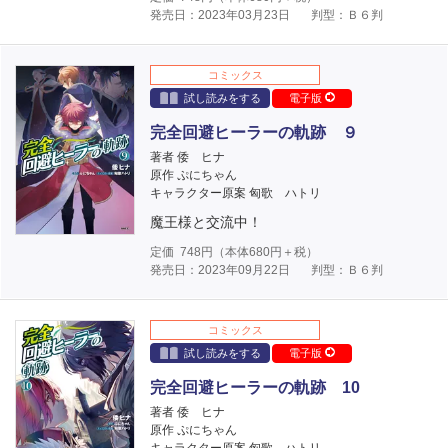
発売日：2023年03月23日
判型：Ｂ６判
コミックス
試し読みをする
電子版
完全回避ヒーラーの軌跡 ９
著者 倭 ヒナ
原作 ぷにちゃん
キャラクター原案 匈歌 ハトリ
魔王様と交流中！
定価
748
円（本体
680
円＋税）
発売日：2023年09月22日
判型：Ｂ６判
コミックス
試し読みをする
電子版
完全回避ヒーラーの軌跡 10
著者 倭 ヒナ
原作 ぷにちゃん