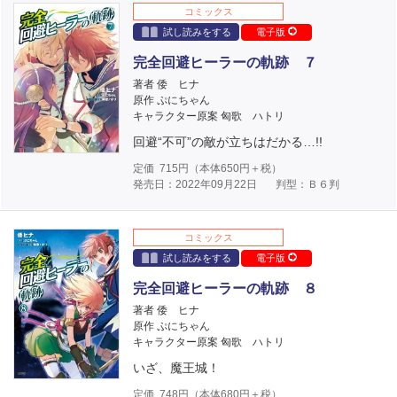
コミックス
試し読みをする
電子版
完全回避ヒーラーの軌跡 ７
著者 倭 ヒナ
原作 ぷにちゃん
キャラクター原案 匈歌 ハトリ
回避“不可”の敵が立ちはだかる…!!
定価
715
円（本体
650
円＋税）
発売日：2022年09月22日
判型：Ｂ６判
コミックス
試し読みをする
電子版
完全回避ヒーラーの軌跡 ８
著者 倭 ヒナ
原作 ぷにちゃん
キャラクター原案 匈歌 ハトリ
いざ、魔王城！
定価
748
円（本体
680
円＋税）