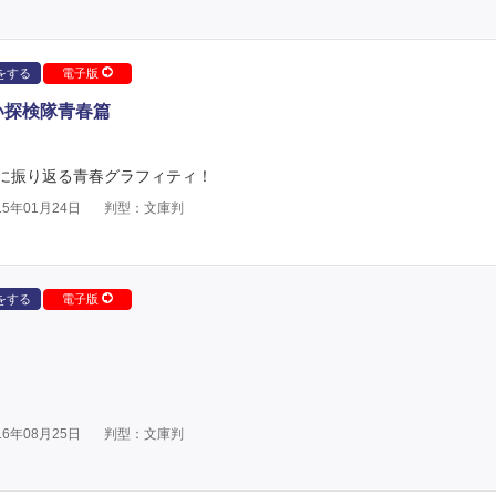
をする
電子版
い探検隊青春篇
に振り返る青春グラフィティ！
5年01月24日
判型：文庫判
をする
電子版
6年08月25日
判型：文庫判