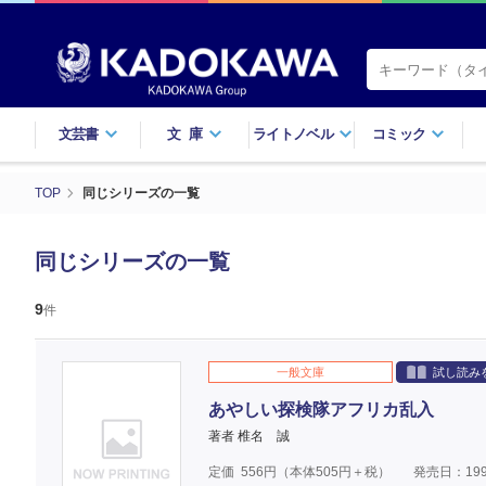
文芸書
文庫
ライトノベル
コミック
TOP
同じシリーズの一覧
同じシリーズの一覧
9
件
一般文庫
試し読み
あやしい探検隊アフリカ乱入
著者 椎名 誠
定価
556
円（本体
505
円＋税）
発売日：199