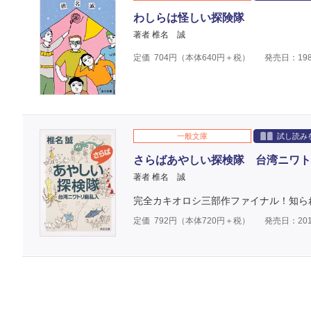
わしらは怪しい探険隊
著者 椎名 誠
定価
704
円（本体
640
円＋税）
発売日：198
一般文庫
試し読み
さらばあやしい探検隊 台湾ニワト
著者 椎名 誠
完全カキオロシ三部作ファイナル！知ら
定価
792
円（本体
720
円＋税）
発売日：201