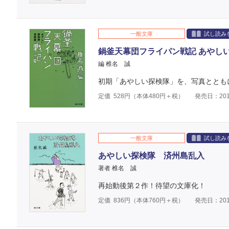
一般文庫
試し読み
鍋釜天幕団フライパン戦記 あやし
編 椎名 誠
初期「あやしい探検隊」を、写真ととも
定価
528
円（本体
480
円＋税）
発売日：201
一般文庫
試し読み
あやしい探検隊 済州島乱入
著者 椎名 誠
再始動後第２作！待望の文庫化！
定価
836
円（本体
760
円＋税）
発売日：201