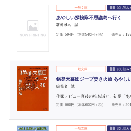
一般文庫
試し読み
あやしい探検隊不思議島へ行く
著者 椎名 誠
定価
594
円（本体
540
円＋税）
発売日：199
一般文庫
試し読み
鍋釜天幕団ジープ焚き火旅 あやし
編 椎名 誠
作家デビュー直後の椎名誠と、初期「あ
定価
660
円（本体
600
円＋税）
発売日：201
一般文庫
試し読み