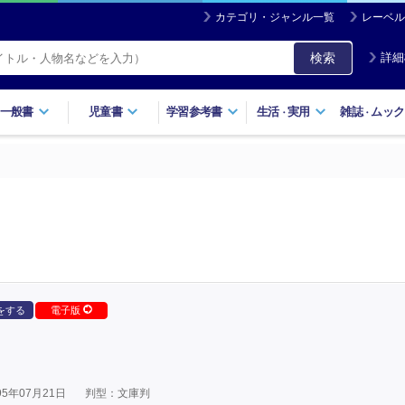
カテゴリ・ジャンル一覧
レーベル
検索
詳細
一般書
児童書
学習参考書
生活
実用
雑誌
ムック
・
・
をする
電子版
5年07月21日
判型：文庫判