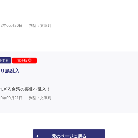
2年05月20日
判型：文庫判
をする
電子版
リ島乱入
れざる台湾の裏側へ乱入！
9年09月21日
判型：文庫判
元のページに戻る