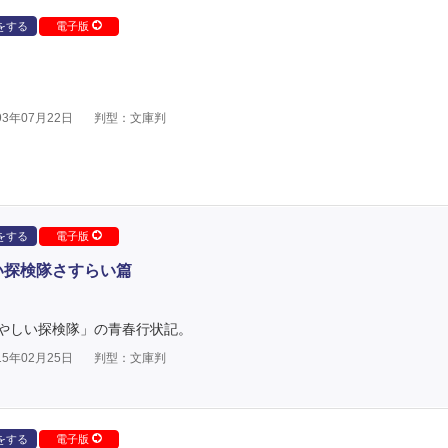
をする
電子版
3年07月22日
判型：文庫判
をする
電子版
い探検隊さすらい篇
やしい探検隊」の青春行状記。
5年02月25日
判型：文庫判
をする
電子版