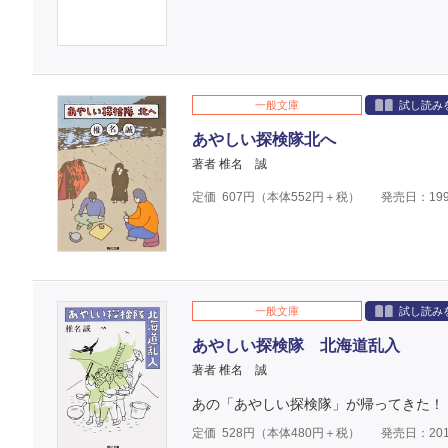
一般文庫
試し読み
あやしい探検隊北へ
著者 椎名 誠
定価
607
円（本体
552
円＋税）
発売日：199
一般文庫
試し読み
あやしい探検隊 北海道乱入
著者 椎名 誠
あの「あやしい探検隊」が帰ってきた！
定価
528
円（本体
480
円＋税）
発売日：201