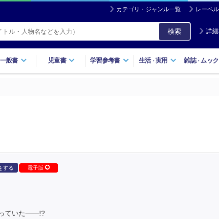
カテゴリ・ジャンル一覧
レーベル
検索
詳細
一般書
児童書
学習参考書
生活
実用
雑誌
ムック
・
・
をする
電子版
ていた――!?