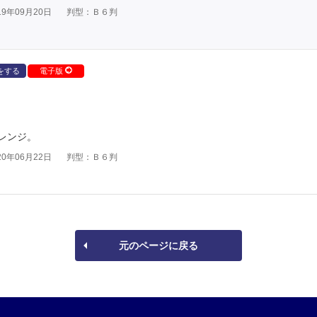
9年09月20日
判型：Ｂ６判
をする
電子版
レンジ。
0年06月22日
判型：Ｂ６判
元のページに戻る