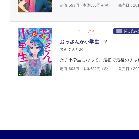
定価
693
円（本体
630
円＋税）
発売日：201
コミックス
試し読み
おっさんが小学生 2
著者 ぐんたお
女子小学生になって、最初で最後のチャ
定価
693
円（本体
630
円＋税）
発売日：202