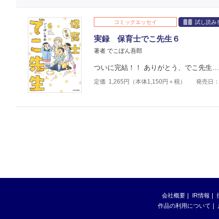
コミックエッセイ
試し読み
実録 保育士でこ先生６
著者 でこぽん吾郎
ついに完結！！ ありがとう、でこ先生
定価
1,265
円（本体
1,150
円＋税）
発売日：2
会社概要
IR情報
作品の利用について