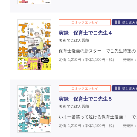
コミックエッセイ
試し読み
実録 保育士でこ先生４
著者 でこぽん吾郎
保育士漫画の新スター でこ先生待望の
定価
1,210
円（本体
1,100
円＋税）
発売日：2
コミックエッセイ
試し読み
実録 保育士でこ先生５
著者 でこぽん吾郎
いま一番笑って泣ける保育士漫画！ で
定価
1,210
円（本体
1,100
円＋税）
発売日：2