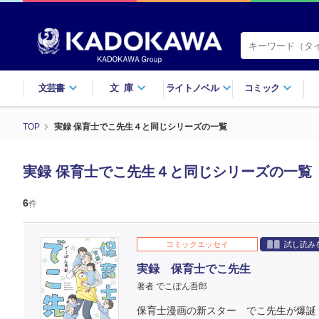
文芸書
文庫
ライトノベル
コミック
TOP
実録 保育士でこ先生４と同じシリーズの一覧
実録 保育士でこ先生４と同じシリーズの一覧
6
件
コミックエッセイ
試し読み
実録 保育士でこ先生
著者 でこぽん吾郎
保育士漫画の新スター でこ先生が爆誕