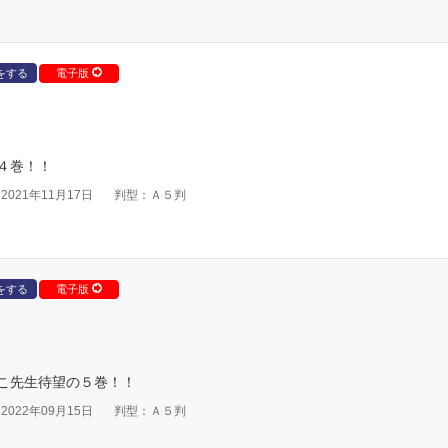
をする
電子版
４巻！！
021年11月17日
判型：Ａ５判
をする
電子版
こ先生待望の５巻！！
022年09月15日
判型：Ａ５判