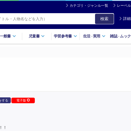
カテゴリ・ジャンル一覧
レーベル
検索
詳細
一般書
児童書
学習参考書
生活
実用
雑誌
ムック
・
・
をする
電子版
！！