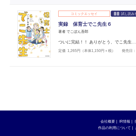
コミックエッセイ
試し読み
実録 保育士でこ先生６
著者 でこぽん吾郎
ついに完結！！ ありがとう、でこ先生
定価
1,265
円（本体
1,150
円＋税）
発売日：2
会社概要
IR情報
作品の利用について