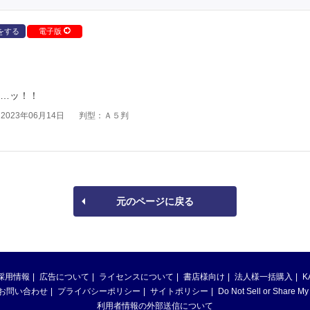
をする
電子版
……ッ！！
023年06月14日
判型：Ａ５判
元のページに戻る
採用情報
広告について
ライセンスについて
書店様向け
法人様一括購入
K
お問い合わせ
プライバシーポリシー
サイトポリシー
Do Not Sell or Share My
利用者情報の外部送信について