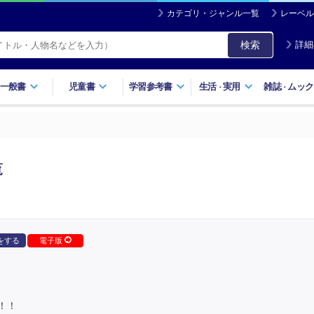
カテゴリ・ジャンル一覧
レーベル
検索
詳細
一般書
児童書
学習参考書
生活
実用
雑誌
ムック
・
・
覧
をする
電子版
！！