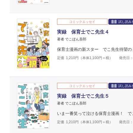
コミックエッセイ
試し読み
実録 保育士でこ先生４
著者 でこぽん吾郎
保育士漫画の新スター でこ先生待望の
定価
1,210
円（本体
1,100
円＋税）
発売日：2
コミックエッセイ
試し読み
実録 保育士でこ先生５
著者 でこぽん吾郎
いま一番笑って泣ける保育士漫画！ で
定価
1,210
円（本体
1,100
円＋税）
発売日：2