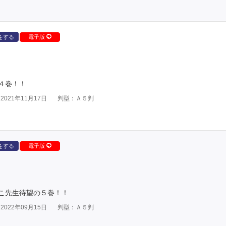
をする
電子版
４巻！！
021年11月17日
判型：Ａ５判
をする
電子版
こ先生待望の５巻！！
022年09月15日
判型：Ａ５判