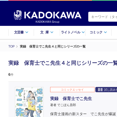
文芸書
文庫
ライトノベル
コミック
TOP
実録 保育士でこ先生４と同じシリーズの一覧
実録 保育士でこ先生４と同じシリーズの一
6
件
コミックエッセイ
試し読み
実録 保育士でこ先生
著者 でこぽん吾郎
保育士漫画の新スター でこ先生が爆誕