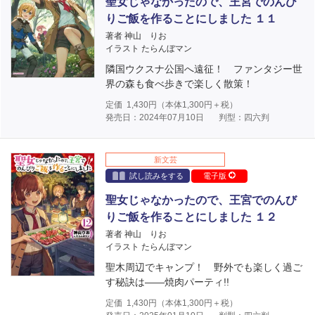
聖女じゃなかったので、王宮でのんび
りご飯を作ることにしました １１
著者 神山 りお
イラスト たらんぼマン
隣国ウクスナ公国へ遠征！ ファンタジー世
界の森も食べ歩きで楽しく散策！
定価
1,430
円（本体
1,300
円＋税）
発売日：2024年07月10日
判型：四六判
新文芸
試し読みをする
電子版
聖女じゃなかったので、王宮でのんび
りご飯を作ることにしました １２
著者 神山 りお
イラスト たらんぼマン
聖木周辺でキャンプ！ 野外でも楽しく過ご
す秘訣は――焼肉パーティ!!
定価
1,430
円（本体
1,300
円＋税）