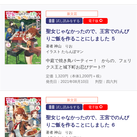
新文芸
試し読みをする
電子版
聖女じゃなかったので、王宮でのんび
りご飯を作ることにしました ５
著者 神山 りお
イラスト たらんぼマン
中庭で焼き鳥パーティー！ からの、フェリ
クス王と城下町お忍びデート!?
定価
1,320
円（本体
1,200
円＋税）
発売日：2021年08月10日
判型：四六判
新文芸
試し読みをする
電子版
聖女じゃなかったので、王宮でのんび
りご飯を作ることにしました ６
著者 神山 りお