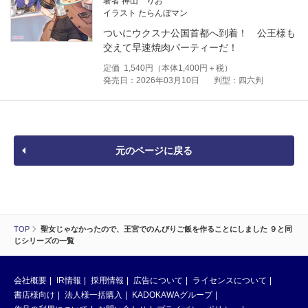
著者 神山 りお
イラスト たらんぼマン
ついにウクスナ公国首都へ到着！ 公王様も
交えて早速焼肉パーティーだ！
定価
1,540
円（本体
1,400
円＋税）
発売日：2026年03月10日
判型：四六判
元のページに戻る
TOP
聖女じゃなかったので、王宮でのんびりご飯を作ることにしました ９と同
じシリーズの一覧
会社概要
IR情報
採用情報
広告について
ライセンスについて
書店様向け
法人様一括購入
KADOKAWAグループ