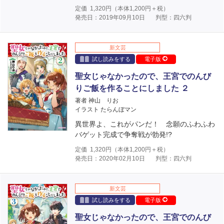
定価
1,320
円（本体
1,200
円＋税）
発売日：2019年09月10日
判型：四六判
新文芸
試し読みをする
電子版
聖女じゃなかったので、王宮でのんび
りご飯を作ることにしました ２
著者 神山 りお
イラスト たらんぼマン
異世界よ、これがパンだ！ 念願のふわふわ
バゲット完成で争奪戦が勃発!?
定価
1,320
円（本体
1,200
円＋税）
発売日：2020年02月10日
判型：四六判
新文芸
試し読みをする
電子版
聖女じゃなかったので、王宮でのんび