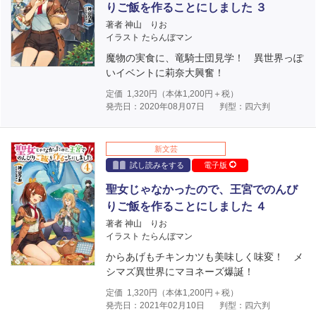
りご飯を作ることにしました ３
著者 神山 りお
イラスト たらんぼマン
魔物の実食に、竜騎士団見学！ 異世界っぽ
いイベントに莉奈大興奮！
定価
1,320
円（本体
1,200
円＋税）
発売日：2020年08月07日
判型：四六判
新文芸
試し読みをする
電子版
聖女じゃなかったので、王宮でのんび
りご飯を作ることにしました ４
著者 神山 りお
イラスト たらんぼマン
からあげもチキンカツも美味しく味変！ メ
シマズ異世界にマヨネーズ爆誕！
定価
1,320
円（本体
1,200
円＋税）
発売日：2021年02月10日
判型：四六判