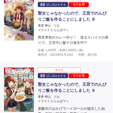
試し読みをする
電子版
聖女じゃなかったので、王宮でのんび
りご飯を作ることにしました ８
著者 神山 りお
イラスト たらんぼマン
異世界初のカレー作り！ 迸るスパイスの香
りで、王宮中に飯テロ発生中!?
定価
1,430
円（本体
1,300
円＋税）
発売日：2023年01月10日
判型：四六判
新文芸
試し読みをする
電子版
聖女じゃなかったので、王宮でのんび
りご飯を作ることにしました ９
著者 神山 りお
イラスト たらんぼマン
炭酸水のおかげでハイボールが誕生した結