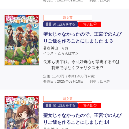
発売日：2025年01月10日
判型：四六判
新文芸
試し読みをする
電子版
聖女じゃなかったので、王宮でのんび
りご飯を作ることにしました １３
著者 神山 りお
イラスト たらんぼマン
長旅も後半戦。今回好奇心が暴走するのは
――莉奈ではなくフェリクス王!?
定価
1,540
円（本体
1,400
円＋税）
発売日：2025年09月10日
判型：四六判
新文芸
試し読みをする
電子版
聖女じゃなかったので、王宮でのんび
りご飯を作ることにしました 14