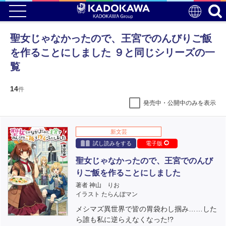
聖女じゃなかったので、王宮でのんびりご飯
を作ることにしました ９と同じシリーズの一
覧
14
件
発売中・公開中のみを表示
新文芸
試し読みをする
電子版
聖女じゃなかったので、王宮でのんび
りご飯を作ることにしました
著者 神山 りお
イラスト たらんぼマン
メシマズ異世界で皆の胃袋わし掴み……した
ら誰も私に逆らえなくなった!?