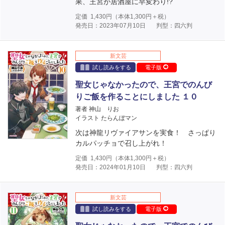
果、王宮が居酒屋に早変わり!?
定価
1,430
円（本体
1,300
円＋税）
発売日：2023年07月10日
判型：四六判
新文芸
試し読みをする
電子版
聖女じゃなかったので、王宮でのんび
りご飯を作ることにしました １０
著者 神山 りお
イラスト たらんぼマン
次は神龍リヴァイアサンを実食！ さっぱり
カルパッチョで召し上がれ！
定価
1,430
円（本体
1,300
円＋税）
発売日：2024年01月10日
判型：四六判
新文芸
試し読みをする
電子版