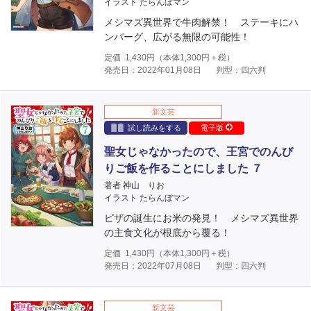
イラスト たらんぼマン
メシマズ異世界で牛肉解禁！ ステーキにハ
ンバーグ、広がる無限の可能性！
定価
1,430
円（本体
1,300
円＋税）
発売日：2022年01月08日
判型：四六判
新文芸
試し読みをする
電子版
聖女じゃなかったので、王宮でのんび
りご飯を作ることにしました ７
著者 神山 りお
イラスト たらんぼマン
ピザの誕生にお米の発見！ メシマズ異世界
の主食文化が根底から覆る！
定価
1,430
円（本体
1,300
円＋税）
発売日：2022年07月08日
判型：四六判
新文芸