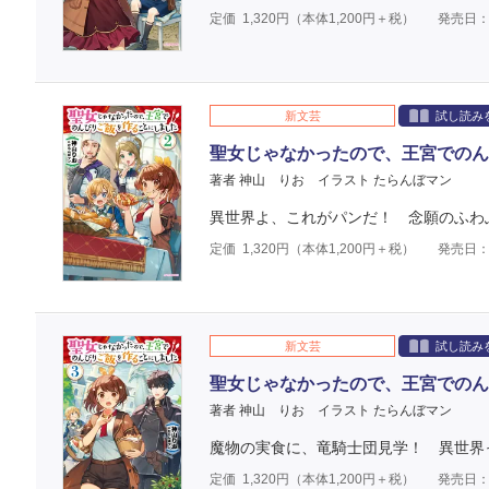
定価
1,320
円（本体
1,200
円＋税）
発売日：2
新文芸
試し読み
聖女じゃなかったので、王宮でのん
著者 神山 りお
イラスト たらんぼマン
異世界よ、これがパンだ！ 念願のふわ
定価
1,320
円（本体
1,200
円＋税）
発売日：2
新文芸
試し読み
聖女じゃなかったので、王宮でのん
著者 神山 りお
イラスト たらんぼマン
魔物の実食に、竜騎士団見学！ 異世界
定価
1,320
円（本体
1,200
円＋税）
発売日：2