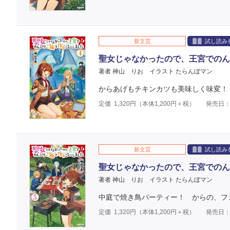
新文芸
試し読み
聖女じゃなかったので、王宮でのん
著者 神山 りお
イラスト たらんぼマン
からあげもチキンカツも美味しく味変！
定価
1,320
円（本体
1,200
円＋税）
発売日：2
新文芸
試し読み
聖女じゃなかったので、王宮でのん
著者 神山 りお
イラスト たらんぼマン
中庭で焼き鳥パーティー！ からの、フ
定価
1,320
円（本体
1,200
円＋税）
発売日：2