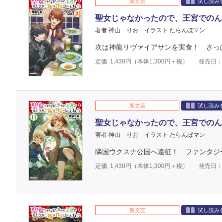
新文芸
試し読み
聖女じゃなかったので、王宮でのん
著者 神山 りお
イラスト たらんぼマン
次は神龍リヴァイアサンを実食！ さっ
定価
1,430
円（本体
1,300
円＋税）
発売日：2
新文芸
試し読み
聖女じゃなかったので、王宮でのん
著者 神山 りお
イラスト たらんぼマン
隣国ウクスナ公国へ遠征！ ファンタジ
定価
1,430
円（本体
1,300
円＋税）
発売日：2
新文芸
試し読み