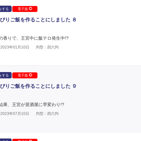
をする
電子版
びりご飯を作ることにしました ８
の香りで、王宮中に飯テロ発生中!?
023年01月10日
判型：四六判
をする
電子版
びりご飯を作ることにしました ９
結果、王宮が居酒屋に早変わり!?
023年07月10日
判型：四六判