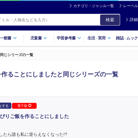
カテゴリ・ジャンル一覧
レーベル
検索
詳細
一般書
児童書
学習参考書
生活
実用
雑誌
ムック
・
・
同じシリーズの一覧
を作ることにしましたと同じシリーズの一覧
をする
電子版
びりご飯を作ることにしました
したら誰も私に逆らえなくなった!?