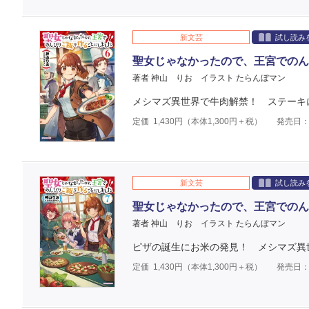
新文芸
試し読み
聖女じゃなかったので、王宮でのん
著者 神山 りお
イラスト たらんぼマン
メシマズ異世界で牛肉解禁！ ステーキ
定価
1,430
円（本体
1,300
円＋税）
発売日：2
新文芸
試し読み
聖女じゃなかったので、王宮でのん
著者 神山 りお
イラスト たらんぼマン
ピザの誕生にお米の発見！ メシマズ異
定価
1,430
円（本体
1,300
円＋税）
発売日：2