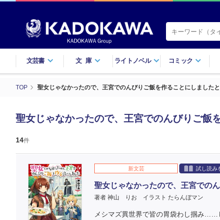
文芸書
文庫
ライトノベル
コミック
TOP
聖女じゃなかったので、王宮でのんびりご飯を作ることにしましたと
聖女じゃなかったので、王宮でのんびりご飯
14
件
新文芸
試し読み
聖女じゃなかったので、王宮でのん
著者 神山 りお
イラスト たらんぼマン
メシマズ異世界で皆の胃袋わし掴み……