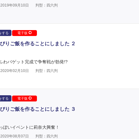
019年09月10日
判型：四六判
をする
電子版
びりご飯を作ることにしました ２
ふわバゲット完成で争奪戦が勃発!?
020年02月10日
判型：四六判
をする
電子版
びりご飯を作ることにしました ３
っぽいイベントに莉奈大興奮！
020年08月07日
判型：四六判