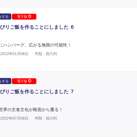
をする
電子版
びりご飯を作ることにしました ６
にハンバーグ、広がる無限の可能性！
022年01月08日
判型：四六判
をする
電子版
びりご飯を作ることにしました ７
世界の主食文化が根底から覆る！
022年07月08日
判型：四六判