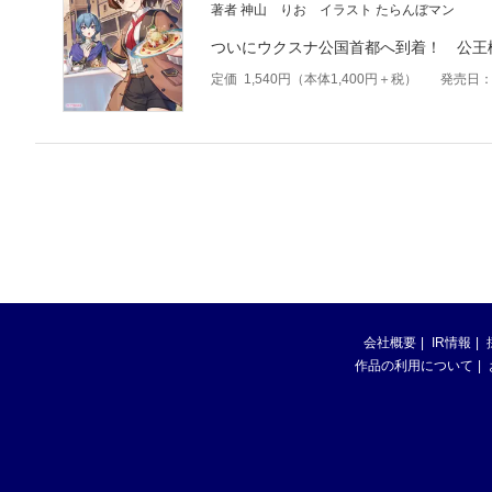
著者 神山 りお
イラスト たらんぼマン
ついにウクスナ公国首都へ到着！ 公王
定価
1,540
円（本体
1,400
円＋税）
発売日：2
会社概要
IR情報
作品の利用について