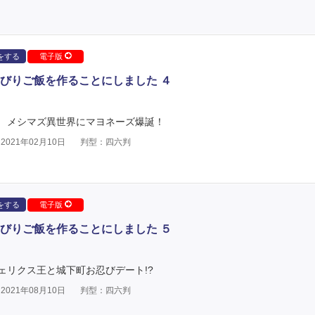
をする
電子版
びりご飯を作ることにしました ４
 メシマズ異世界にマヨネーズ爆誕！
021年02月10日
判型：四六判
をする
電子版
びりご飯を作ることにしました ５
ェリクス王と城下町お忍びデート!?
021年08月10日
判型：四六判