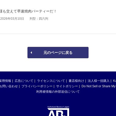
様も交えて早速焼肉パーティーだ！
026年03月10日
判型：四六判
元のページに戻る
採用情報
広告について
ライセンスについて
書店様向け
法人様一括購入
K
お問い合わせ
プライバシーポリシー
サイトポリシー
Do Not Sell or Share My
利用者情報の外部送信について