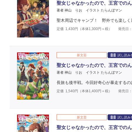
聖女じゃなかったので、王宮でのん
著者 神山 りお
イラスト たらんぼマン
聖木周辺でキャンプ！ 野外でも楽しく過
定価
1,430
円（本体
1,300
円＋税）
発売日：2
新文芸
試し読み
聖女じゃなかったので、王宮でのん
著者 神山 りお
イラスト たらんぼマン
長旅も後半戦。今回好奇心が暴走するの
定価
1,540
円（本体
1,400
円＋税）
発売日：2
新文芸
試し読み
聖女じゃなかったので、王宮でのん