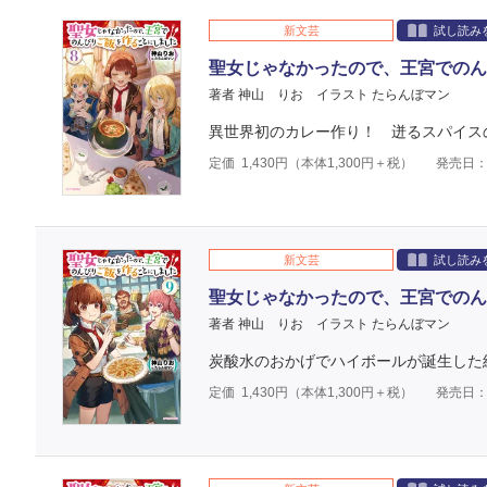
新文芸
試し読み
聖女じゃなかったので、王宮でのん
著者 神山 りお
イラスト たらんぼマン
異世界初のカレー作り！ 迸るスパイス
定価
1,430
円（本体
1,300
円＋税）
発売日：2
新文芸
試し読み
聖女じゃなかったので、王宮でのん
著者 神山 りお
イラスト たらんぼマン
炭酸水のおかげでハイボールが誕生した
定価
1,430
円（本体
1,300
円＋税）
発売日：2