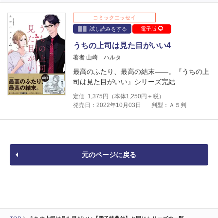
コミックエッセイ
試し読みをする
電子版
うちの上司は見た目がいい4
著者 山崎 ハルタ
最高のふたり、最高の結末――。『うちの上
司は見た目がいい』シリーズ完結
定価
1,375
円（本体
1,250
円＋税）
発売日：2022年10月03日
判型：Ａ５判
元のページに戻る