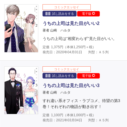
コミックエッセイ
試し読みをする
電子版
うちの上司は見た目がいい2
著者 山崎 ハルタ
うちの上司は“相変わらず”見た目がいい。
定価
1,375
円（本体
1,250
円＋税）
発売日：2020年04月01日
判型：Ａ５判
コミックエッセイ
試し読みをする
電子版
うちの上司は見た目がいい3
著者 山崎 ハルタ
すれ違い系オフィス・ラブコメ、待望の第3
巻！それぞれの物語が動き出す！
定価
1,100
円（本体
1,000
円＋税）
発売日：2021年03月04日
判型：Ａ５判