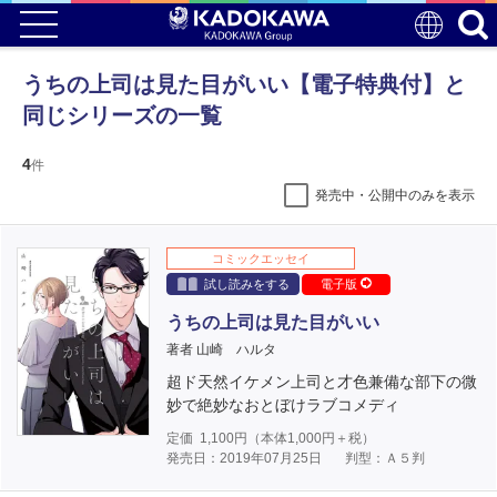
うちの上司は見た目がいい【電子特典付】と
同じシリーズの一覧
4
件
発売中・公開中のみを表示
コミックエッセイ
試し読みをする
電子版
うちの上司は見た目がいい
著者 山崎 ハルタ
超ド天然イケメン上司と才色兼備な部下の微
妙で絶妙なおとぼけラブコメディ
定価
1,100
円（本体
1,000
円＋税）
発売日：2019年07月25日
判型：Ａ５判