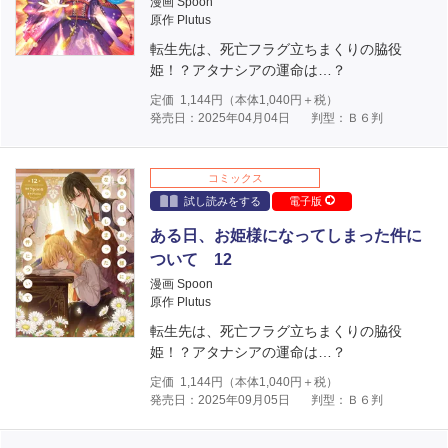
漫画 Spoon
原作 Plutus
転生先は、死亡フラグ立ちまくりの脇役
姫！？アタナシアの運命は…？
定価
1,144
円（本体
1,040
円＋税）
発売日：2025年04月04日
判型：Ｂ６判
コミックス
試し読みをする
電子版
ある日、お姫様になってしまった件に
ついて 12
漫画 Spoon
原作 Plutus
転生先は、死亡フラグ立ちまくりの脇役
姫！？アタナシアの運命は…？
定価
1,144
円（本体
1,040
円＋税）
発売日：2025年09月05日
判型：Ｂ６判