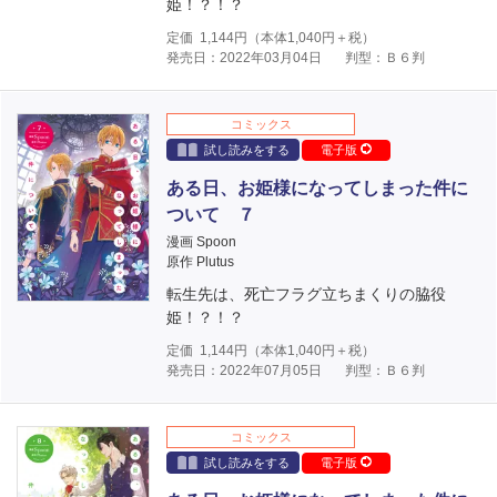
姫！？！？
定価
1,144
円（本体
1,040
円＋税）
発売日：2022年03月04日
判型：Ｂ６判
コミックス
試し読みをする
電子版
ある日、お姫様になってしまった件に
ついて ７
漫画 Spoon
原作 Plutus
転生先は、死亡フラグ立ちまくりの脇役
姫！？！？
定価
1,144
円（本体
1,040
円＋税）
発売日：2022年07月05日
判型：Ｂ６判
コミックス
試し読みをする
電子版