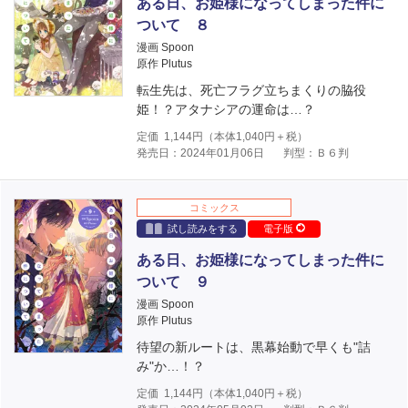
ある日、お姫様になってしまった件に
ついて ８
漫画 Spoon
原作 Plutus
転生先は、死亡フラグ立ちまくりの脇役
姫！？アタナシアの運命は…？
定価
1,144
円（本体
1,040
円＋税）
発売日：2024年01月06日
判型：Ｂ６判
コミックス
試し読みをする
電子版
ある日、お姫様になってしまった件に
ついて ９
漫画 Spoon
原作 Plutus
待望の新ルートは、黒幕始動で早くも"詰
み"か…！？
定価
1,144
円（本体
1,040
円＋税）