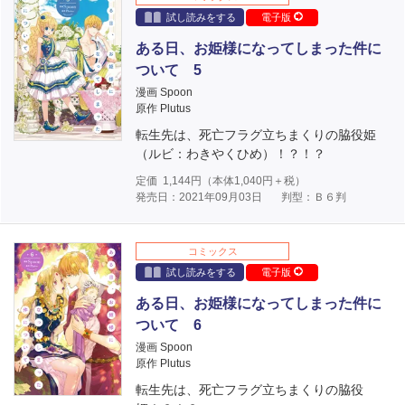
試し読みをする
電子版
ある日、お姫様になってしまった件に
ついて 5
漫画 Spoon
原作 Plutus
転生先は、死亡フラグ立ちまくりの脇役姫
（ルビ：わきやくひめ）！？！？
定価
1,144
円（本体
1,040
円＋税）
発売日：2021年09月03日
判型：Ｂ６判
コミックス
試し読みをする
電子版
ある日、お姫様になってしまった件に
ついて 6
漫画 Spoon
原作 Plutus
転生先は、死亡フラグ立ちまくりの脇役