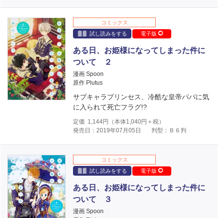
コミックス
試し読みをする
電子版
ある日、お姫様になってしまった件に
ついて ２
漫画 Spoon
原作 Plutus
サブキャラプリンセス、冷酷な皇帝パパに気
に入られて死亡フラグ!?
定価
1,144
円（本体
1,040
円＋税）
発売日：2019年07月05日
判型：Ｂ６判
コミックス
試し読みをする
電子版
ある日、お姫様になってしまった件に
ついて ３
漫画 Spoon