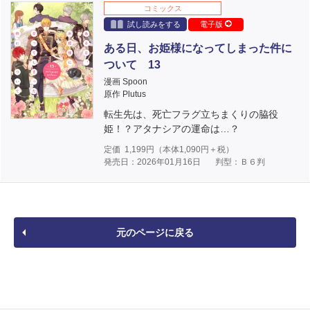
コミックス
試し読みをする
電子版
ある日、お姫様になってしまった件に
ついて 13
漫画 Spoon
原作 Plutus
転生先は、死亡フラグ立ちまくりの脇役
姫！？アタナシアの運命は…？
定価
1,199
円（本体
1,090
円＋税）
発売日：2026年01月16日
判型：Ｂ６判
元のページに戻る