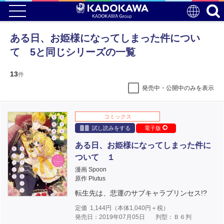
ある日、お姫様になってしまった件につい
て 5と同じシリーズの一覧
13
件
発売中・公開中のみを表示
コミックス
試し読みをする
電子版
ある日、お姫様になってしまった件に
ついて １
漫画 Spoon
原作 Plutus
転生先は、悲運のサブキャラプリンセス!?
定価
1,144
円（本体
1,040
円＋税）
発売日：2019年07月05日
判型：Ｂ６判