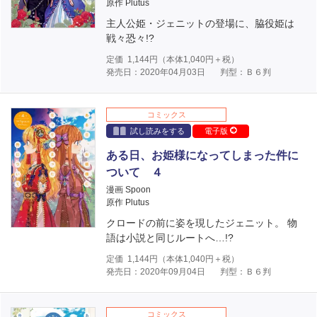
原作 Plutus
主人公姫・ジェニットの登場に、脇役姫は
戦々恐々!?
定価
1,144
円（本体
1,040
円＋税）
発売日：2020年04月03日
判型：Ｂ６判
コミックス
試し読みをする
電子版
ある日、お姫様になってしまった件に
ついて ４
漫画 Spoon
原作 Plutus
クロードの前に姿を現したジェニット。 物
語は小説と同じルートへ…!?
定価
1,144
円（本体
1,040
円＋税）
発売日：2020年09月04日
判型：Ｂ６判
コミックス