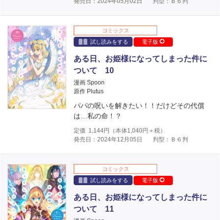
発売日：2024年05月02日
判型：Ｂ６判
コミックス
試し読みをする
電子版
ある日、お姫様になってしまった件に
ついて 10
漫画 Spoon
原作 Plutus
パパの呪いを解きたい！！だけどその代償
は…私の命！？
定価
1,144
円（本体
1,040
円＋税）
発売日：2024年12月05日
判型：Ｂ６判
コミックス
試し読みをする
電子版
ある日、お姫様になってしまった件に
ついて 11