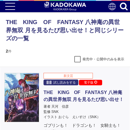
THE KING OF FANTASY 八神庵の異世
界無双 月を見るたび思い出せ！と同じシリー
ズの一覧
2
件
発売中・公開中のみを表示
新文芸
試し読みをする
電子版
THE KING OF FANTASY 八神庵
の異世界無双 月を見るたび思い出せ！
著者 天河 信彦
監修 SNK
イラスト おぐら えいすけ（SNK）
ゴブリンも！ ドラゴンも！ 女騎士も！