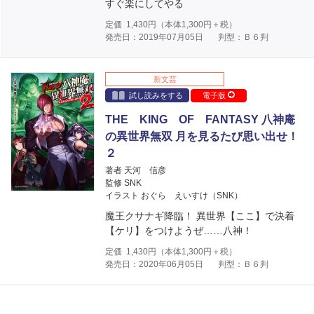
すぐ楽にしてやる
定価
1,430
円（本体
1,300
円＋税）
発売日：2019年07月05日
判型：Ｂ６判
新文芸
試し読みをする
電子版
THE KING OF FANTASY 八神庵
の異世界無双 月を見るたび思い出せ！
２
著者 天河 信彦
監修 SNK
イラスト おぐら えいすけ（SNK）
魔王クサナギ降臨！ 異世界【ここ】で決着
【ケリ】をつけようぜ……八神！
定価
1,430
円（本体
1,300
円＋税）
発売日：2020年06月05日
判型：Ｂ６判