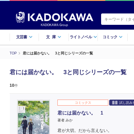
文芸書
文庫
ライトノベル
コミック
TOP
君には届かない。 3と同じシリーズの一覧
君には届かない。 3と同じシリーズの一覧
10
件
コミックス
試し読み
君には届かない。 1
著者 みか
君が大切。だから言えない。