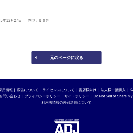
5年12月27日
判型：Ｂ６判
元のページに戻る
採用情報
広告について
ライセンスについて
書店様向け
法人様一括購入
K
お問い合わせ
プライバシーポリシー
サイトポリシー
Do Not Sell or Share My
利用者情報の外部送信について