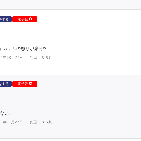
をする
電子版
カケルの怒りが爆発!?
1年03月27日
判型：Ｂ６判
をする
電子版
らない。
1年11月27日
判型：Ｂ６判