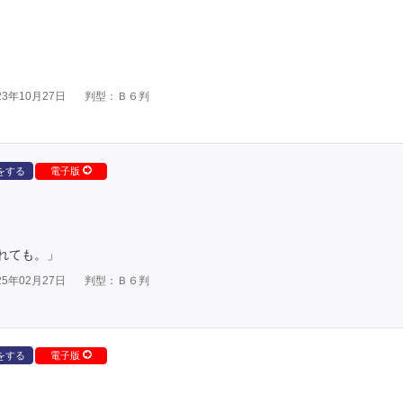
3年10月27日
判型：Ｂ６判
をする
電子版
れても。」
5年02月27日
判型：Ｂ６判
をする
電子版