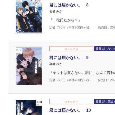
君には届かない。 8
著者 みか
「…彼氏だから？」
定価
770
円（本体
700
円＋税）
発売日：202
コミックス
試し読み
君には届かない。 9
著者 みか
「ヤマトは渡さない。誰に、なんて言わ
定価
770
円（本体
700
円＋税）
発売日：202
コミックス
試し読み
君には届かない。 10