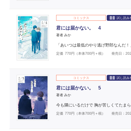
コミックス
試し読み
君には届かない。 4
著者 みか
「あいつは最低のやり逃げ野郎なんだ！」
定価
770
円（本体
700
円＋税）
発売日：202
コミックス
試し読み
君には届かない。 5
著者 みか
今も隣にいるだけで 胸が苦しくてたま
定価
770
円（本体
700
円＋税）
発売日：202