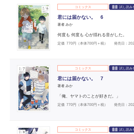
コミックス
試し読み
君には届かない。 6
著者 みか
何度も 何度も 心が揺れる音がした。
定価
770
円（本体
700
円＋税）
発売日：202
コミックス
試し読み
君には届かない。 7
著者 みか
「俺、ヤマトのことが好きだ。」
定価
770
円（本体
700
円＋税）
発売日：202
コミックス
試し読み