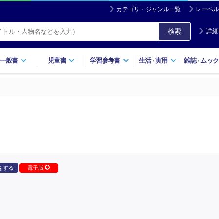
カテゴリ・ジャンル一覧
レーベル
検索
詳細
一般書
児童書
学習参考書
生活
実用
雑誌
ムック
・
・
をする
電子版