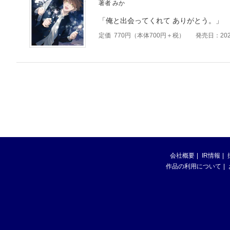
著者 みか
「俺と出会ってくれて ありがとう。」
定価
770
円（本体
700
円＋税）
発売日：202
会社概要
IR情報
作品の利用について