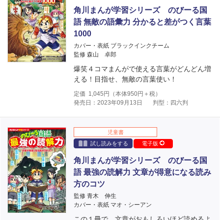
角川まんが学習シリーズ のびーる国
語 無敵の語彙力 分かると差がつく言葉
1000
カバー・表紙 ブラックインクチーム
監修 森山 卓郎
爆笑４コマまんがで使える言葉がどんどん増
える！目指せ、無敵の言葉使い！
定価
1,045
円（本体
950
円＋税）
発売日：2023年09月13日
判型：四六判
児童書
試し読みをする
電子版
角川まんが学習シリーズ のびーる国
語 最強の読解力 文章が得意になる読み
方のコツ
監修 青木 伸生
カバー・表紙 マオ・シーアン
この１冊で、文章がおもしろいほど読めるよ