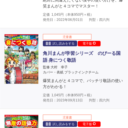
絶対に間違えたくない漢字の使い分けを、爆
笑まんがと４コマでマスター！
定価
1,045
円（本体
950
円＋税）
発売日：2022年06月01日
判型：四六判
児童書
試し読みをする
電子版
角川まんが学習シリーズ のびーる国
語 身につく敬語
監修 大村 幸子
カバー・表紙 ブラックインクチーム
爆笑まんがと４コマで、バッチリ敬語の使い
方がわかる！
定価
1,045
円（本体
950
円＋税）
発売日：2023年09月13日
判型：四六判
児童書
試し読みをする
電子版