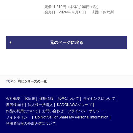
定価
1,210
円（本体
1,100
円＋税）
発売日：2026年07月13日
判型：四六判
元のページに戻る
TOP
同じシリーズの一覧
会社概要
IR情報
採用情報
広告について
ライセンスについて
書店様向け
法人様一括購入
KADOKAWAグループ
作品の利用について
お問い合わせ
プライバシーポリシー
サイトポリシー
Do Not Sell or Share My Personal Information
利用者情報の外部送信について