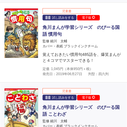
児童書
試し読みをする
電子版
角川まんが学習シリーズ のびーる国
語 慣用句
監修 細川 太輔
カバー・表紙 ブラックインクチーム
覚えておきたい慣用句485語を、爆笑まんが
と４コマでマスターできる！
定価
1,045
円（本体
950
円＋税）
発売日：2019年06月27日
判型：四六判
児童書
試し読みをする
電子版
角川まんが学習シリーズ のびーる国
語 ことわざ
監修 細川 太輔
カバー・表紙 ブラックインクチーム