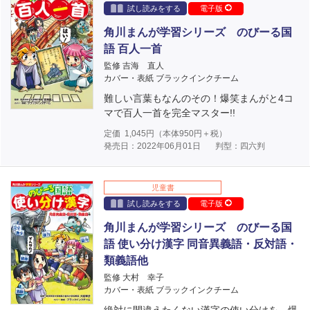
試し読みをする
電子版
角川まんが学習シリーズ のびーる国
語 百人一首
監修 吉海 直人
カバー・表紙 ブラックインクチーム
難しい言葉もなんのその！爆笑まんがと4コ
マで百人一首を完全マスター!!
定価
1,045
円（本体
950
円＋税）
発売日：2022年06月01日
判型：四六判
児童書
試し読みをする
電子版
角川まんが学習シリーズ のびーる国
語 使い分け漢字 同音異義語・反対語・
類義語他
監修 大村 幸子
カバー・表紙 ブラックインクチーム