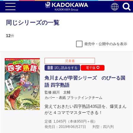
同じシリーズの一覧
12
件
発売中・公開中のみを表示
児童書
試し読みをする
電子版
角川まんが学習シリーズ のびーる国
語 四字熟語
監修 細川 太輔
カバー・表紙 ブラックインクチーム
覚えておきたい四字熟語435語を、爆笑まん
がと４コマでマスターできる！
定価
1,045
円（本体
950
円＋税）
発売日：2019年06月27日
判型：四六判