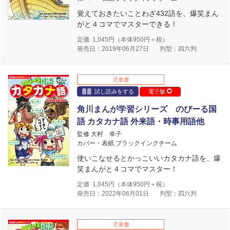
覚えておきたいことわざ432語を、爆笑まん
がと４コマでマスターできる！
定価
1,045
円（本体
950
円＋税）
発売日：2019年06月27日
判型：四六判
児童書
試し読みをする
電子版
角川まんが学習シリーズ のびーる国
語 カタカナ語 外来語・時事用語他
監修 大村 幸子
カバー・表紙 ブラックインクチーム
使いこなせるとかっこいいカタカナ語を、爆
笑まんがと４コマでマスター！
定価
1,045
円（本体
950
円＋税）
発売日：2022年06月01日
判型：四六判
児童書