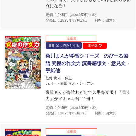
うになる！
定価
1,045
円（本体
950
円＋税）
発売日：2025年03月19日
判型：四六判
児童書
試し読みをする
電子版
角川まんが学習シリーズ のびーる国
語 究極の作文力 読書感想文・意見文・
手紙他
監修 青木 伸生
カバー・表紙 マオ・シーアン
爆笑まんがを読むだけで苦手を克服！「書く
力」がメキメキ育つ1冊！
定価
1,045
円（本体
950
円＋税）
発売日：2025年03月19日
判型：四六判
児童書