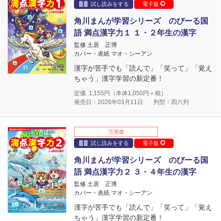
試し読みをする
電子版
角川まんが学習シリーズ のびーる国
語 満点漢字力１ １・２年生の漢字
監修 土居 正博
カバー・表紙 マオ・シーアン
漢字が苦手でも「読んで」「笑って」「覚え
ちゃう」漢字学習の新定番！
定価
1,155
円（本体
1,050
円＋税）
発売日：2026年03月11日
判型：四六判
児童書
試し読みをする
電子版
角川まんが学習シリーズ のびーる国
語 満点漢字力２ ３・４年生の漢字
監修 土居 正博
カバー・表紙 マオ・シーアン
漢字が苦手でも「読んで」「笑って」「覚え
ちゃう」漢字学習の新定番！